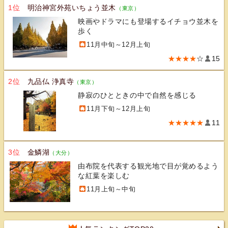
1位
明治神宮外苑いちょう並木
（東京）
映画やドラマにも登場するイチョウ並木を
歩く
11月中旬～12月上旬
★★★★
☆
15
2位
九品仏 浄真寺
（東京）
静寂のひとときの中で自然を感じる
11月下旬～12月上旬
★★★★★
11
3位
金鱗湖
（大分）
由布院を代表する観光地で目が覚めるよう
な紅葉を楽しむ
11月上旬～中旬