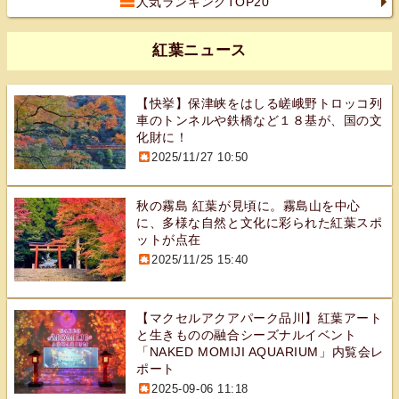
人気ランキングTOP20
紅葉ニュース
【快挙】保津峡をはしる嵯峨野トロッコ列
車のトンネルや鉄橋など１８基が、国の文
化財に！
2025/11/27 10:50
秋の霧島 紅葉が見頃に。霧島山を中心
に、多様な自然と文化に彩られた紅葉スポ
ットが点在
2025/11/25 15:40
【マクセルアクアパーク品川】紅葉アート
と生きものの融合シーズナルイベント
「NAKED MOMIJI AQUARIUM」内覧会レ
ポート
2025-09-06 11:18