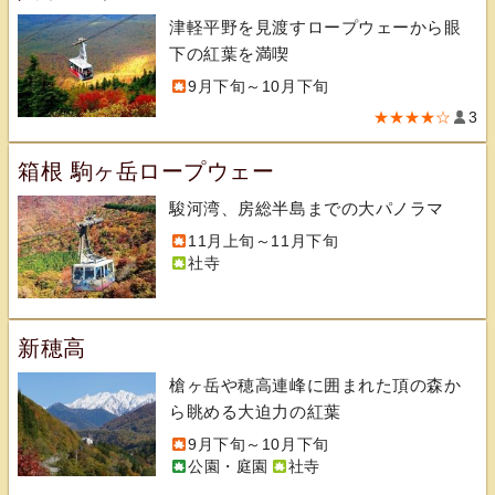
津軽平野を見渡すロープウェーから眼
下の紅葉を満喫
9月下旬～10月下旬
★★★★☆
3
箱根 駒ヶ岳ロープウェー
駿河湾、房総半島までの大パノラマ
11月上旬～11月下旬
社寺
新穂高
槍ヶ岳や穂高連峰に囲まれた頂の森か
ら眺める大迫力の紅葉
9月下旬～10月下旬
公園・庭園
社寺