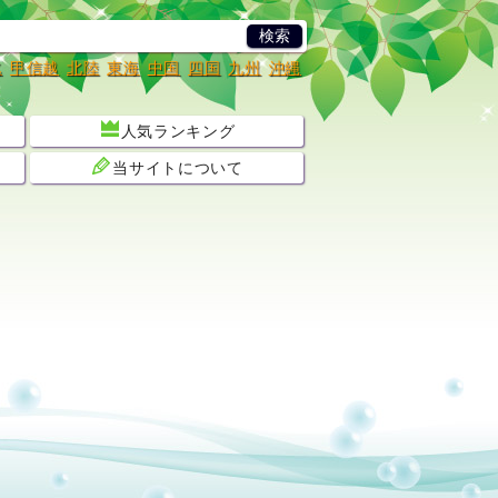
北
甲信越
北陸
東海
中国
四国
九州
沖縄
人気ランキング
当サイトについて