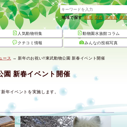
地域で探す
関東
関西
北海道
東
人気動物特集
動物園水族館コラム
クチコミ情報
みんなの投稿写真
ュース
→ 新年のお祝い!!東武動物公園 新春イベント開催
公園 新春イベント開催
て新年イベントを実施します。