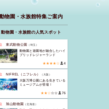
動物園・水族館特集ご案内
動物園・水族館の人気スポット
位
東武動物公園
（埼玉）
動物園と遊園地が融合したハイ
ブリッドレジャーランド
★★★★☆
4
位
NIFREL（ニフレル）
（大阪）
大阪万博公園にある生きている
ミュージアムが登場！
★★☆
☆☆
76
位
旭山動物園
（北海道）