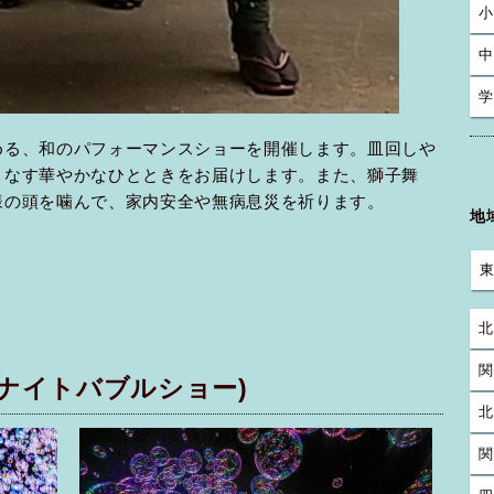
小
中
学
める、和のパフォーマンスショーを開催します。皿回しや
りなす華やかなひとときをお届けします。また、獅子舞
様の頭を噛んで、家内安全や無病息災を祈ります。
地
北
関
OW(ナイトバブルショー)
北
関