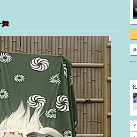
子舞
動
イ