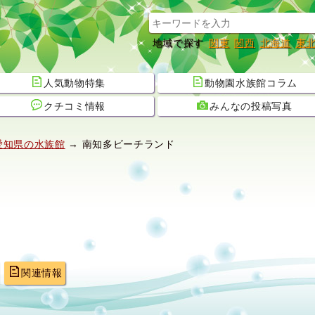
地域で探す
関東
関西
北海道
東
人気動物特集
動物園水族館コラム
クチコミ情報
みんなの投稿写真
愛知県の水族館
→ 南知多ビーチランド
関連情報