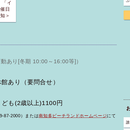
ぷ
！「イ
開催日
愛知＞
り[冬期 10:00～16:00等]）
休館あり（要問合せ）
ども(2歳以上)1100円
87-2000）または
南知多ビーチランドホームページ
にて
誰