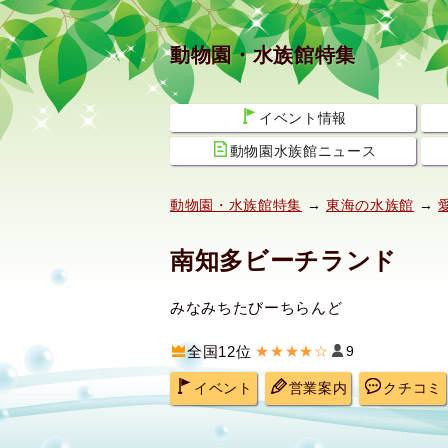
動物園・水族館特集
イベント情報
動物園水族館ニュース
動物園・水族館特集
→
東海の水族館
→
南知多ビーチランド
みなみちたびーちらんど
全国12位
★★★★☆
9
イベント
営業案内
クチコミ