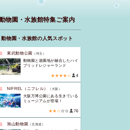
動物園・水族館特集ご案内
動物園・水族館の人気スポット
位
東武動物公園
（埼玉）
動物園と遊園地が融合したハイ
ブリッドレジャーランド
★★★★☆
4
位
NIFREL（ニフレル）
（大阪）
大阪万博公園にある生きている
ミュージアムが登場！
★★☆
☆☆
76
位
旭山動物園
（北海道）