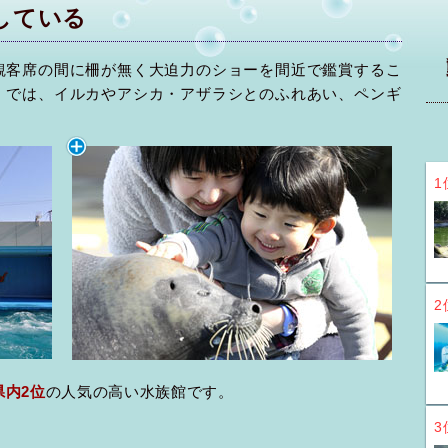
している
観客席の間に柵が無く大迫力のショーを間近で鑑賞するこ
」では、イルカやアシカ・アザラシとのふれあい、ペンギ
1
2
県内2位
の人気の高い水族館です。
3