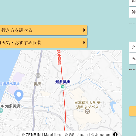
四
沖
行き方を調べる
辺天気・おすすめ服装
ク
み
© ZENRIN |
MapLibre
| ©
GSI Japan
|
© Jorudan