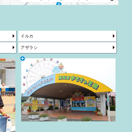
イルカ
アザラシ