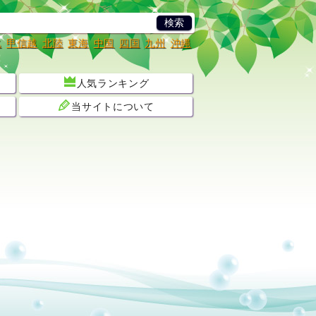
北
甲信越
北陸
東海
中国
四国
九州
沖縄
人気ランキング
当サイトについて