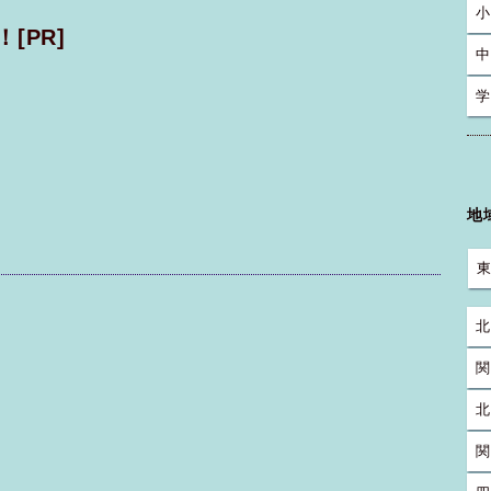
小
！
[PR]
中
学
地
北
関
北
関