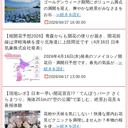
ゴールデンウィーク期間にボリューム満点
の満開を迎え、爽やかな絶景がみなさまを
お出...
≫続きを読む
2026/04/27 16:00:00
【桜開花予想2026】青森からも開花の便りが届き、開花前
線は津軽海峡を渡り北海道に上陸間近です（4月16日 日本
気象株式会社発表）
2026年4月16日(木)発表のソメイヨシノ開
花日・満開日予想です。春先の気温が...
≫
続きを読む
2026/04/17 13:00:00
【現地レポ】日本一早い開花宣言!?「てんぼうパーク さく
らまつり」海抜251mの“空の公園”で楽しむ、絶景お花見＆
夜桜体験
花粉や天候を気にしない！快適な屋内お花
見ピクニックを満喫しませんか？本物の桜
を使...
≫続きを読む