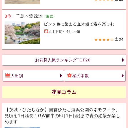
3位
千鳥ヶ淵緑道
（東京）
ピンク色に染まる並木道で春を楽しむ
3月下旬～4月上旬
★★★★☆
24
お花見人気ランキングTOP20
人出別
桜の本数
花見コラム
【茨城・ひたちなか】国営ひたち海浜公園のネモフィラ、
見頃を1日延長！GW前半の5月1日(金)まで青の絶景が楽し
めます