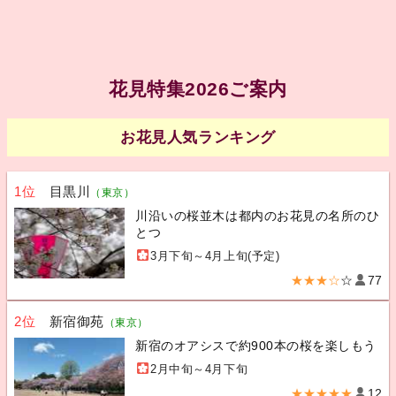
花見特集2026ご案内
お花見人気ランキング
1位
目黒川
（東京）
川沿いの桜並木は都内のお花見の名所のひ
とつ
3月下旬～4月上旬(予定)
★★★☆
☆
77
2位
新宿御苑
（東京）
新宿のオアシスで約900本の桜を楽しもう
2月中旬～4月下旬
★★★★★
12