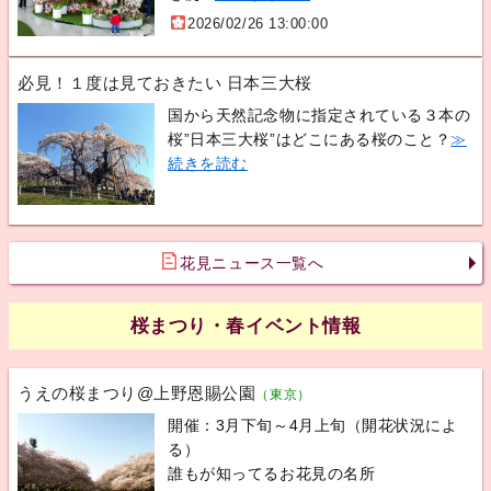
2026/02/26 13:00:00
必見！１度は見ておきたい 日本三大桜
国から天然記念物に指定されている３本の
桜”日本三大桜”はどこにある桜のこと？
≫
続きを読む
花見ニュース一覧へ
桜まつり・春イベント情報
うえの桜まつり@上野恩賜公園
（東京）
開催：3月下旬～4月上旬（開花状況によ
る）
誰もが知ってるお花見の名所