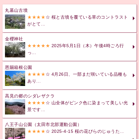
丸墓山古墳
★★★★
☆ 桜と古墳を覆ている草のコントラスト
がとて...
金櫻神社
★★★★★
2025年5月1日（木）午後4時ごろ行
っ...
恩賜箱根公園
★★★★
☆ 4月26日、一部まだ咲いている品種も
あり...
高見の郷のシダレザクラ
★★★★
☆ 山全体がピンク色に染まって美しい光
景です...
八王子山公園（太田市北部運動公園）
★★★★
☆ 2025-4-15 桜の花びらのじゅうた...