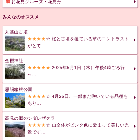
お花見クルーズ・花見舟
みんなのオススメ
丸墓山古墳
★★★★
☆ 桜と古墳を覆ている草のコントラスト
がとて...
金櫻神社
★★★★★
2025年5月1日（木）午後4時ごろ行
っ...
恩賜箱根公園
★★★★
☆ 4月26日、一部まだ咲いている品種も
あり...
高見の郷のシダレザクラ
★★★★
☆ 山全体がピンク色に染まって美しい光
景です...