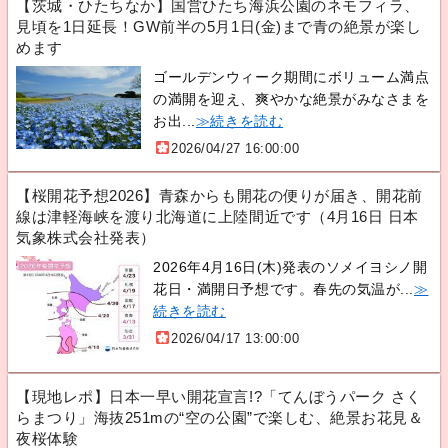
【茨城・ひたちなか】国営ひたち海浜公園のネモフィラ、
見頃を1日延長！GW前半の5月1日(金)まで青の絶景が楽し
めます
ゴールデンウィーク期間にボリューム満点
の満開を迎え、爽やかな絶景がみなさまを
お出...
≫続きを読む
2026/04/27 16:00:00
【桜開花予想2026】青森からも開花の便りが届き、開花前
線は津軽海峡を渡り北海道に上陸間近です（4月16日 日本
気象株式会社発表）
2026年4月16日(木)発表のソメイヨシノ開
花日・満開日予想です。春先の気温が...
≫
続きを読む
2026/04/17 13:00:00
【現地レポ】日本一早い開花宣言!?「てんぼうパーク さく
らまつり」海抜251mの“空の公園”で楽しむ、絶景お花見＆
夜桜体験