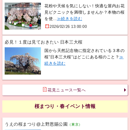
花粉や天候を気にしない！快適な屋内お花
見ピクニックを満喫しませんか？本物の桜
を使...
≫続きを読む
2026/02/26 13:00:00
必見！１度は見ておきたい 日本三大桜
国から天然記念物に指定されている３本の
桜”日本三大桜”はどこにある桜のこと？
≫
続きを読む
花見ニュース一覧へ
桜まつり・春イベント情報
うえの桜まつり@上野恩賜公園
（東京）