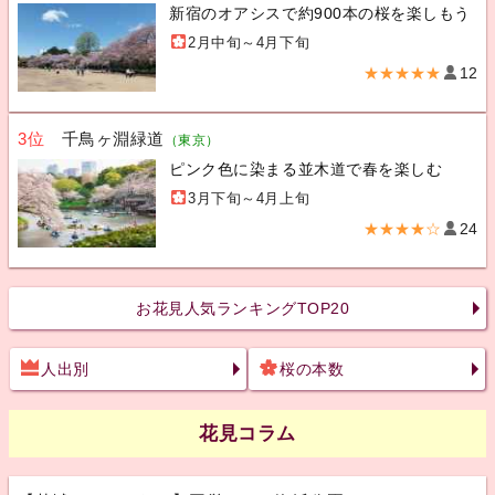
新宿のオアシスで約900本の桜を楽しもう
2月中旬～4月下旬
★★★★★
12
3位
千鳥ヶ淵緑道
（東京）
ピンク色に染まる並木道で春を楽しむ
3月下旬～4月上旬
★★★★☆
24
お花見人気ランキングTOP20
人出別
桜の本数
花見コラム