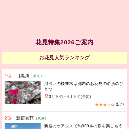
花見特集2026ご案内
お花見人気ランキング
1位
目黒川
（東京）
川沿いの桜並木は都内のお花見の名所のひ
とつ
3月下旬～4月上旬(予定)
★★★☆
☆
77
2位
新宿御苑
（東京）
新宿のオアシスで約900本の桜を楽しもう