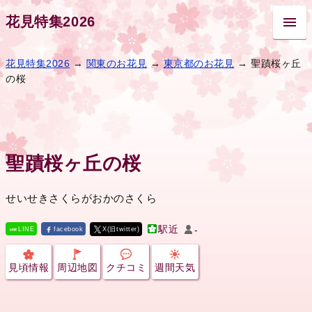
花見特集2026
花見特集2026
→
関東のお花見
→
東京都のお花見
→ 聖蹟桜ヶ丘
の桜
聖蹟桜ヶ丘の桜
せいせきさくらがおかのさくら
駅近
-
LINE
facebook
X(旧twitter)
見頃情報
周辺地図
クチコミ
週間天気