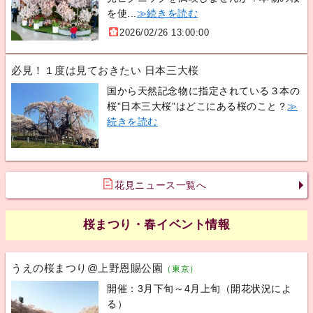
を使...
≫続きを読む
2026/02/26 13:00:00
必見！１度は見ておきたい 日本三大桜
国から天然記念物に指定されている３本の
桜”日本三大桜”はどこにある桜のこと？
≫
続きを読む
花見ニュース一覧へ
桜まつり・春イベント情報
うえの桜まつり@上野恩賜公園
（東京）
開催：3月下旬～4月上旬（開花状況によ
る）