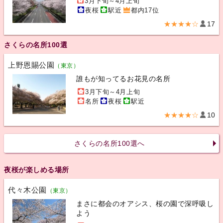
3月下旬～4月上旬
夜桜
駅近
都内17位
★★★★☆
17
さくらの名所100選
上野恩賜公園
（東京）
誰もが知ってるお花見の名所
3月下旬～4月上旬
名所
夜桜
駅近
★★★★☆
10
さくらの名所100選へ
夜桜が楽しめる場所
代々木公園
（東京）
まさに都会のオアシス、桜の園で深呼吸し
よう