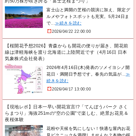
約50万株が咲き誇る「富士芝桜まつり」
富士山と満開の芝桜の競演に加え、限定グ
ルメやフォトスポットも充実。5月24日ま
で...
≫続きを読む
2026/04/22 22:00:00
【桜開花予想2026】青森からも開花の便りが届き、開花前
線は津軽海峡を渡り北海道に上陸間近です（4月16日 日本
気象株式会社発表）
2026年4月16日(木)発表のソメイヨシノ開
花日・満開日予想です。春先の気温が...
≫
続きを読む
2026/04/17 13:00:00
【現地レポ】日本一早い開花宣言!?「てんぼうパーク さく
らまつり」海抜251mの“空の公園”で楽しむ、絶景お花見＆
夜桜体験
花粉や天候を気にしない！快適な屋内お花
見ピクニックを満喫しませんか？本物の桜