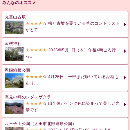
みんなのオススメ
丸墓山古墳
★★★★
☆ 桜と古墳を覆ている草のコントラスト
がとて...
金櫻神社
★★★★★
2025年5月1日（木）午後4時ごろ行
っ...
恩賜箱根公園
★★★★
☆ 4月26日、一部まだ咲いている品種も
あり...
高見の郷のシダレザクラ
★★★★
☆ 山全体がピンク色に染まって美しい光
景です...
八王子山公園（太田市北部運動公園）
★★★★
☆ 2025-4-15 桜の花びらのじゅうた...