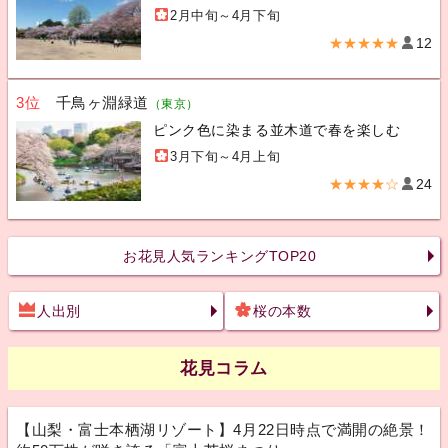
2月中旬～4月下旬
★★★★★
12
3位
千鳥ヶ淵緑道
（東京）
ピンク色に染まる並木道で春を楽しむ
3月下旬～4月上旬
★★★★☆
24
お花見人気ランキングTOP20
人出別
桜の本数
花見コラム
【山梨・富士本栖湖リゾート】4月22日時点で満開の絶景！