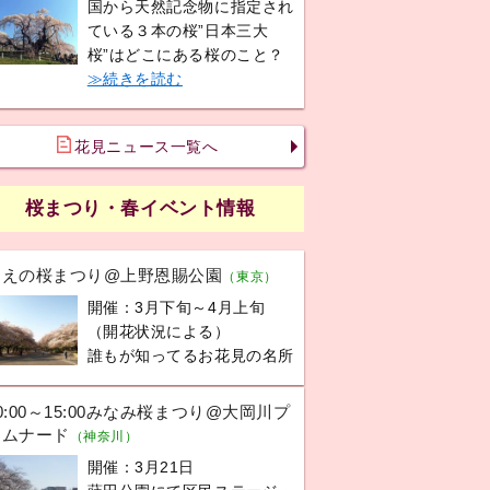
国から天然記念物に指定され
ている３本の桜”日本三大
桜”はどこにある桜のこと？
≫続きを読む
花見ニュース一覧へ
桜まつり・春イベント情報
うえの桜まつり@上野恩賜公園
（東京）
開催：3月下旬～4月上旬
（開花状況による）
誰もが知ってるお花見の名所
0:00～15:00みなみ桜まつり@大岡川プ
ロムナード
（神奈川）
開催：3月21日