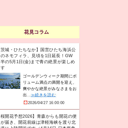
花見コラム
【茨城・ひたちなか】国営ひたち海浜公
園のネモフィラ、見頃を1日延長！GW
半の5月1日(金)まで青の絶景が楽しめ
ます
ゴールデンウィーク期間にボ
リューム満点の満開を迎え、
爽やかな絶景がみなさまをお
出...
≫続きを読む
2026/04/27 16:00:00
【桜開花予想2026】青森からも開花の便
りが届き、開花前線は津軽海峡を渡り北