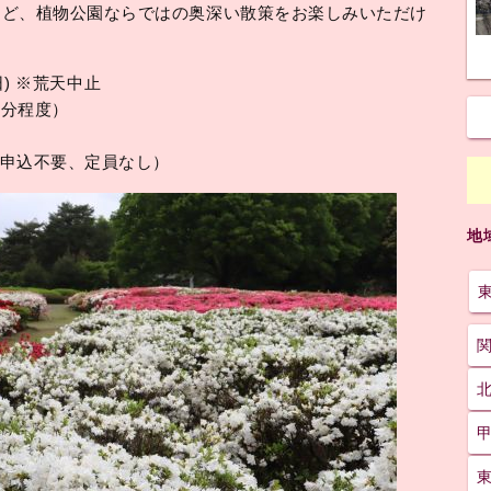
など、植物公園ならではの奥深い散策をお楽しみいただけ
日) ※荒天中止
60分程度）
前申込不要、定員なし）
地