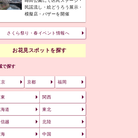
蒔田公園にて区民ステージ・
民謡流し・絵どうろう展示・
模擬店・バザーを開催
さくら祭り・春イベント情報へ
お花見スポットを探す
域で探す
東京
京都
福岡
関東
関西
北海道
東北
甲信越
北陸
東海
中国