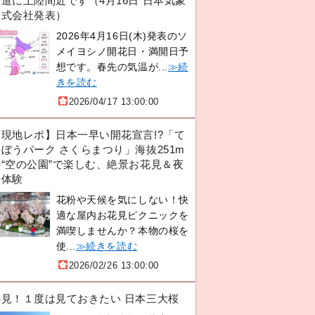
道に上陸間近です（4月16日 日本気象
株式会社発表）
2026年4月16日(木)発表のソ
メイヨシノ開花日・満開日予
想です。春先の気温が...
≫続
きを読む
2026/04/17 13:00:00
【現地レポ】日本一早い開花宣言!?「て
ぼうパーク さくらまつり」海抜251m
の“空の公園”で楽しむ、絶景お花見＆夜
桜体験
花粉や天候を気にしない！快
適な屋内お花見ピクニックを
満喫しませんか？本物の桜を
使...
≫続きを読む
2026/02/26 13:00:00
必見！１度は見ておきたい 日本三大桜