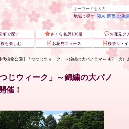
地域で探す
関東
関西
北海
見頃で探す
さくら名所100選
お花見ク
夜桜を楽しむ
お花見ニュース
桜祭り・イ
神代植物公園】「つつじウィーク」～錦繍の大パノラマ～ 4/7（火）
つつじウィーク」～錦繍の大パノ
り開催！