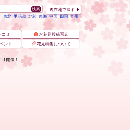
現在地で探す
道
東北
甲信越
北陸
東海
中国
四国
九州
チコミ
お花見投稿写真
ベント
花見特集について
より開催！