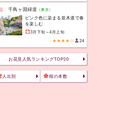
位
千鳥ヶ淵緑道
（東京）
ピンク色に染まる並木道で春
を楽しむ
3月下旬～4月上旬
★★★★☆
24
お花見人気ランキングTOP20
人出別
桜の本数