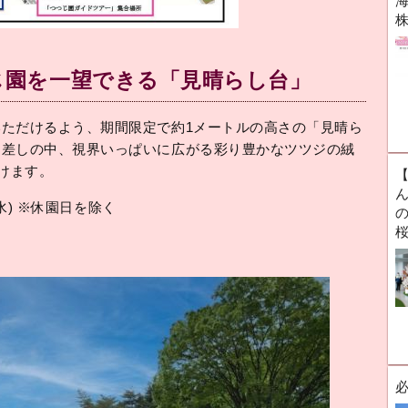
海
じ園を一望できる「見晴らし台」
ただけるよう、期間限定で約1メートルの高さの「見晴ら
日差しの中、視界いっぱいに広がる彩り豊かなツツジの絨
けます。
ん
(水) ※休園日を除く