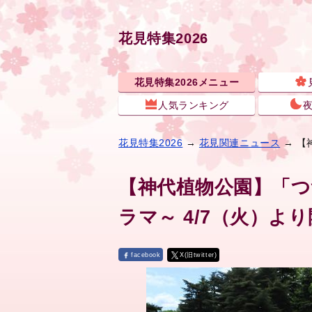
花見特集2026
花見特集2026メニュー
人気ランキング
花見特集2026
→
花見関連ニュース
→ 【
【神代植物公園】「
ラマ～ 4/7（火）よ
facebook
X(旧twitter)