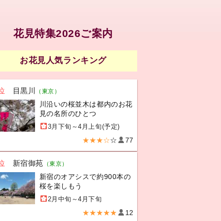
花見特集2026ご案内
お花見人気ランキング
位
目黒川
（東京）
川沿いの桜並木は都内のお花
見の名所のひとつ
3月下旬～4月上旬(予定)
★★★☆
☆
77
位
新宿御苑
（東京）
新宿のオアシスで約900本の
桜を楽しもう
2月中旬～4月下旬
★★★★★
12