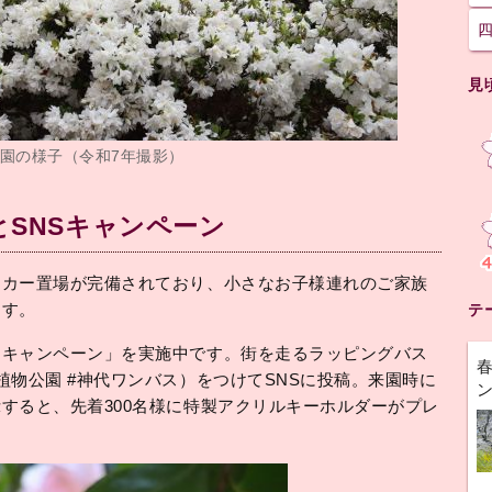
見
園の様子（令和7年撮影）
SNSキャンペーン
ーカー置場が完備されており、小さなお子様連れのご家族
ます。
テ
てキャンペーン」を実施中です。街を走るラッピングバス
植物公園 #神代ワンバス）をつけてSNSに投稿。来園時に
すると、先着300名様に特製アクリルキーホルダーがプレ