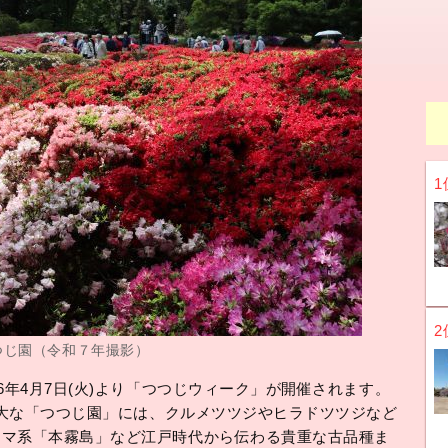
1
2
つじ園（令和７年撮影）
6年4月7日(火)より「つつじウィーク」が開催されます。
の広大な「つつじ園」には、クルメツツジやヒラドツツジなど
シマ系「本霧島」など江戸時代から伝わる貴重な古品種ま