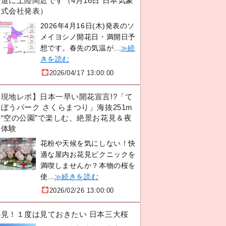
道に上陸間近です（4月16日 日本気象
株式会社発表）
2026年4月16日(木)発表のソ
メイヨシノ開花日・満開日予
想です。春先の気温が...
≫続
きを読む
2026/04/17 13:00:00
【現地レポ】日本一早い開花宣言!?「て
ぼうパーク さくらまつり」海抜251m
の“空の公園”で楽しむ、絶景お花見＆夜
桜体験
花粉や天候を気にしない！快
適な屋内お花見ピクニックを
満喫しませんか？本物の桜を
使...
≫続きを読む
2026/02/26 13:00:00
必見！１度は見ておきたい 日本三大桜