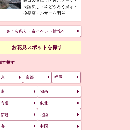
蒔田公園にて区民ステージ・
民謡流し・絵どうろう展示・
模擬店・バザーを開催
さくら祭り・春イベント情報へ
お花見スポットを探す
域で探す
東京
京都
福岡
関東
関西
北海道
東北
甲信越
北陸
東海
中国