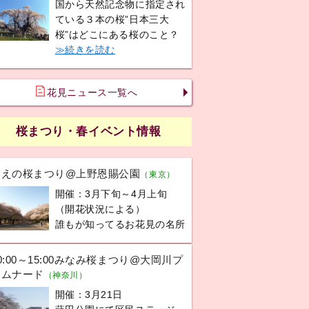
国から天然記念物に指定され
ている３本の桜”日本三大
桜”はどこにある桜のこと？
≫続きを読む
花見ニュース一覧へ
桜まつり・春イベント情報
うえの桜まつり@上野恩賜公園
（東京）
開催：3月下旬～4月上旬
（開花状況による）
誰もが知ってるお花見の名所
0:00～15:00みなみ桜まつり@大岡川プ
ロムナード
（神奈川）
開催：3月21日