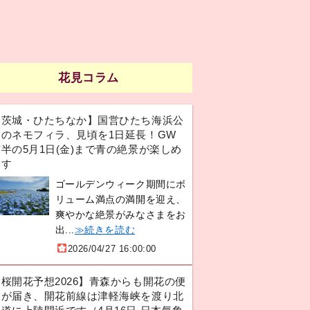
花見コラム
【茨城・ひたちなか】国営ひたち海浜公
園のネモフィラ、見頃を1日延長！GW
半の5月1日(金)まで青の絶景が楽しめ
ます
ゴールデンウィーク期間にボ
リューム満点の満開を迎え、
爽やかな絶景がみなさまをお
出...
≫続きを読む
2026/04/27 16:00:00
【桜開花予想2026】青森からも開花の便
りが届き、開花前線は津軽海峡を渡り北