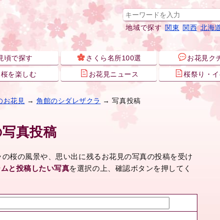
地域で探す
関東
関西
北海
見頃で探す
さくら名所100選
お花見ク
夜桜を楽しむ
お花見ニュース
桜祭り・イ
のお花見
→
角館のシダレザクラ
→ 写真投稿
の写真投稿
クラの桜の風景や、思い出に残るお花見の写真の投稿を受け
ームと投稿したい写真
を選択の上、確認ボタンを押してく