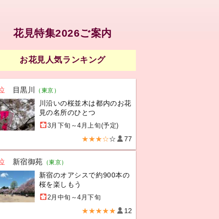
花見特集2026ご案内
お花見人気ランキング
位
目黒川
（東京）
川沿いの桜並木は都内のお花
見の名所のひとつ
3月下旬～4月上旬(予定)
★★★☆
☆
77
位
新宿御苑
（東京）
新宿のオアシスで約900本の
桜を楽しもう
2月中旬～4月下旬
★★★★★
12