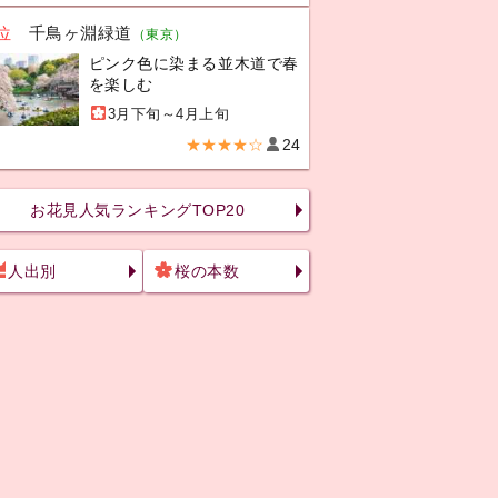
位
千鳥ヶ淵緑道
（東京）
ピンク色に染まる並木道で春
を楽しむ
3月下旬～4月上旬
★★★★☆
24
お花見人気ランキングTOP20
人出別
桜の本数