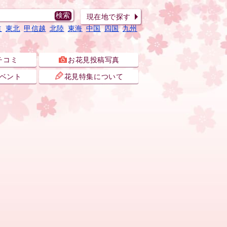
現在地で探す
道
東北
甲信越
北陸
東海
中国
四国
九州
チコミ
お花見投稿写真
ベント
花見特集について