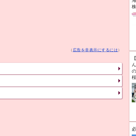
海
（
広告を非表示にするには
）
ん