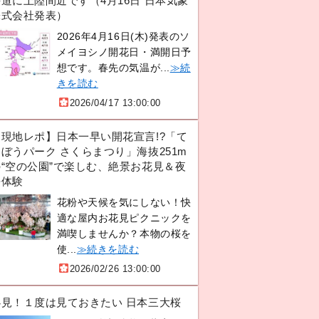
道に上陸間近です（4月16日 日本気象
株式会社発表）
2026年4月16日(木)発表のソ
メイヨシノ開花日・満開日予
想です。春先の気温が...
≫続
きを読む
2026/04/17 13:00:00
【現地レポ】日本一早い開花宣言!?「て
ぼうパーク さくらまつり」海抜251m
の“空の公園”で楽しむ、絶景お花見＆夜
桜体験
花粉や天候を気にしない！快
適な屋内お花見ピクニックを
満喫しませんか？本物の桜を
使...
≫続きを読む
2026/02/26 13:00:00
必見！１度は見ておきたい 日本三大桜