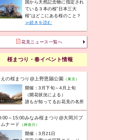
国から天然記念物に指定され
ている３本の桜”日本三大
桜”はどこにある桜のこと？
≫続きを読む
花見ニュース一覧へ
桜まつり・春イベント情報
うえの桜まつり@上野恩賜公園
（東京）
開催：3月下旬～4月上旬
（開花状況による）
誰もが知ってるお花見の名所
0:00～15:00みなみ桜まつり@大岡川プ
ロムナード
（神奈川）
開催：3月21日