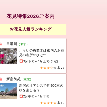
花見特集2026ご案内
お花見人気ランキング
位
目黒川
（東京）
川沿いの桜並木は都内のお花
見の名所のひとつ
3月下旬～4月上旬(予定)
★★★☆
☆
77
位
新宿御苑
（東京）
新宿のオアシスで約900本の
桜を楽しもう
2月中旬～4月下旬
★★★★★
12