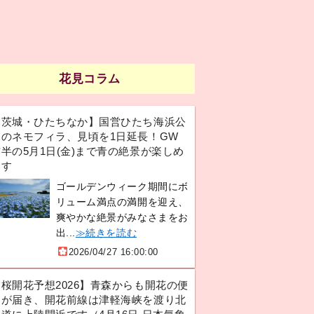
花見コラム
【茨城・ひたちなか】国営ひたち海浜公
園のネモフィラ、見頃を1日延長！GW
半の5月1日(金)まで青の絶景が楽しめ
ます
ゴールデンウィーク期間にボ
リューム満点の満開を迎え、
爽やかな絶景がみなさまをお
出...
≫続きを読む
2026/04/27 16:00:00
【桜開花予想2026】青森からも開花の便
りが届き、開花前線は津軽海峡を渡り北