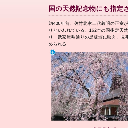
国の天然記念物にも指定
約400年前、佐竹北家二代義明の正室
りといわれている。162本の国指定天
り、武家屋敷通りの黒板塀に映え、見
められる。