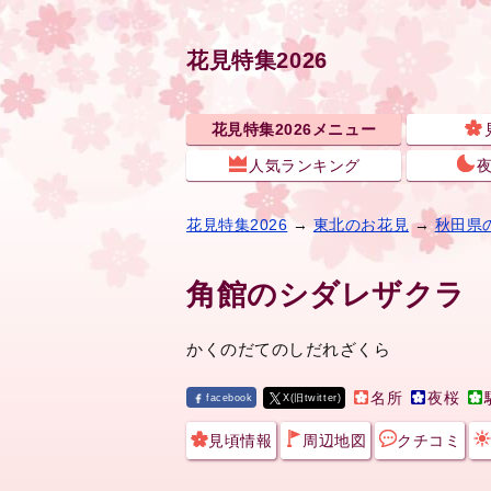
花見特集2026
花見特集2026メニュー
人気ランキング
花見特集2026
→
東北のお花見
→
秋田県
角館のシダレザクラ
かくのだてのしだれざくら
名所
夜桜
facebook
X(旧twitter)
見頃情報
周辺地図
クチコミ