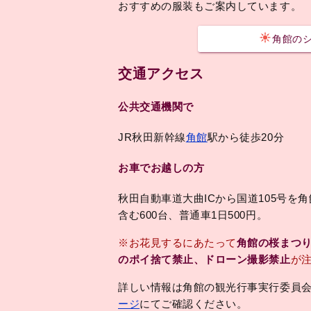
おすすめの服装もご案内しています。
角館の
交通アクセス
公共交通機関で
JR秋田新幹線
角館
駅から徒歩20分
お車でお越しの方
秋田自動車道大曲ICから国道105号を
含む600台、普通車1日500円。
※お花見するにあたって
角館の桜まつ
のポイ捨て禁止、ドローン撮影禁止
が
詳しい情報は角館の観光行事実行委員会（仙北
ージ
にてご確認ください。