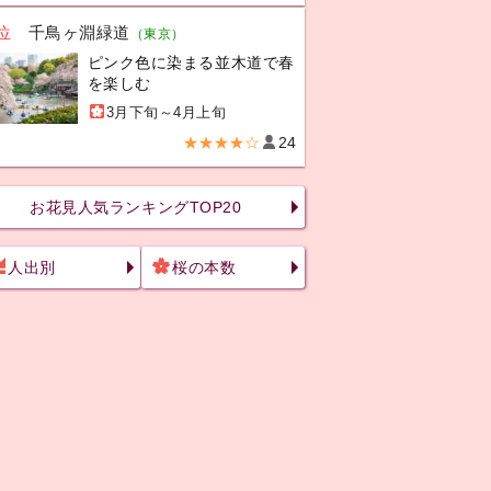
位
千鳥ヶ淵緑道
（東京）
ピンク色に染まる並木道で春
を楽しむ
3月下旬～4月上旬
★★★★☆
24
お花見人気ランキングTOP20
人出別
桜の本数