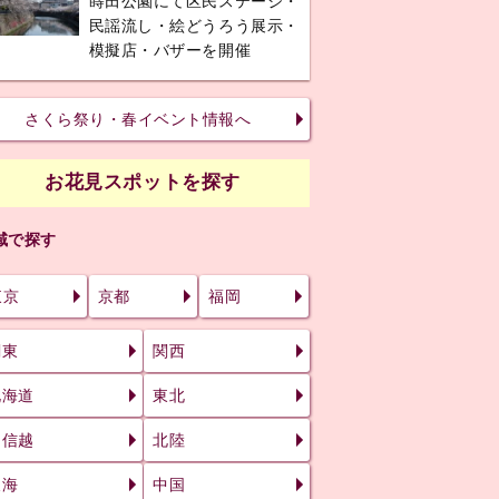
蒔田公園にて区民ステージ・
民謡流し・絵どうろう展示・
模擬店・バザーを開催
さくら祭り・春イベント情報へ
お花見スポットを探す
域で探す
東京
京都
福岡
関東
関西
北海道
東北
甲信越
北陸
東海
中国