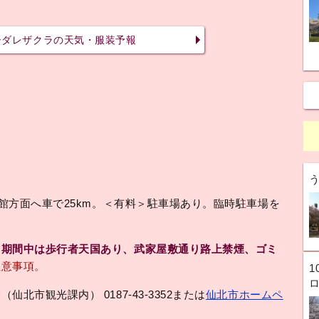
シダレザクラの天気・服装予報
角館方面へ車で25km。＜有料＞駐車場あり。臨時駐車場を
り期間中は歩行者天国あり、武家屋敷通り路上禁煙、ゴミ
注意事項。
1
市観光課内） 0187-43-3352または
仙北市ホームペ