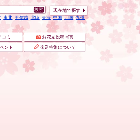
現在地で探す
道
東北
甲信越
北陸
東海
中国
四国
九州
チコミ
お花見投稿写真
ベント
花見特集について