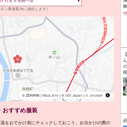
海
行き方を調べる
ルダン乗換案内に接続します）
ん
© ZENRIN |
MapLibre
| ©
GSI Japan
|
© Jorudan
・おすすめ服装
気温をおでかけ前にチェックしておこう。お出かけの際の