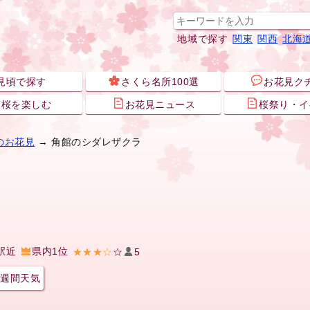
地域で探す
関東
関西
北海
見頃で探す
さくら名所100選
お花見ク
夜桜を楽しむ
お花見ニュース
桜祭り・イ
のお花見
→ 角館のシダレザクラ
駅近
県内1位
★★★☆
☆
5
週間天気