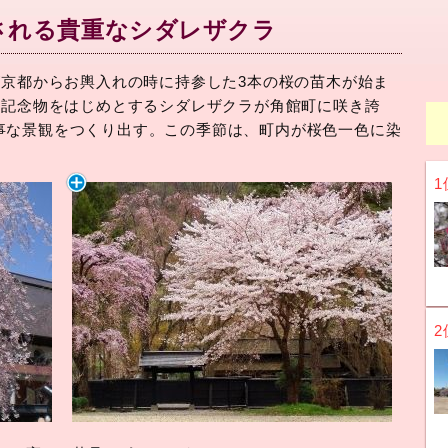
される貴重なシダレザクラ
が京都からお輿入れの時に持参した3本の桜の苗木が始ま
然記念物をはじめとするシダレザクラが角館町に咲き誇
事な景観をつくり出す。この季節は、町内が桜色一色に染
1
2