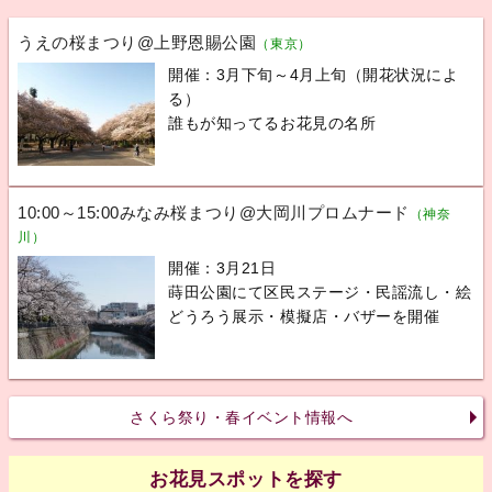
うえの桜まつり@上野恩賜公園
（東京）
開催：3月下旬～4月上旬（開花状況によ
る）
誰もが知ってるお花見の名所
10:00～15:00みなみ桜まつり@大岡川プロムナード
（神奈
川）
開催：3月21日
蒔田公園にて区民ステージ・民謡流し・絵
どうろう展示・模擬店・バザーを開催
さくら祭り・春イベント情報へ
お花見スポットを探す