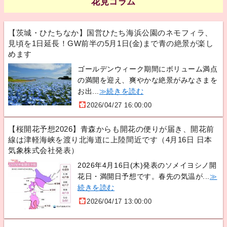
花見コラム
【茨城・ひたちなか】国営ひたち海浜公園のネモフィラ、
見頃を1日延長！GW前半の5月1日(金)まで青の絶景が楽し
めます
ゴールデンウィーク期間にボリューム満点
の満開を迎え、爽やかな絶景がみなさまを
お出...
≫続きを読む
2026/04/27 16:00:00
【桜開花予想2026】青森からも開花の便りが届き、開花前
線は津軽海峡を渡り北海道に上陸間近です（4月16日 日本
気象株式会社発表）
2026年4月16日(木)発表のソメイヨシノ開
花日・満開日予想です。春先の気温が...
≫
続きを読む
2026/04/17 13:00:00