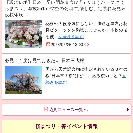
【現地レポ】日本一早い開花宣言!?「てんぼうパーク さく
らまつり」海抜251mの“空の公園”で楽しむ、絶景お花見＆
夜桜体験
花粉や天候を気にしない！快適な屋内お花
見ピクニックを満喫しませんか？本物の桜
を使...
≫続きを読む
2026/02/26 13:00:00
必見！１度は見ておきたい 日本三大桜
国から天然記念物に指定されている３本の
桜”日本三大桜”はどこにある桜のこと？
≫
続きを読む
花見ニュース一覧へ
桜まつり・春イベント情報