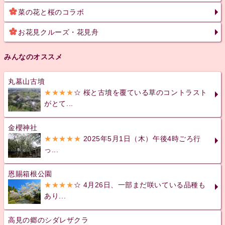
菜の花と桜のコラボ
お花見クルーズ・花見舟
みんなのオススメ
丸墓山古墳
★★★★
☆ 桜と古墳を覆ている草のコントラスト
がとて...
金櫻神社
★★★★★
2025年5月1日（木）午後4時ごろ行
っ...
恩賜箱根公園
★★★★
☆ 4月26日、一部まだ咲いている品種も
あり...
高見の郷のシダレザクラ