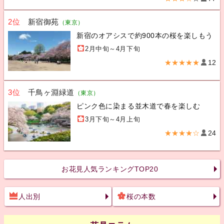
2位
新宿御苑
（東京）
新宿のオアシスで約900本の桜を楽しもう
2月中旬～4月下旬
★★★★★
12
3位
千鳥ヶ淵緑道
（東京）
ピンク色に染まる並木道で春を楽しむ
3月下旬～4月上旬
★★★★☆
24
お花見人気ランキングTOP20
人出別
桜の本数