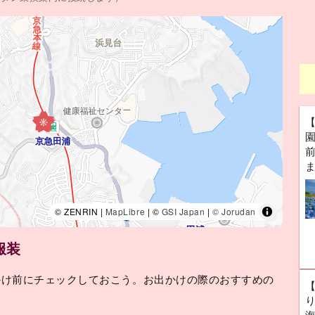
前
© ZENRIN |
MapLibre
| ©
GSI Japan
|
© Jorudan
服装
かけ前にチェックしておこう。お出かけの際のおすすめの