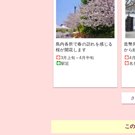
島内各所で春の訪れを感じる
造幣
桜が開花します
から
3月上旬～4月中旬
4
駅近
名
さ
こ