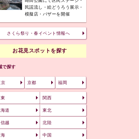
蒔田公園にて区民ステージ・
民謡流し・絵どうろう展示・
模擬店・バザーを開催
さくら祭り・春イベント情報へ
お花見スポットを探す
域で探す
東京
京都
福岡
関東
関西
北海道
東北
甲信越
北陸
（神奈川）
東海
中国