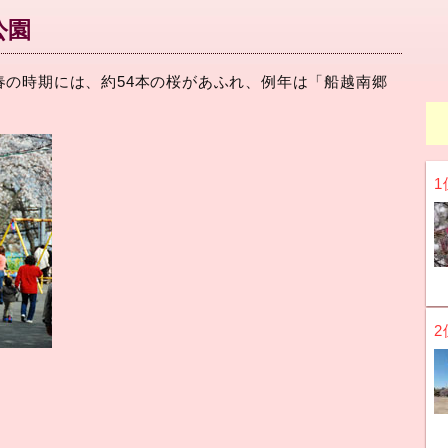
公園
春の時期には、約54本の桜があふれ、例年は「船越南郷
。
1
2