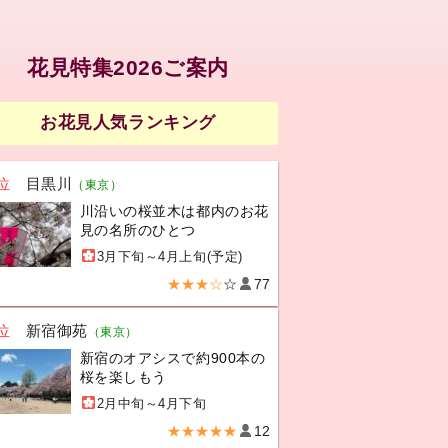
花見特集2026ご案内
お花見人気ランキング
位
目黒川
（東京）
川沿いの桜並木は都内のお花
見の名所のひとつ
3月下旬～4月上旬(予定)
★★★☆
☆
77
位
新宿御苑
（東京）
新宿のオアシスで約900本の
桜を楽しもう
2月中旬～4月下旬
★★★★★
12