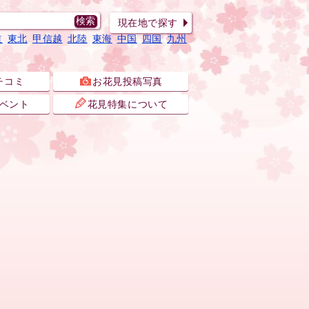
現在地で探す
道
東北
甲信越
北陸
東海
中国
四国
九州
チコミ
お花見投稿写真
ベント
花見特集について