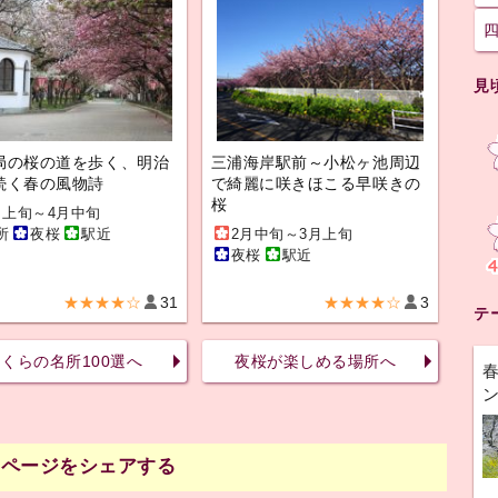
見
局の桜の道を歩く、明治
三浦海岸駅前～小松ヶ池周辺
続く春の風物詩
で綺麗に咲きほこる早咲きの
桜
月上旬～4月中旬
所
夜桜
駅近
2月中旬～3月上旬
夜桜
駅近
★★★★☆
31
★★★★☆
3
テ
くらの名所100選へ
夜桜が楽しめる場所へ
のページをシェアする