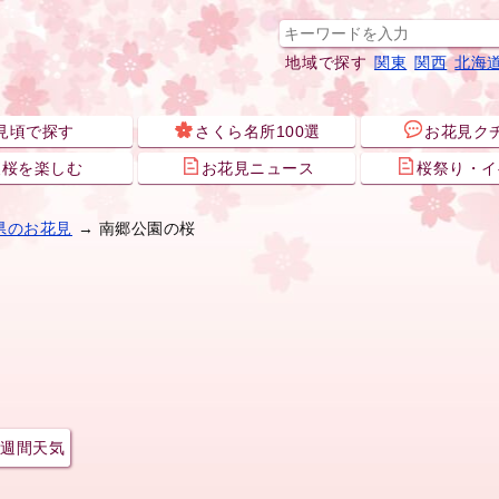
地域で探す
関東
関西
北海
見頃で探す
さくら名所100選
お花見ク
夜桜を楽しむ
お花見ニュース
桜祭り・イ
県のお花見
→ 南郷公園の桜
週間天気