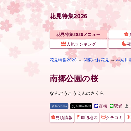
花見特集2026
花見特集2026メニュー
人気ランキング
花見特集2026
→
関東のお花見
→
神奈川
南郷公園の桜
なんごうこうえんのさくら
夜桜
駅近
-
facebook
X(旧twitter)
見頃情報
周辺地図
クチコミ