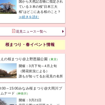
国から天然記念物に指定され
ている３本の桜”日本三大
桜”はどこにある桜のこと？
≫続きを読む
花見ニュース一覧へ
桜まつり・春イベント情報
うえの桜まつり@上野恩賜公園
（東京）
開催：3月下旬～4月上旬
（開花状況による）
誰もが知ってるお花見の名所
0:00～15:00みなみ桜まつり@大岡川プ
ロムナード
（神奈川）
開催：3月21日