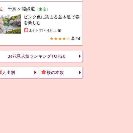
位
千鳥ヶ淵緑道
（東京）
ピンク色に染まる並木道で春
を楽しむ
3月下旬～4月上旬
★★★★☆
24
お花見人気ランキングTOP20
人出別
桜の本数