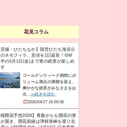
花見コラム
【茨城・ひたちなか】国営ひたち海浜公
園のネモフィラ、見頃を1日延長！GW
半の5月1日(金)まで青の絶景が楽しめ
ます
ゴールデンウィーク期間にボ
リューム満点の満開を迎え、
爽やかな絶景がみなさまをお
出...
≫続きを読む
2026/04/27 16:00:00
【桜開花予想2026】青森からも開花の便
りが届き、開花前線は津軽海峡を渡り北