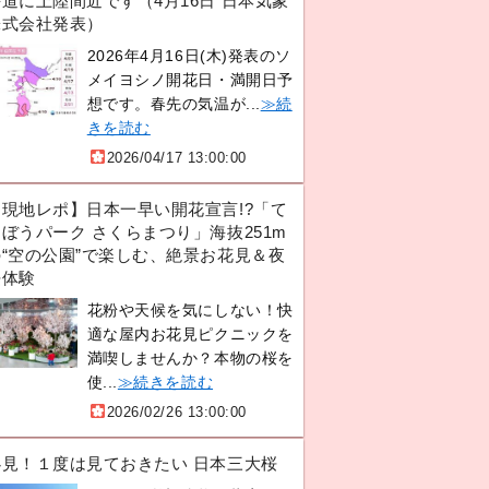
道に上陸間近です（4月16日 日本気象
株式会社発表）
2026年4月16日(木)発表のソ
メイヨシノ開花日・満開日予
想です。春先の気温が...
≫続
きを読む
2026/04/17 13:00:00
【現地レポ】日本一早い開花宣言!?「て
ぼうパーク さくらまつり」海抜251m
の“空の公園”で楽しむ、絶景お花見＆夜
桜体験
花粉や天候を気にしない！快
適な屋内お花見ピクニックを
満喫しませんか？本物の桜を
使...
≫続きを読む
2026/02/26 13:00:00
必見！１度は見ておきたい 日本三大桜