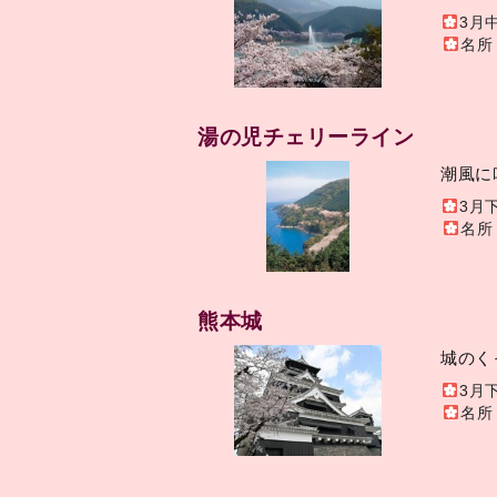
3月
名所
湯の児チェリーライン
潮風に
3月
名所
熊本城
城のく
3月
名所