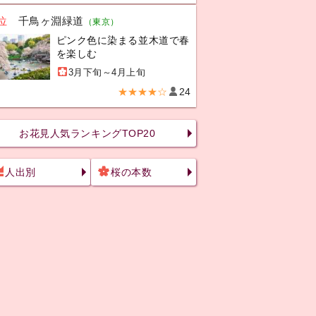
位
千鳥ヶ淵緑道
（東京）
ピンク色に染まる並木道で春
を楽しむ
3月下旬～4月上旬
★★★★☆
24
お花見人気ランキングTOP20
人出別
桜の本数