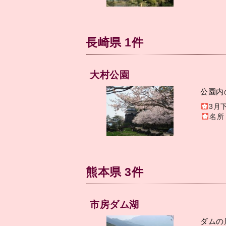
長崎県 1件
大村公園
公園内
3月
名所
熊本県 3件
市房ダム湖
ダムの