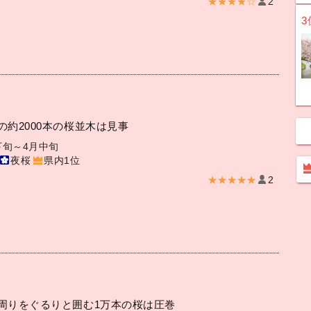
★★★★☆
2
3
の約2000本の桜並木は見事
下旬～4月中旬
夜桜
県内1位
★★★★★
2
周りをぐるりと囲む1万本の桜は圧巻