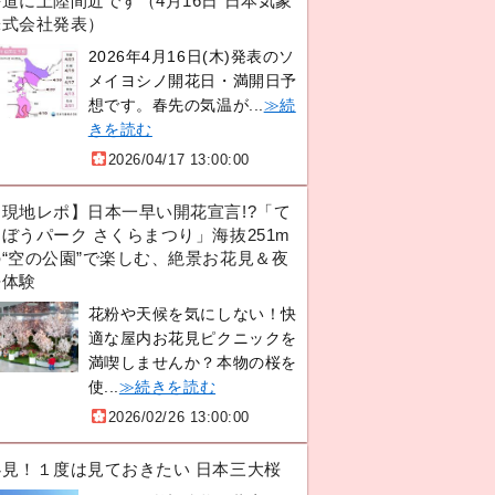
道に上陸間近です（4月16日 日本気象
株式会社発表）
2026年4月16日(木)発表のソ
メイヨシノ開花日・満開日予
想です。春先の気温が...
≫続
きを読む
2026/04/17 13:00:00
【現地レポ】日本一早い開花宣言!?「て
ぼうパーク さくらまつり」海抜251m
の“空の公園”で楽しむ、絶景お花見＆夜
桜体験
花粉や天候を気にしない！快
適な屋内お花見ピクニックを
満喫しませんか？本物の桜を
使...
≫続きを読む
2026/02/26 13:00:00
必見！１度は見ておきたい 日本三大桜