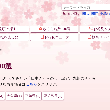
地域で探す
関東
関西
北海
見頃で探す
さくら名所100選
お花見ク
夜桜を楽しむ
お花見ニュース
桜祭り・イ
選
0選
度は行ってみたい「日本さくらの会」認定、九州のさくら
選びなおす場合は
こちら
をクリック。
3)
大分県(1)
宮崎県(1)
鹿児島県(1)