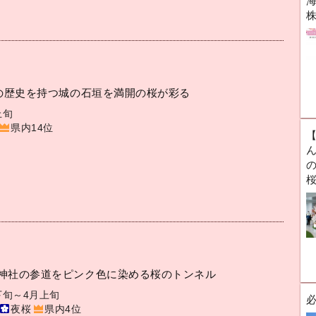
海
年の歴史を持つ城の石垣を満開の桜が彩る
上旬
県内14位
ん
神社の参道をピンク色に染める桜のトンネル
下旬～4月上旬
夜桜
県内4位