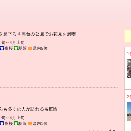
を見下ろす高台の公園でお花見を満喫
下旬～4月上旬
夜桜
駅近
県内5位
1
2
らも多くの人が訪れる名庭園
下旬～4月上旬
夜桜
駅近
県内1位