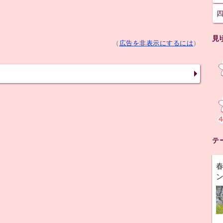
見
（
広告を非表示にするには
）
テ