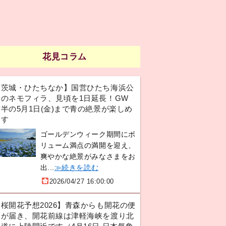
花見コラム
【茨城・ひたちなか】国営ひたち海浜公
園のネモフィラ、見頃を1日延長！GW
半の5月1日(金)まで青の絶景が楽しめ
ます
ゴールデンウィーク期間にボ
リューム満点の満開を迎え、
爽やかな絶景がみなさまをお
出...
≫続きを読む
2026/04/27 16:00:00
【桜開花予想2026】青森からも開花の便
りが届き、開花前線は津軽海峡を渡り北