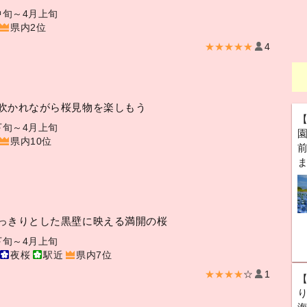
中旬～4月上旬
県内2位
★★★★★
4
吹かれながら桜見物を楽しもう
下旬～4月上旬
県内10位
前
っきりとした黒壁に映える満開の桜
下旬～4月上旬
夜桜
駅近
県内7位
★★★★
☆
1