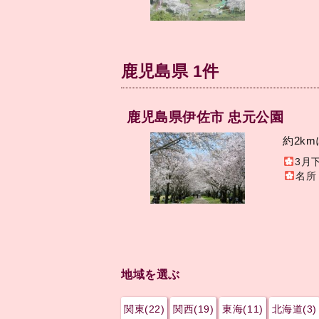
鹿児島県 1件
鹿児島県伊佐市 忠元公園
約2k
3月
名所
地域を選ぶ
関東(22)
関西(19)
東海(11)
北海道(3)