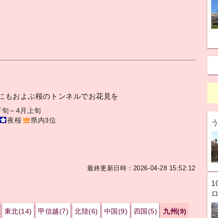
mにもおよぶ桜のトンネルでお花見を
下旬～4月上旬
夜桜
県内3位
最終更新日時：2026-04-28 15:52:12
1
東北(14)
甲信越(7)
北陸(6)
中国(9)
四国(5)
九州(9)