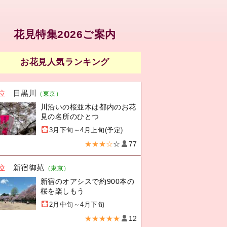
花見特集2026ご案内
お花見人気ランキング
位
目黒川
（東京）
川沿いの桜並木は都内のお花
見の名所のひとつ
3月下旬～4月上旬(予定)
★★★☆
☆
77
位
新宿御苑
（東京）
新宿のオアシスで約900本の
桜を楽しもう
2月中旬～4月下旬
★★★★★
12