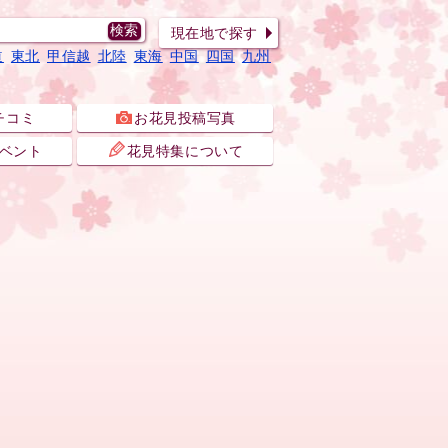
現在地で探す
道
東北
甲信越
北陸
東海
中国
四国
九州
チコミ
お花見投稿写真
ベント
花見特集について