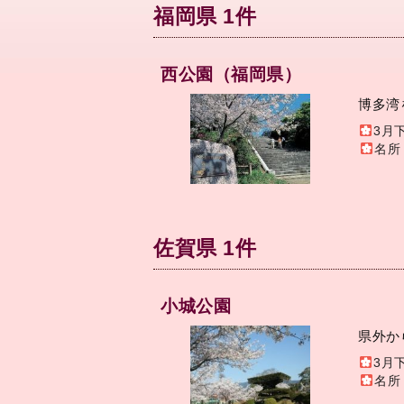
福岡県 1件
西公園（福岡県）
博多湾
3月
名所
佐賀県 1件
小城公園
県外か
3月
名所