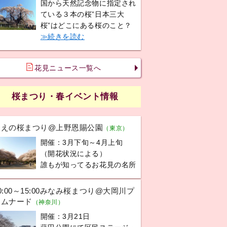
国から天然記念物に指定され
ている３本の桜”日本三大
桜”はどこにある桜のこと？
≫続きを読む
花見ニュース一覧へ
桜まつり・春イベント情報
うえの桜まつり@上野恩賜公園
（東京）
開催：3月下旬～4月上旬
（開花状況による）
誰もが知ってるお花見の名所
0:00～15:00みなみ桜まつり@大岡川プ
ロムナード
（神奈川）
開催：3月21日