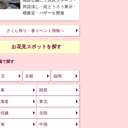
蒔田公園にて区民ステージ・
民謡流し・絵どうろう展示・
模擬店・バザーを開催
さくら祭り・春イベント情報へ
お花見スポットを探す
域で探す
東京
京都
福岡
関東
関西
北海道
東北
甲信越
北陸
東海
中国