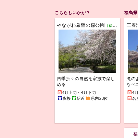
こちらもいかが？
福島県
やながわ希望の森公園
三春
（福島）
四季折々の自然を家族で楽し
滝の
める
なベ
4月上旬～4月下旬
4
夜桜
駅近
県内20位
名
福