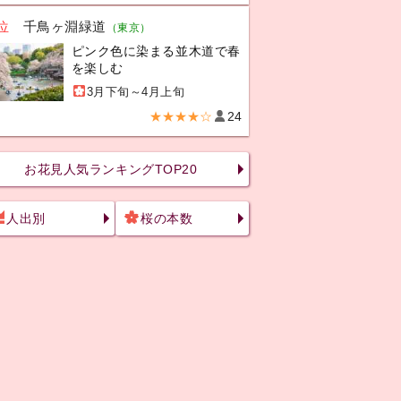
位
千鳥ヶ淵緑道
（東京）
ピンク色に染まる並木道で春
を楽しむ
3月下旬～4月上旬
★★★★☆
24
お花見人気ランキングTOP20
人出別
桜の本数