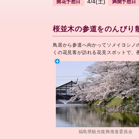
4/4(土)
開花予想日
満開予想日
桜並木の参道をのんびり
鳥居から参道へ向かってソメイヨシノ
くの花見客が訪れる花見スポットで、
福島県観光復興推進委員会