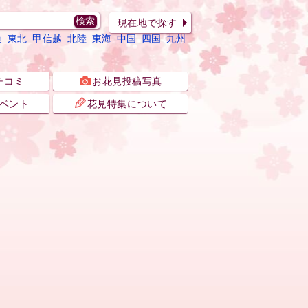
現在地で探す
道
東北
甲信越
北陸
東海
中国
四国
九州
チコミ
お花見投稿写真
ベント
花見特集について