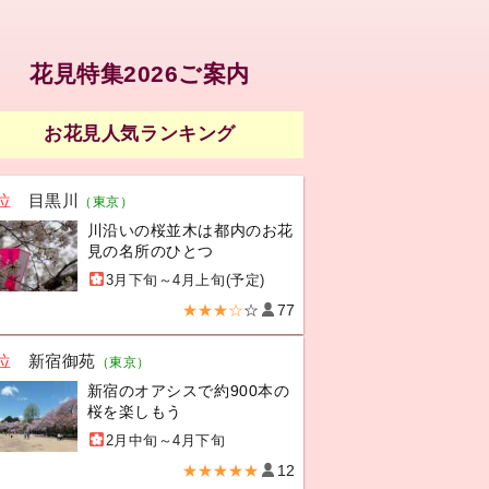
花見特集2026ご案内
お花見人気ランキング
位
目黒川
（東京）
川沿いの桜並木は都内のお花
見の名所のひとつ
3月下旬～4月上旬(予定)
★★★☆
☆
77
位
新宿御苑
（東京）
新宿のオアシスで約900本の
桜を楽しもう
2月中旬～4月下旬
★★★★★
12