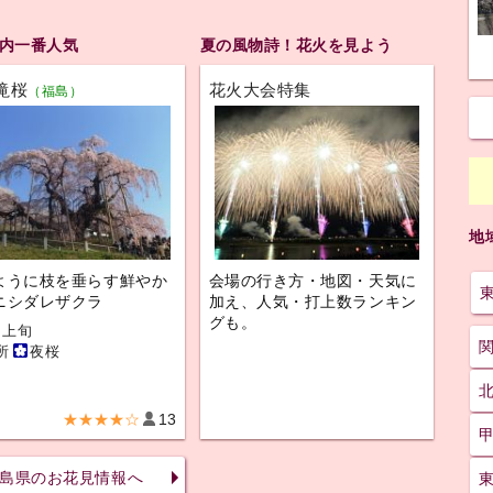
内一番人気
夏の風物詩！花火を見よう
滝桜
花火大会特集
（福島）
地
ように枝を垂らす鮮やか
会場の行き方・地図・天気に
ニシダレザクラ
加え、人気・打上数ランキン
グも。
月上旬
所
夜桜
★★★★☆
13
島県のお花見情報へ