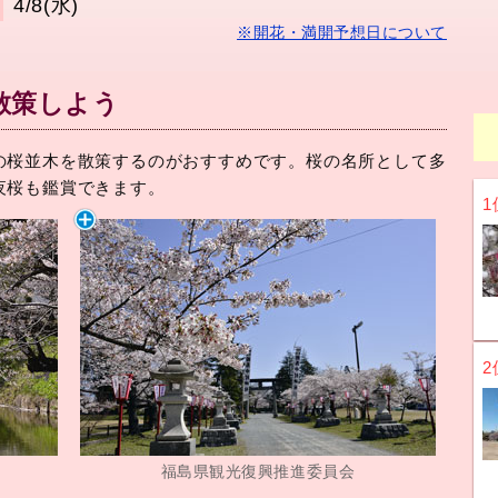
4/8(水)
※開花・満開予想日について
散策しよう
の桜並木を散策するのがおすすめです。桜の名所として多
夜桜も鑑賞できます。
1
2
福島県観光復興推進委員会