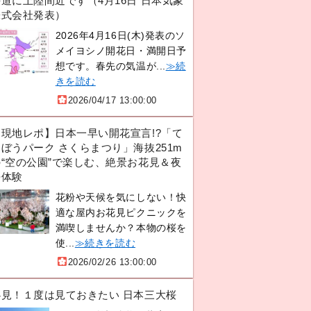
道に上陸間近です（4月16日 日本気象
株式会社発表）
2026年4月16日(木)発表のソ
メイヨシノ開花日・満開日予
想です。春先の気温が...
≫続
きを読む
2026/04/17 13:00:00
【現地レポ】日本一早い開花宣言!?「て
ぼうパーク さくらまつり」海抜251m
の“空の公園”で楽しむ、絶景お花見＆夜
桜体験
花粉や天候を気にしない！快
適な屋内お花見ピクニックを
満喫しませんか？本物の桜を
使...
≫続きを読む
2026/02/26 13:00:00
必見！１度は見ておきたい 日本三大桜