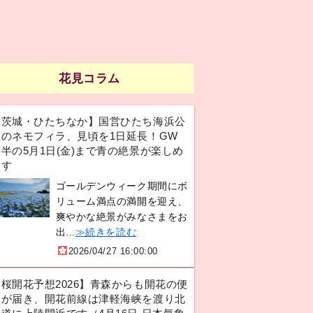
花見コラム
【茨城・ひたちなか】国営ひたち海浜公
園のネモフィラ、見頃を1日延長！GW
半の5月1日(金)まで青の絶景が楽しめ
ます
ゴールデンウィーク期間にボ
リューム満点の満開を迎え、
爽やかな絶景がみなさまをお
出...
≫続きを読む
2026/04/27 16:00:00
【桜開花予想2026】青森からも開花の便
りが届き、開花前線は津軽海峡を渡り北