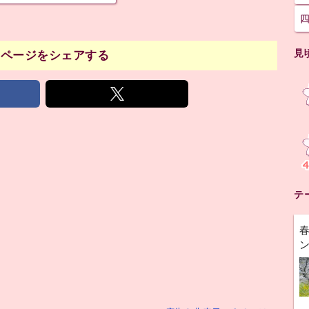
見
のページをシェアする
テ