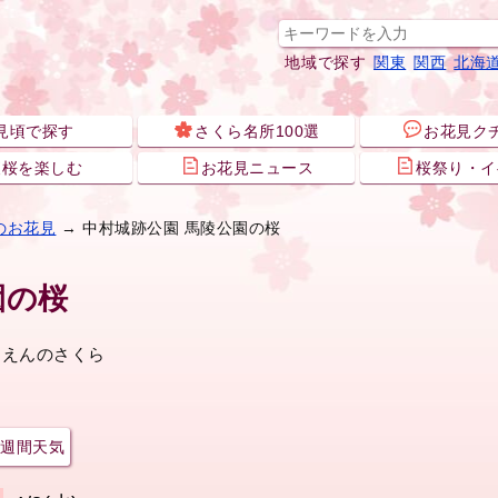
地域で探す
関東
関西
北海
見頃で探す
さくら名所100選
お花見ク
夜桜を楽しむ
お花見ニュース
桜祭り・イ
のお花見
→ 中村城跡公園 馬陵公園の桜
園の桜
うえんのさくら
週間天気