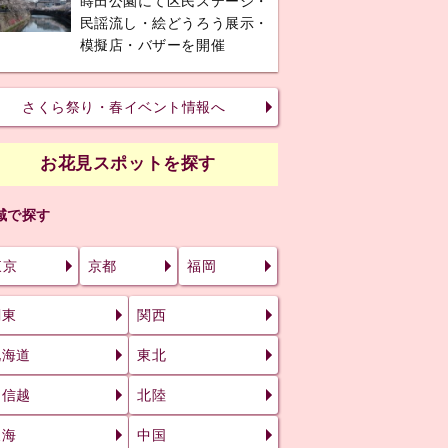
蒔田公園にて区民ステージ・
民謡流し・絵どうろう展示・
模擬店・バザーを開催
さくら祭り・春イベント情報へ
お花見スポットを探す
域で探す
東京
京都
福岡
関東
関西
北海道
東北
甲信越
北陸
東海
中国