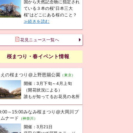
国から天然記念物に指定され
ている３本の桜”日本三大
桜”はどこにある桜のこと？
≫続きを読む
花見ニュース一覧へ
桜まつり・春イベント情報
うえの桜まつり@上野恩賜公園
（東京）
開催：3月下旬～4月上旬
（開花状況による）
誰もが知ってるお花見の名所
0:00～15:00みなみ桜まつり@大岡川プ
ロムナード
（神奈川）
開催：3月21日