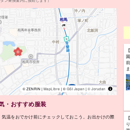
ルダン乗換案内に接続します）
前
© ZENRIN |
MapLibre
| ©
GSI Japan
|
© Jorudan
天気・おすすめ服装
、気温をおでかけ前にチェックしておこう。お出かけの際
。