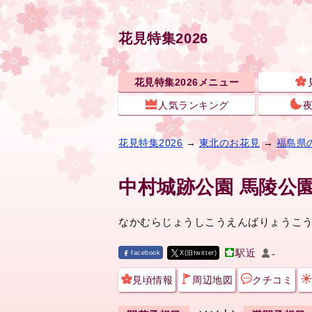
花見特集2026
花見特集2026メニュー
人気ランキング
花見特集2026
→
東北のお花見
→
福島県
中村城跡公園 馬陵公
なかむらじょうしこうえんばりょうこ
駅近
-
facebook
X(旧twitter)
見頃情報
周辺地図
クチコミ