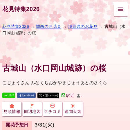
花見特集2026
花見特集2026
→
関西のお花見
→
滋賀県のお花見
→ 古城山（水
口岡山城跡）の桜
古城山（水口岡山城跡）の桜
こじょうさん みなくちおかやまじょうあとのさくら
駅近
-
LINE
facebook
X(旧twitter)
見頃情報
周辺地図
クチコミ
週間天気
3/31(火)
開花予想日