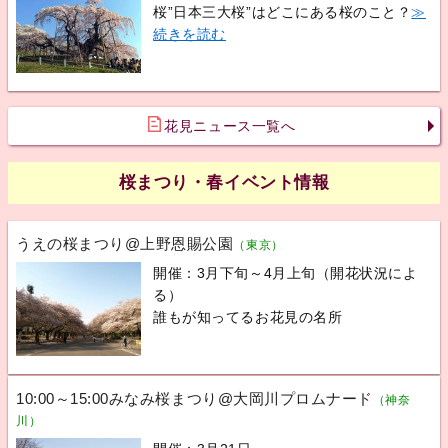
桜”日本三大桜”はどこにある桜のこと？
≫
続きを読む
花見ニュース一覧へ
桜まつり・春イベント情報
うえの桜まつり@上野恩賜公園
（東京）
開催：3月下旬～4月上旬（開花状況によ
る）
誰もが知ってるお花見の名所
10:00～15:00みなみ桜まつり@大岡川プロムナード
（神奈
川）