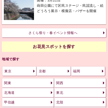
開催：3月21日
蒔田公園にて区民ステージ・民謡流し・絵
どうろう展示・模擬店・バザーを開催
さくら祭り・春イベント情報へ
お花見スポットを探す
地域で探す
東京
京都
福岡
関東
関西
北海道
東北
甲信越
北陸