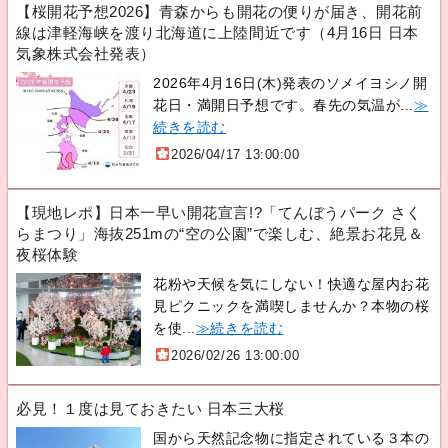
【桜開花予想2026】青森からも開花の便りが届き、開花前
線は津軽海峡を渡り北海道に上陸間近です（4月16日 日本
気象株式会社発表）
2026年4月16日(木)発表のソメイヨシノ開
花日・満開日予想です。春先の気温が...
≫
続きを読む
2026/04/17 13:00:00
【現地レポ】日本一早い開花宣言!?「てんぼうパーク さく
らまつり」海抜251mの“空の公園”で楽しむ、絶景お花見＆
夜桜体験
花粉や天候を気にしない！快適な屋内お花
見ピクニックを満喫しませんか？本物の桜
を使...
≫続きを読む
2026/02/26 13:00:00
必見！１度は見ておきたい 日本三大桜
国から天然記念物に指定されている３本の