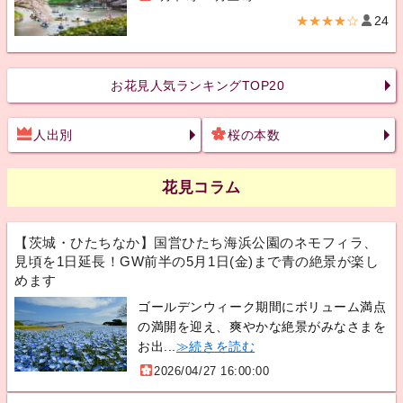
★★★★☆
24
お花見人気ランキングTOP20
人出別
桜の本数
花見コラム
【茨城・ひたちなか】国営ひたち海浜公園のネモフィラ、
見頃を1日延長！GW前半の5月1日(金)まで青の絶景が楽し
めます
ゴールデンウィーク期間にボリューム満点
の満開を迎え、爽やかな絶景がみなさまを
お出...
≫続きを読む
2026/04/27 16:00:00