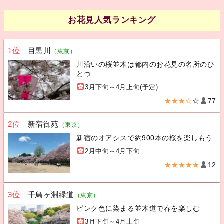
お花見人気ランキング
1位
目黒川
（東京）
川沿いの桜並木は都内のお花見の名所のひ
とつ
3月下旬～4月上旬(予定)
★★★☆
☆
77
2位
新宿御苑
（東京）
新宿のオアシスで約900本の桜を楽しもう
2月中旬～4月下旬
★★★★★
12
3位
千鳥ヶ淵緑道
（東京）
ピンク色に染まる並木道で春を楽しむ
3月下旬～4月上旬