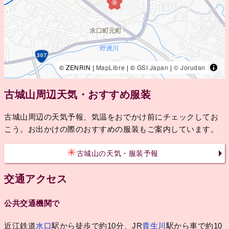
© ZENRIN |
MapLibre
| ©
GSI Japan
|
© Jorudan
古城山周辺天気・おすすめ服装
古城山周辺の天気予報、気温をおでかけ前にチェックしてお
こう。お出かけの際のおすすめの服装もご案内しています。
古城山の天気・服装予報
交通アクセス
公共交通機関で
近江鉄道
水口
駅から徒歩で約10分、JR
貴生川
駅から車で約10