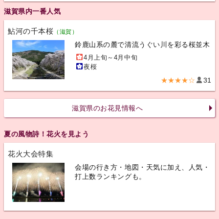
滋賀県内一番人気
鮎河の千本桜
（滋賀）
鈴鹿山系の麓で清流うぐい川を彩る桜並木
4月上旬～4月中旬
夜桜
★★★★☆
31
滋賀県のお花見情報へ
夏の風物詩！花火を見よう
花火大会特集
会場の行き方・地図・天気に加え、人気・
打上数ランキングも。