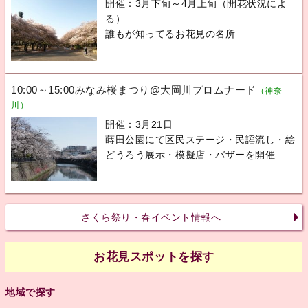
開催：3月下旬～4月上旬（開花状況によ
る）
誰もが知ってるお花見の名所
10:00～15:00みなみ桜まつり@大岡川プロムナード
（神奈
川）
開催：3月21日
蒔田公園にて区民ステージ・民謡流し・絵
どうろう展示・模擬店・バザーを開催
さくら祭り・春イベント情報へ
お花見スポットを探す
地域で探す