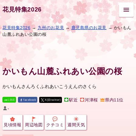
花見特集2026
花見特集2026
→
九州のお花見
→
鹿児島県のお花見
→ かいもん
山麓ふれあい公園の桜
かいもん山麓ふれあい公園の桜
かいもんさんろくふれあいこうえんのさくら
駅近
河津桜
県内11位
LINE
facebook
X(旧twitter)
-
見頃情報
周辺地図
クチコミ
週間天気