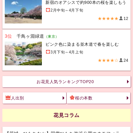
新宿のオアシスで約900本の桜を楽しもう
2月中旬～4月下旬
★★★★★
12
3位
千鳥ヶ淵緑道
（東京）
ピンク色に染まる並木道で春を楽しむ
3月下旬～4月上旬
★★★★☆
24
お花見人気ランキングTOP20
人出別
桜の本数
花見コラム