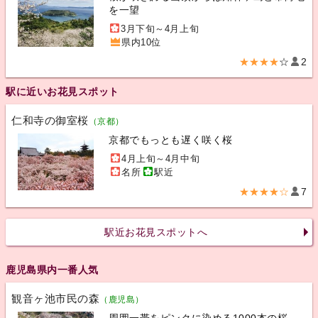
を一望
3月下旬～4月上旬
県内10位
★★★★
☆
2
駅に近いお花見スポット
仁和寺の御室桜
（京都）
京都でもっとも遅く咲く桜
4月上旬～4月中旬
名所
駅近
★★★★☆
7
駅近お花見スポットへ
鹿児島県内一番人気
観音ヶ池市民の森
（鹿児島）
周囲一帯をピンクに染める1000本の桜