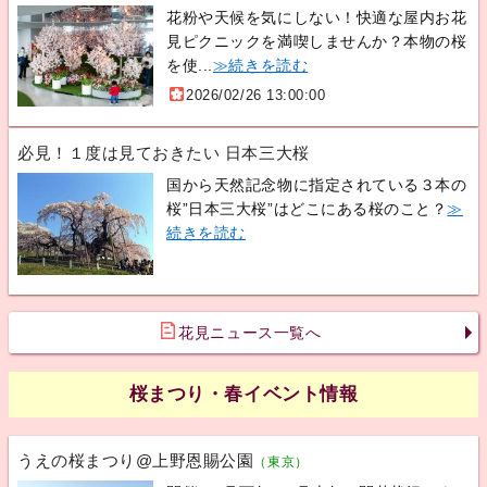
花粉や天候を気にしない！快適な屋内お花
見ピクニックを満喫しませんか？本物の桜
を使...
≫続きを読む
2026/02/26 13:00:00
必見！１度は見ておきたい 日本三大桜
国から天然記念物に指定されている３本の
桜”日本三大桜”はどこにある桜のこと？
≫
続きを読む
花見ニュース一覧へ
桜まつり・春イベント情報
うえの桜まつり@上野恩賜公園
（東京）