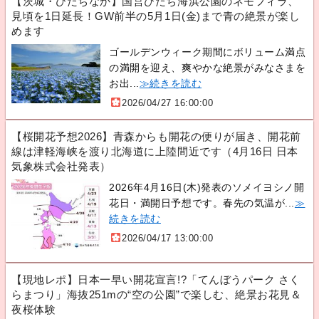
【茨城・ひたちなか】国営ひたち海浜公園のネモフィラ、
見頃を1日延長！GW前半の5月1日(金)まで青の絶景が楽し
めます
ゴールデンウィーク期間にボリューム満点
の満開を迎え、爽やかな絶景がみなさまを
お出...
≫続きを読む
2026/04/27 16:00:00
【桜開花予想2026】青森からも開花の便りが届き、開花前
線は津軽海峡を渡り北海道に上陸間近です（4月16日 日本
気象株式会社発表）
2026年4月16日(木)発表のソメイヨシノ開
花日・満開日予想です。春先の気温が...
≫
続きを読む
2026/04/17 13:00:00
【現地レポ】日本一早い開花宣言!?「てんぼうパーク さく
らまつり」海抜251mの“空の公園”で楽しむ、絶景お花見＆
夜桜体験