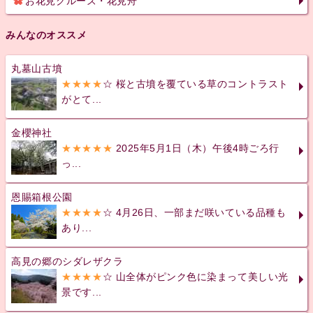
お花見クルーズ・花見舟
みんなのオススメ
丸墓山古墳
★★★★
☆ 桜と古墳を覆ている草のコントラスト
がとて...
金櫻神社
★★★★★
2025年5月1日（木）午後4時ごろ行
っ...
恩賜箱根公園
★★★★
☆ 4月26日、一部まだ咲いている品種も
あり...
高見の郷のシダレザクラ
★★★★
☆ 山全体がピンク色に染まって美しい光
景です...