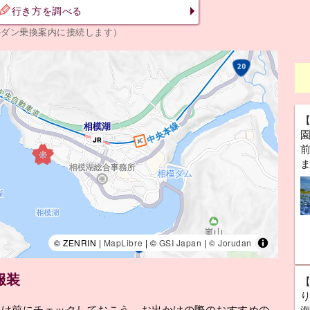
行き方を調べる
ルダン乗換案内に接続します）
前
© ZENRIN |
MapLibre
| ©
GSI Japan
|
© Jorudan
服装
かけ前にチェックしておこう。お出かけの際のおすすめの