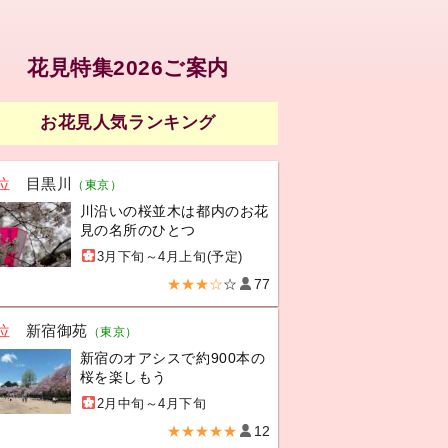
花見特集2026ご案内
お花見人気ランキング
位
目黒川
（東京）
川沿いの桜並木は都内のお花
見の名所のひとつ
3月下旬～4月上旬(予定)
★★★☆
☆
77
位
新宿御苑
（東京）
新宿のオアシスで約900本の
桜を楽しもう
2月中旬～4月下旬
★★★★★
12