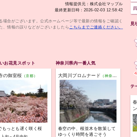
情報提供元：株式会社マップル
最終更新日時：2026-02-03 12:58:42
じる場合がございます。公式ホームページ等で最新の情報をご確認く
見
た、情報の誤りなどがございましたら
こちらまでご連絡ください。
いお花見スポット
神奈川県内一番人気
寺の御室桜
大岡川プロムナード
（京都）
（神奈川）
テ
でもっとも遅く咲く桜
春空の中、桜並木を散策して
ゆっくり時間を過ごそう
月上旬～4月中旬