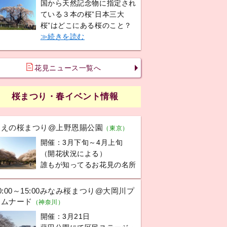
国から天然記念物に指定され
ている３本の桜”日本三大
桜”はどこにある桜のこと？
≫続きを読む
花見ニュース一覧へ
桜まつり・春イベント情報
うえの桜まつり@上野恩賜公園
（東京）
開催：3月下旬～4月上旬
（開花状況による）
誰もが知ってるお花見の名所
0:00～15:00みなみ桜まつり@大岡川プ
ロムナード
（神奈川）
開催：3月21日