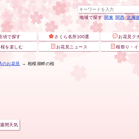
地域で探す
関東
関西
北海
見頃で探す
さくら名所100選
お花見ク
夜桜を楽しむ
お花見ニュース
桜祭り・イ
県のお花見
→ 相模湖畔の桜
週間天気