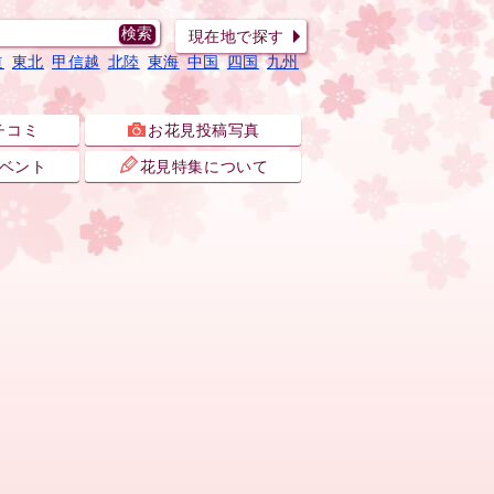
現在地で探す
道
東北
甲信越
北陸
東海
中国
四国
九州
チコミ
お花見投稿写真
ベント
花見特集について