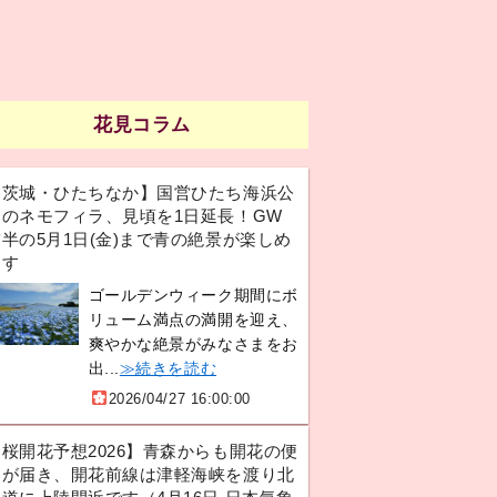
花見コラム
【茨城・ひたちなか】国営ひたち海浜公
園のネモフィラ、見頃を1日延長！GW
半の5月1日(金)まで青の絶景が楽しめ
ます
ゴールデンウィーク期間にボ
リューム満点の満開を迎え、
爽やかな絶景がみなさまをお
出...
≫続きを読む
2026/04/27 16:00:00
【桜開花予想2026】青森からも開花の便
りが届き、開花前線は津軽海峡を渡り北