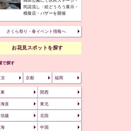
蒔田公園にて区民ステージ・
民謡流し・絵どうろう展示・
模擬店・バザーを開催
さくら祭り・春イベント情報へ
お花見スポットを探す
域で探す
東京
京都
福岡
関東
関西
北海道
東北
甲信越
北陸
東海
中国