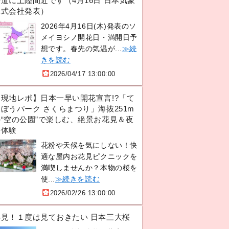
道に上陸間近です（4月16日 日本気象
株式会社発表）
2026年4月16日(木)発表のソ
メイヨシノ開花日・満開日予
想です。春先の気温が...
≫続
きを読む
2026/04/17 13:00:00
【現地レポ】日本一早い開花宣言!?「て
ぼうパーク さくらまつり」海抜251m
の“空の公園”で楽しむ、絶景お花見＆夜
桜体験
花粉や天候を気にしない！快
適な屋内お花見ピクニックを
満喫しませんか？本物の桜を
使...
≫続きを読む
2026/02/26 13:00:00
必見！１度は見ておきたい 日本三大桜