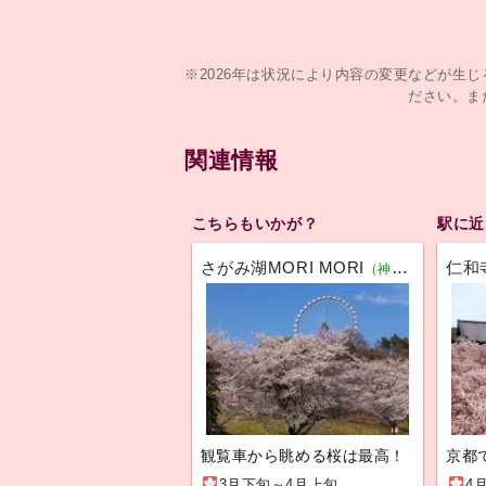
※2026年は状況により内容の変更などが生
ださい。ま
関連情報
こちらもいかが？
駅に近
さがみ湖MORI MORI
仁和
（神奈川）
観覧車から眺める桜は最高！
京都
3月下旬～4月上旬
4