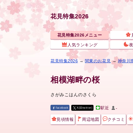
花見特集2026
花見特集2026メニュー
人気ランキング
花見特集2026
→
関東のお花見
→
神奈川
相模湖畔の桜
さがみこはんのさくら
駅近
-
facebook
X(旧twitter)
見頃情報
周辺地図
クチコミ