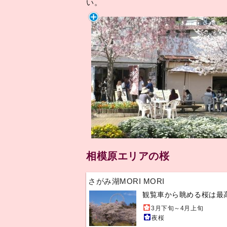
い。
相模原エリアの桜
さがみ湖MORI MORI
観覧車から眺める桜は最
3月下旬～4月上旬
夜桜