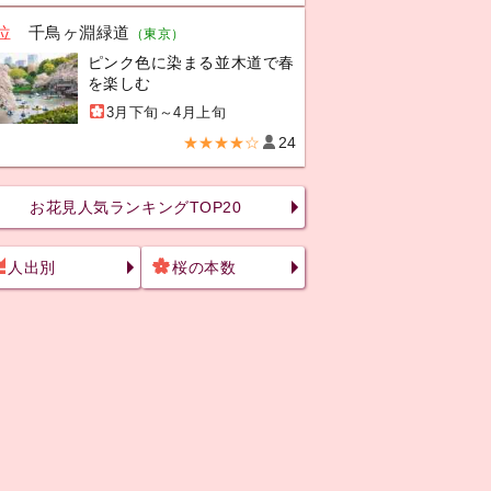
位
千鳥ヶ淵緑道
（東京）
ピンク色に染まる並木道で春
を楽しむ
3月下旬～4月上旬
★★★★☆
24
お花見人気ランキングTOP20
人出別
桜の本数