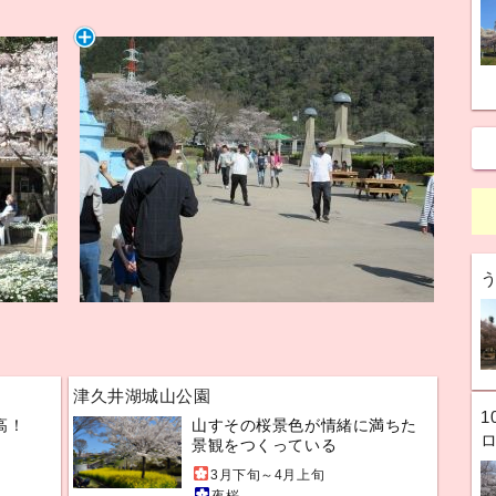
津久井湖城山公園
1
高！
山すその桜景色が情緒に満ちた
景観をつくっている
3月下旬～4月上旬
夜桜