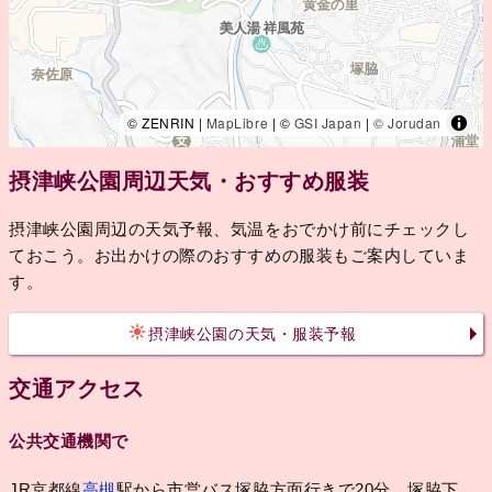
© ZENRIN |
MapLibre
| ©
GSI Japan
|
© Jorudan
摂津峡公園周辺天気・おすすめ服装
摂津峡公園周辺の天気予報、気温をおでかけ前にチェックし
ておこう。お出かけの際のおすすめの服装もご案内していま
す。
摂津峡公園の天気・服装予報
交通アクセス
公共交通機関で
JR京都線
高槻
駅から市営バス塚脇方面行きで20分、塚脇下