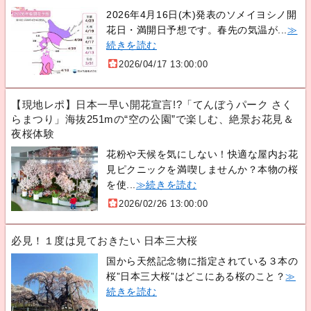
2026年4月16日(木)発表のソメイヨシノ開
花日・満開日予想です。春先の気温が...
≫
続きを読む
2026/04/17 13:00:00
【現地レポ】日本一早い開花宣言!?「てんぼうパーク さく
らまつり」海抜251mの“空の公園”で楽しむ、絶景お花見＆
夜桜体験
花粉や天候を気にしない！快適な屋内お花
見ピクニックを満喫しませんか？本物の桜
を使...
≫続きを読む
2026/02/26 13:00:00
必見！１度は見ておきたい 日本三大桜
国から天然記念物に指定されている３本の
桜”日本三大桜”はどこにある桜のこと？
≫
続きを読む