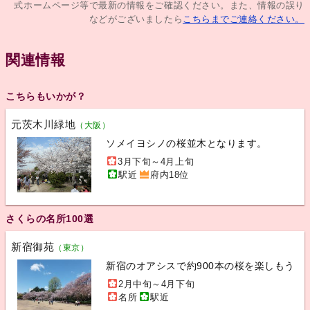
式ホームページ等で最新の情報をご確認ください。また、情報の誤り
などがございましたら
こちらまでご連絡ください。
関連情報
こちらもいかが？
元茨木川緑地
（大阪）
ソメイヨシノの桜並木となります。
3月下旬～4月上旬
駅近
府内18位
さくらの名所100選
新宿御苑
（東京）
新宿のオアシスで約900本の桜を楽しもう
2月中旬～4月下旬
名所
駅近