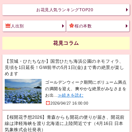
お花見人気ランキングTOP20
人出別
桜の本数
花見コラム
【茨城・ひたちなか】国営ひたち海浜公園のネモフィラ、
見頃を1日延長！GW前半の5月1日(金)まで青の絶景が楽し
めます
ゴールデンウィーク期間にボリューム満点
の満開を迎え、爽やかな絶景がみなさまを
お出...
≫続きを読む
2026/04/27 16:00:00
【桜開花予想2026】青森からも開花の便りが届き、開花前
線は津軽海峡を渡り北海道に上陸間近です（4月16日 日本
気象株式会社発表）