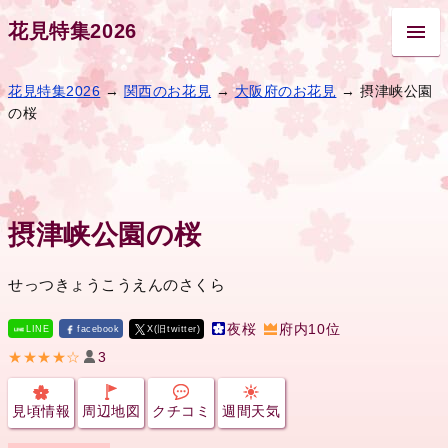
花見特集2026
花見特集2026
→
関西のお花見
→
大阪府のお花見
→ 摂津峡公園
の桜
摂津峡公園の桜
せっつきょうこうえんのさくら
夜桜
府内10位
LINE
facebook
X(旧twitter)
★★★★☆
3
見頃情報
周辺地図
クチコミ
週間天気