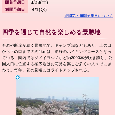
3/28(土)
開花予想日
4/1(水)
満開予想日
※開花・満開予想日について
四季を通じて自然を楽しめる景勝地
奇岩や断崖が続く景勝地で、キャンプ場などもあり、上の口
から下の口までの約4kmは、絶好のハイキングコースとなっ
ている。園内ではソメイヨシノなど約3000本が咲き誇り、公
園入口に位置する桜広場はお花見を楽しむ多くの人々でにぎ
わう。毎年、花の見頃にはライトアップされる。