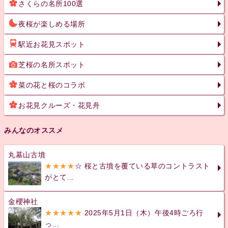
さくらの名所100選
夜桜が楽しめる場所
駅近お花見スポット
芝桜の名所スポット
菜の花と桜のコラボ
お花見クルーズ・花見舟
みんなのオススメ
丸墓山古墳
★★★★
☆ 桜と古墳を覆ている草のコントラスト
がとて...
金櫻神社
★★★★★
2025年5月1日（木）午後4時ごろ行
っ...