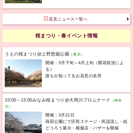
花見ニュース一覧へ
桜まつり・春イベント情報
うえの桜まつり@上野恩賜公園
（東京）
開催：3月下旬～4月上旬（開花状況によ
る）
誰もが知ってるお花見の名所
10:00～15:00みなみ桜まつり@大岡川プロムナード
（神奈
川）
開催：3月21日
蒔田公園にて区民ステージ・民謡流し・絵
どうろう展示・模擬店・バザーを開催