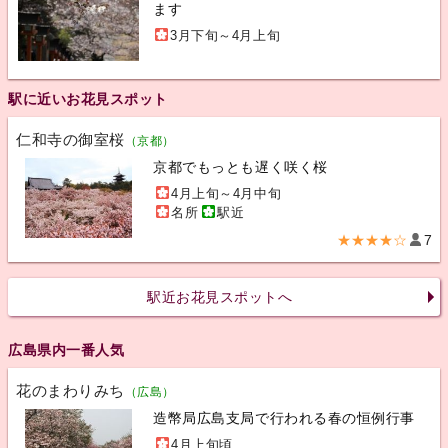
ます
3月下旬～4月上旬
駅に近いお花見スポット
仁和寺の御室桜
（京都）
京都でもっとも遅く咲く桜
4月上旬～4月中旬
名所
駅近
★★★★☆
7
駅近お花見スポットへ
広島県内一番人気
花のまわりみち
（広島）
造幣局広島支局で行われる春の恒例行事
4月上旬頃