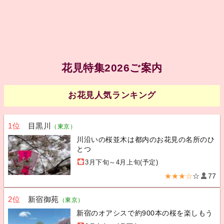
花見特集2026ご案内
お花見人気ランキング
1位
目黒川
（東京）
川沿いの桜並木は都内のお花見の名所のひ
とつ
3月下旬～4月上旬(予定)
★★★☆
☆
77
2位
新宿御苑
（東京）
新宿のオアシスで約900本の桜を楽しもう