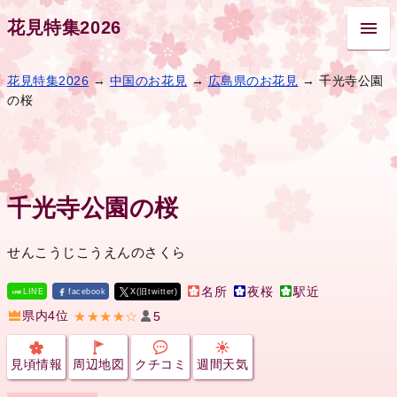
花見特集2026
花見特集2026
→
中国のお花見
→
広島県のお花見
→ 千光寺公園
の桜
千光寺公園の桜
せんこうじこうえんのさくら
名所
夜桜
駅近
LINE
facebook
X(旧twitter)
県内4位
★★★★☆
5
見頃情報
周辺地図
クチコミ
週間天気