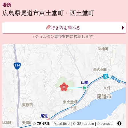
場所
広島県尾道市東土堂町・西土堂町
行き方を調べる
（ジョルダン乗換案内に接続します）
© ZENRIN |
MapLibre
| ©
GSI Japan
|
© Jorudan