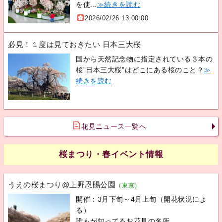
を使...
≫続きを読む
2026/02/26 13:00:00
必見！１度は見ておきたい 日本三大桜
国から天然記念物に指定されている３本の
桜”日本三大桜”はどこにある桜のこと？
≫
続きを読む
花見ニュース一覧へ
桜まつり・春イベント情報
うえの桜まつり@上野恩賜公園
（東京）
開催：3月下旬～4月上旬（開花状況によ
る）
誰もが知ってるお花見の名所