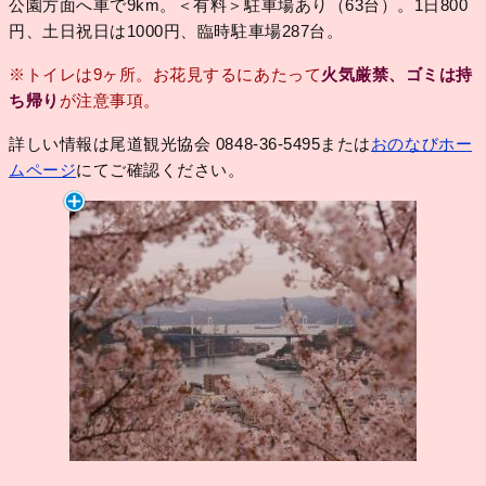
公園方面へ車で9km。＜有料＞駐車場あり（63台）。1日800
円、土日祝日は1000円、臨時駐車場287台。
※トイレは9ヶ所。お花見するにあたって
火気厳禁、ゴミは持
ち帰り
が注意事項。
詳しい情報は尾道観光協会 0848-36-5495または
おのなびホー
ムページ
にてご確認ください。