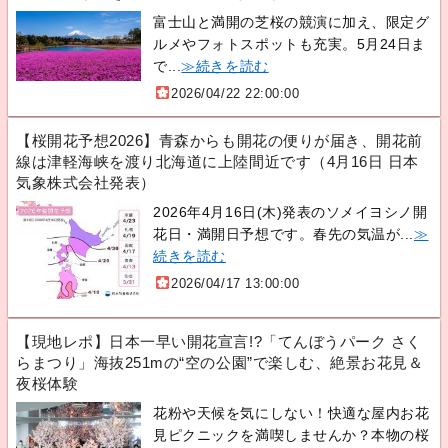
富士山と満開の芝桜の競演に加え、限定グ
ルメやフォトスポットも充実。5月24日ま
で...
≫続きを読む
2026/04/22 22:00:00
【桜開花予想2026】青森からも開花の便りが届き、開花前
線は津軽海峡を渡り北海道に上陸間近です（4月16日 日本
気象株式会社発表）
2026年4月16日(木)発表のソメイヨシノ開
花日・満開日予想です。春先の気温が...
≫
続きを読む
2026/04/17 13:00:00
【現地レポ】日本一早い開花宣言!?「てんぼうパーク さく
らまつり」海抜251mの“空の公園”で楽しむ、絶景お花見＆
夜桜体験
花粉や天候を気にしない！快適な屋内お花
見ピクニックを満喫しませんか？本物の桜