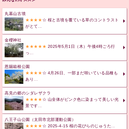
丸墓山古墳
★★★★
☆ 桜と古墳を覆ている草のコントラスト
がとて...
金櫻神社
★★★★★
2025年5月1日（木）午後4時ごろ行
っ...
恩賜箱根公園
★★★★
☆ 4月26日、一部まだ咲いている品種も
あり...
高見の郷のシダレザクラ
★★★★
☆ 山全体がピンク色に染まって美しい光
景です...
八王子山公園（太田市北部運動公園）
★★★★
☆ 2025-4-15 桜の花びらのじゅうた...