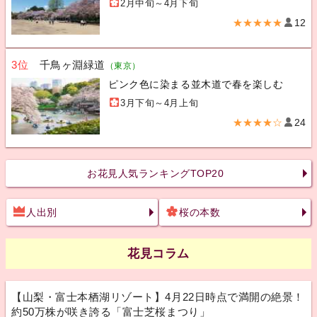
2月中旬～4月下旬
★★★★★
12
3位
千鳥ヶ淵緑道
（東京）
ピンク色に染まる並木道で春を楽しむ
3月下旬～4月上旬
★★★★☆
24
お花見人気ランキングTOP20
人出別
桜の本数
花見コラム
【山梨・富士本栖湖リゾート】4月22日時点で満開の絶景！
約50万株が咲き誇る「富士芝桜まつり」