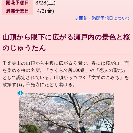
3/28(土)
開花予想日
4/3(金)
満開予想日
※開花・満開予想日について
山頂から眼下に広がる瀬戸内の景色と桜
のじゅうたん
千光寺山の山頂から中腹に広がる公園で、春には桜が山一面
を染める桜の名所。「さくら名所100選」や「恋人の聖地」
として認定されている。山頂からつづく「文学のこみち」を
散策すれば千光寺にたどり着ける。