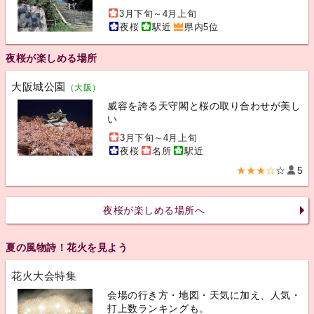
3月下旬～4月上旬
夜桜
駅近
県内5位
夜桜が楽しめる場所
大阪城公園
（大阪）
威容を誇る天守閣と桜の取り合わせが美し
い
3月下旬～4月上旬
夜桜
名所
駅近
★★★☆
☆
5
夜桜が楽しめる場所へ
夏の風物詩！花火を見よう
花火大会特集
会場の行き方・地図・天気に加え、人気・
打上数ランキングも。