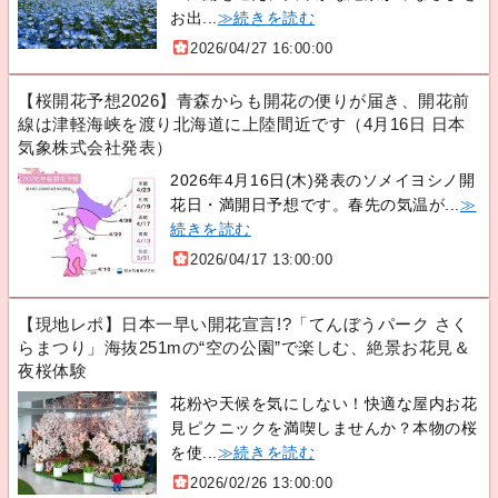
お出...
≫続きを読む
2026/04/27 16:00:00
【桜開花予想2026】青森からも開花の便りが届き、開花前
線は津軽海峡を渡り北海道に上陸間近です（4月16日 日本
気象株式会社発表）
2026年4月16日(木)発表のソメイヨシノ開
花日・満開日予想です。春先の気温が...
≫
続きを読む
2026/04/17 13:00:00
【現地レポ】日本一早い開花宣言!?「てんぼうパーク さく
らまつり」海抜251mの“空の公園”で楽しむ、絶景お花見＆
夜桜体験
花粉や天候を気にしない！快適な屋内お花
見ピクニックを満喫しませんか？本物の桜
を使...
≫続きを読む
2026/02/26 13:00:00