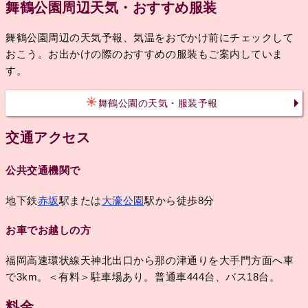
舞鶴公園周辺天気・おすすめ服装
舞鶴公園周辺の天気予報、気温をおでかけ前にチェックして
おこう。お出かけの際のおすすめの服装もご案内していま
す。
舞鶴公園の天気・服装予報
交通アクセス
公共交通機関で
地下鉄
赤坂
駅または
大濠公園
駅から徒歩8分
お車でお越しの方
福岡高速環状線天神北出口から那の津通りを大手門方面へ車
で3km。＜有料＞駐車場あり。普通車444台、バス18台。
料金