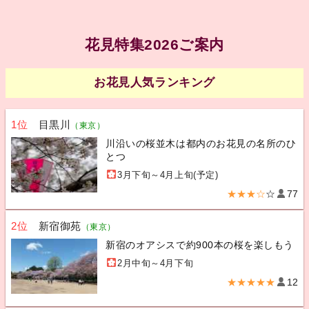
花見特集2026ご案内
お花見人気ランキング
1位
目黒川
（東京）
川沿いの桜並木は都内のお花見の名所のひ
とつ
3月下旬～4月上旬(予定)
★★★☆
☆
77
2位
新宿御苑
（東京）
新宿のオアシスで約900本の桜を楽しもう
2月中旬～4月下旬
★★★★★
12