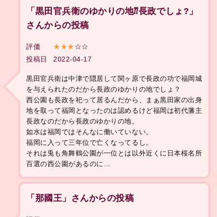
「黒田官兵衛のゆかりの地⁇長政でしょ?」
さんからの投稿
評価
★★★
☆☆
投稿日
2022-04-17
黒田官兵衛は中津で隠居して関ヶ原で長政の功で福岡城
を与えられたのだから長政のゆかりの地でしょ？
西公園も長政を祀って居るんだから、まぁ黒田家の出身
地を取って福岡となったのは認めるけど福岡は初代藩主
長政なのだから長政のゆかりの地。
如水は福岡ではそんなに働いていない。
福岡に入って三年位で亡くなってるし。
それは兎も角舞鶴公園が一位とは以外近くに日本桜名所
百選の西公園があるのに…
「那國王」さんからの投稿