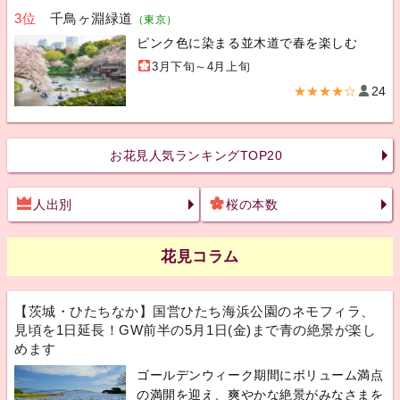
3位
千鳥ヶ淵緑道
（東京）
ピンク色に染まる並木道で春を楽しむ
3月下旬～4月上旬
★★★★☆
24
お花見人気ランキングTOP20
人出別
桜の本数
花見コラム
【茨城・ひたちなか】国営ひたち海浜公園のネモフィラ、
見頃を1日延長！GW前半の5月1日(金)まで青の絶景が楽し
めます
ゴールデンウィーク期間にボリューム満点
の満開を迎え、爽やかな絶景がみなさまを