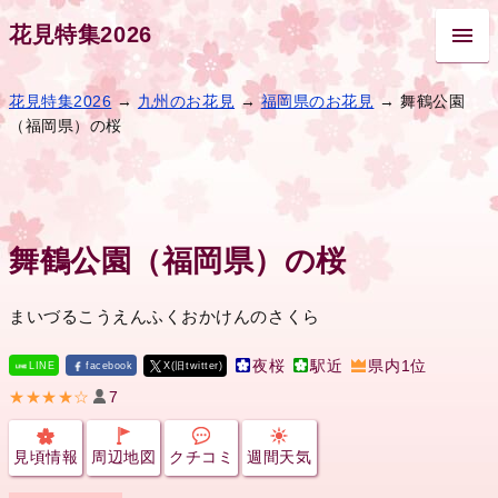
花見特集2026
花見特集2026
→
九州のお花見
→
福岡県のお花見
→ 舞鶴公園
（福岡県）の桜
舞鶴公園（福岡県）の桜
まいづるこうえんふくおかけんのさくら
夜桜
駅近
県内1位
LINE
facebook
X(旧twitter)
★★★★☆
7
見頃情報
周辺地図
クチコミ
週間天気