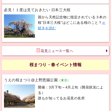
必見！１度は見ておきたい 日本三大桜
国から天然記念物に指定されている３本の
桜”日本三大桜”はどこにある桜のこと？
≫
続きを読む
花見ニュース一覧へ
桜まつり・春イベント情報
うえの桜まつり@上野恩賜公園
（東京）
開催：3月下旬～4月上旬（開花状況によ
る）
誰もが知ってるお花見の名所