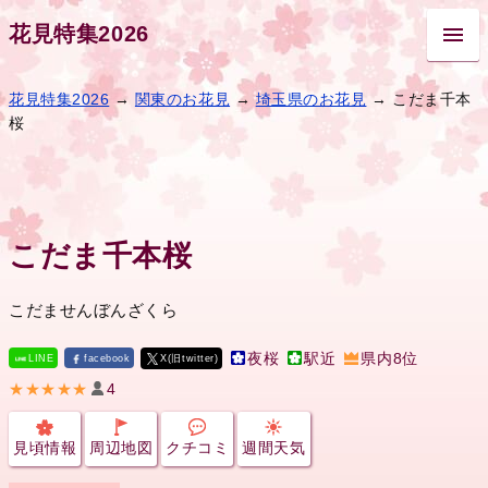
花見特集2026
花見特集2026
→
関東のお花見
→
埼玉県のお花見
→ こだま千本
桜
こだま千本桜
こだませんぼんざくら
夜桜
駅近
県内8位
LINE
facebook
X(旧twitter)
★★★★★
4
見頃情報
周辺地図
クチコミ
週間天気