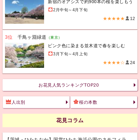
新宿のオアシスで約900本の桜を楽しもう
2月中旬～4月下旬
★★★★★
12
3位
千鳥ヶ淵緑道
（東京）
ピンク色に染まる並木道で春を楽しむ
3月下旬～4月上旬
★★★★☆
24
お花見人気ランキングTOP20
人出別
桜の本数
花見コラム
【茨城・ひたちなか】国営ひたち海浜公園のネモフィラ、