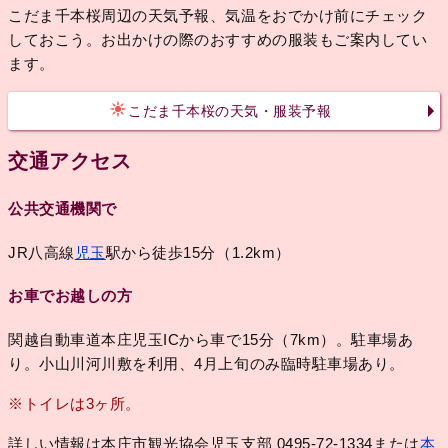
こだま千本桜周辺の天気予報、気温をおでかけ前にチェック
しておこう。お出かけの際のおすすめの服装もご案内してい
ます。
こだま千本桜の天気・服装予報
交通アクセス
公共交通機関で
JR八高線
児玉
駅から徒歩15分（1.2km）
お車でお越しの方
関越自動車道本庄児玉ICから車で15分（7km）。駐車場あ
り。小山川河川敷を利用、4月上旬のみ臨時駐車場あり。
※トイレは3ヶ所。
詳しい情報は本庄市観光協会児玉支部 0495-72-1334または
本