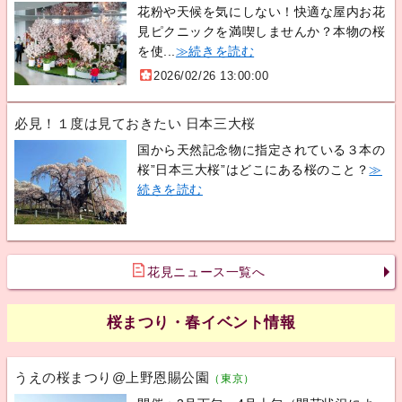
花粉や天候を気にしない！快適な屋内お花
見ピクニックを満喫しませんか？本物の桜
を使...
≫続きを読む
2026/02/26 13:00:00
必見！１度は見ておきたい 日本三大桜
国から天然記念物に指定されている３本の
桜”日本三大桜”はどこにある桜のこと？
≫
続きを読む
花見ニュース一覧へ
桜まつり・春イベント情報
うえの桜まつり@上野恩賜公園
（東京）