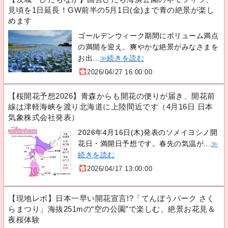
見頃を1日延長！GW前半の5月1日(金)まで青の絶景が楽し
めます
ゴールデンウィーク期間にボリューム満点
の満開を迎え、爽やかな絶景がみなさまを
お出...
≫続きを読む
2026/04/27 16:00:00
【桜開花予想2026】青森からも開花の便りが届き、開花前
線は津軽海峡を渡り北海道に上陸間近です（4月16日 日本
気象株式会社発表）
2026年4月16日(木)発表のソメイヨシノ開
花日・満開日予想です。春先の気温が...
≫
続きを読む
2026/04/17 13:00:00
【現地レポ】日本一早い開花宣言!?「てんぼうパーク さく
らまつり」海抜251mの“空の公園”で楽しむ、絶景お花見＆
夜桜体験