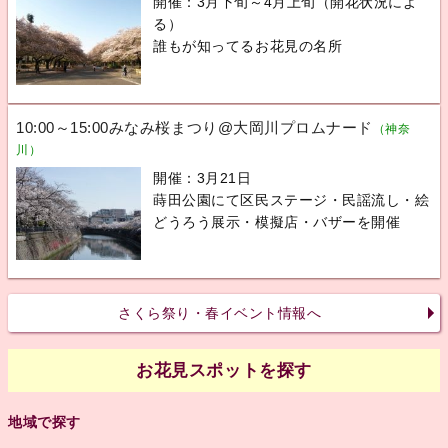
開催：3月下旬～4月上旬（開花状況によ
る）
誰もが知ってるお花見の名所
10:00～15:00みなみ桜まつり@大岡川プロムナード
（神奈
川）
開催：3月21日
蒔田公園にて区民ステージ・民謡流し・絵
どうろう展示・模擬店・バザーを開催
さくら祭り・春イベント情報へ
お花見スポットを探す
地域で探す