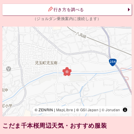
行き方を調べる
（ジョルダン乗換案内に接続します）
© ZENRIN |
MapLibre
| ©
GSI Japan
|
© Jorudan
こだま千本桜周辺天気・おすすめ服装