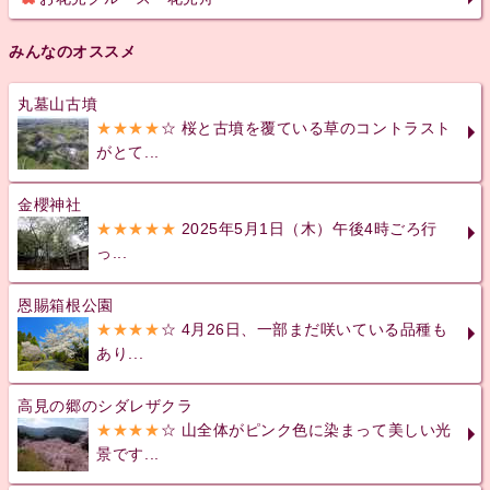
みんなのオススメ
丸墓山古墳
★★★★
☆ 桜と古墳を覆ている草のコントラスト
がとて...
金櫻神社
★★★★★
2025年5月1日（木）午後4時ごろ行
っ...
恩賜箱根公園
★★★★
☆ 4月26日、一部まだ咲いている品種も
あり...
高見の郷のシダレザクラ
★★★★
☆ 山全体がピンク色に染まって美しい光
景です...