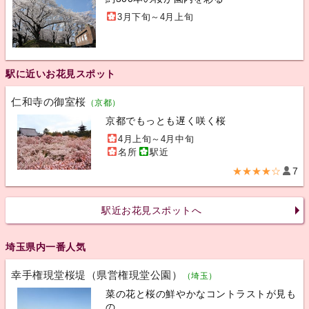
3月下旬～4月上旬
駅に近いお花見スポット
仁和寺の御室桜
（京都）
京都でもっとも遅く咲く桜
4月上旬～4月中旬
名所
駅近
★★★★☆
7
駅近お花見スポットへ
埼玉県内一番人気
幸手権現堂桜堤（県営権現堂公園）
（埼玉）
菜の花と桜の鮮やかなコントラストが見も
の