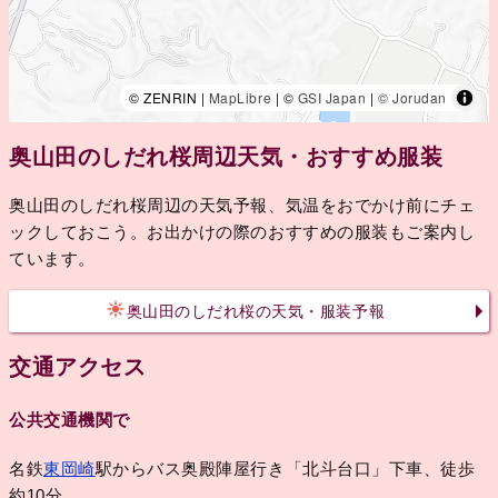
© ZENRIN |
MapLibre
| ©
GSI Japan
|
© Jorudan
奥山田のしだれ桜周辺天気・おすすめ服装
奥山田のしだれ桜周辺の天気予報、気温をおでかけ前にチェ
ックしておこう。お出かけの際のおすすめの服装もご案内し
ています。
奥山田のしだれ桜の天気・服装予報
交通アクセス
公共交通機関で
名鉄
東岡崎
駅からバス奥殿陣屋行き「北斗台口」下車、徒歩
約10分