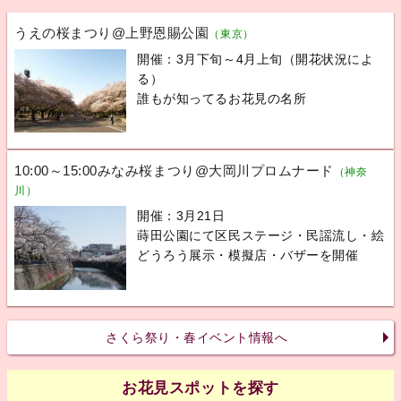
うえの桜まつり@上野恩賜公園
（東京）
開催：3月下旬～4月上旬（開花状況によ
る）
誰もが知ってるお花見の名所
10:00～15:00みなみ桜まつり@大岡川プロムナード
（神奈
川）
開催：3月21日
蒔田公園にて区民ステージ・民謡流し・絵
どうろう展示・模擬店・バザーを開催
さくら祭り・春イベント情報へ
お花見スポットを探す