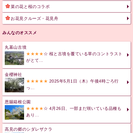
菜の花と桜のコラボ
お花見クルーズ・花見舟
みんなのオススメ
丸墓山古墳
★★★★
☆ 桜と古墳を覆ている草のコントラスト
がとて...
金櫻神社
★★★★★
2025年5月1日（木）午後4時ごろ行
っ...
恩賜箱根公園
★★★★
☆ 4月26日、一部まだ咲いている品種も
あり...
高見の郷のシダレザクラ