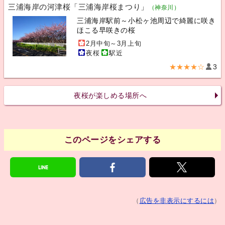
三浦海岸の河津桜「三浦海岸桜まつり」
（神奈川）
三浦海岸駅前～小松ヶ池周辺で綺麗に咲き
ほこる早咲きの桜
2月中旬～3月上旬
夜桜
駅近
★★★★☆
3
夜桜が楽しめる場所へ
このページをシェアする
（
広告を非表示にするには
）