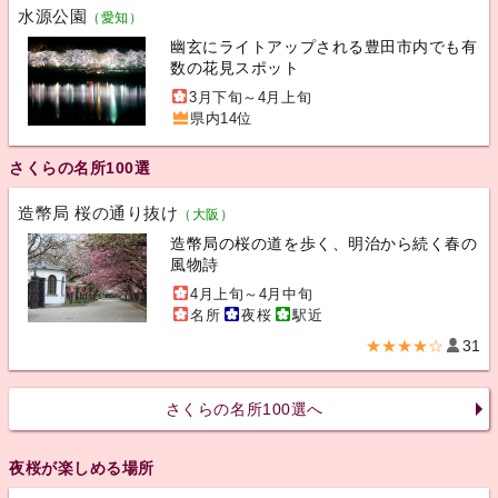
水源公園
（愛知）
幽玄にライトアップされる豊田市内でも有
数の花見スポット
3月下旬～4月上旬
県内14位
さくらの名所100選
造幣局 桜の通り抜け
（大阪）
造幣局の桜の道を歩く、明治から続く春の
風物詩
4月上旬～4月中旬
名所
夜桜
駅近
★★★★☆
31
さくらの名所100選へ
夜桜が楽しめる場所