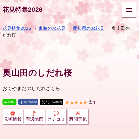
花見特集2026
花見特集2026
→
東海のお花見
→
愛知県のお花見
→ 奥山田のし
だれ桜
奥山田のしだれ桜
おくやまだのしだれざくら
★★★★★
1
LINE
facebook
X(旧twitter)
見頃情報
周辺地図
クチコミ
週間天気