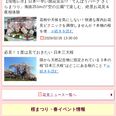
【現地レポ】日本一早い開花宣言!?「てんぼうパーク さく
らまつり」海抜251mの“空の公園”で楽しむ、絶景お花見＆
夜桜体験
花粉や天候を気にしない！快適な屋内お花
見ピクニックを満喫しませんか？本物の桜
を使...
≫続きを読む
2026/02/26 13:00:00
必見！１度は見ておきたい 日本三大桜
国から天然記念物に指定されている３本の
桜”日本三大桜”はどこにある桜のこと？
≫
続きを読む
花見ニュース一覧へ
桜まつり・春イベント情報