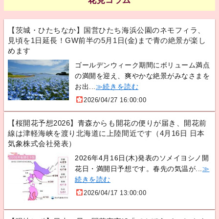
花見コラム
【茨城・ひたちなか】国営ひたち海浜公園のネモフィラ、
見頃を1日延長！GW前半の5月1日(金)まで青の絶景が楽し
めます
ゴールデンウィーク期間にボリューム満点
の満開を迎え、爽やかな絶景がみなさまを
お出...
≫続きを読む
2026/04/27 16:00:00
【桜開花予想2026】青森からも開花の便りが届き、開花前
線は津軽海峡を渡り北海道に上陸間近です（4月16日 日本
気象株式会社発表）
2026年4月16日(木)発表のソメイヨシノ開
花日・満開日予想です。春先の気温が...
≫
続きを読む
2026/04/17 13:00:00