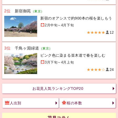
2位
新宿御苑
（東京）
新宿のオアシスで約900本の桜を楽しもう
2月中旬～4月下旬
★★★★★
12
3位
千鳥ヶ淵緑道
（東京）
ピンク色に染まる並木道で春を楽しむ
3月下旬～4月上旬
★★★★☆
24
お花見人気ランキングTOP20
人出別
桜の本数