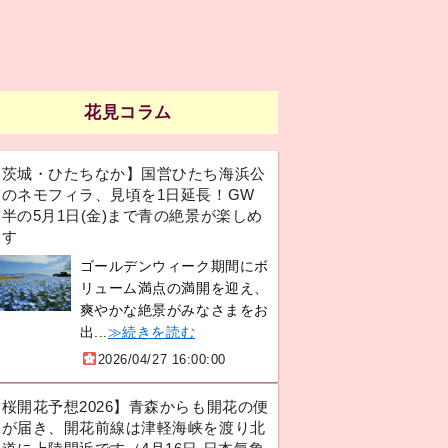
花見コラム
【茨城・ひたちなか】国営ひたち海浜公
園のネモフィラ、見頃を1日延長！GW
半の5月1日(金)まで青の絶景が楽しめ
ます
ゴールデンウィーク期間にボ
リューム満点の満開を迎え、
爽やかな絶景がみなさまをお
出...
≫続きを読む
2026/04/27 16:00:00
【桜開花予想2026】青森からも開花の便
りが届き、開花前線は津軽海峡を渡り北