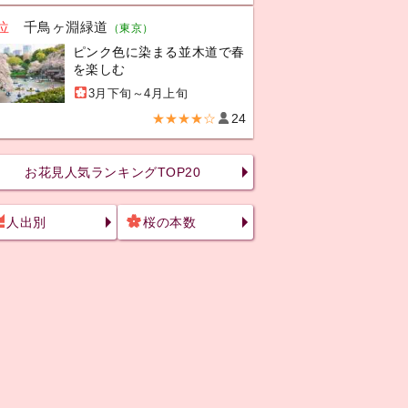
位
千鳥ヶ淵緑道
（東京）
ピンク色に染まる並木道で春
を楽しむ
3月下旬～4月上旬
★★★★☆
24
お花見人気ランキングTOP20
人出別
桜の本数