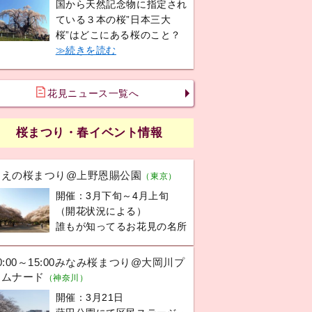
国から天然記念物に指定され
ている３本の桜”日本三大
桜”はどこにある桜のこと？
≫続きを読む
花見ニュース一覧へ
桜まつり・春イベント情報
うえの桜まつり@上野恩賜公園
（東京）
開催：3月下旬～4月上旬
（開花状況による）
誰もが知ってるお花見の名所
0:00～15:00みなみ桜まつり@大岡川プ
ロムナード
（神奈川）
開催：3月21日