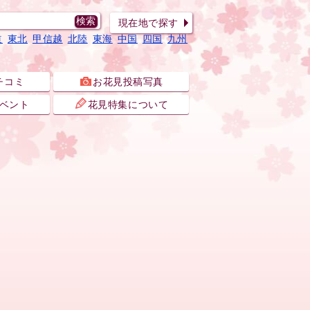
現在地で探す
道
東北
甲信越
北陸
東海
中国
四国
九州
チコミ
お花見投稿写真
ベント
花見特集について