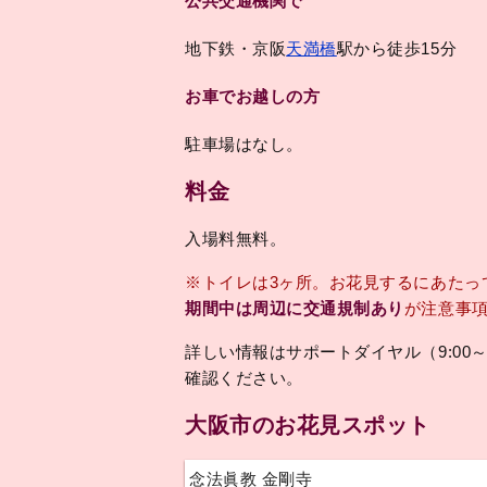
公共交通機関で
地下鉄・京阪
天満橋
駅から徒歩15分
お車でお越しの方
駐車場はなし。
料金
入場料無料。
※トイレは3ヶ所。お花見するにあたっ
期間中は周辺に交通規制あり
が注意事
詳しい情報はサポートダイヤル（9:00～20:0
確認ください。
大阪市のお花見スポット
念法眞教 金剛寺