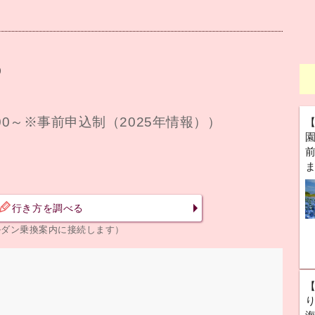
9
00～※事前申込制（2025年情報））
前
行き方を調べる
ルダン乗換案内に接続します）