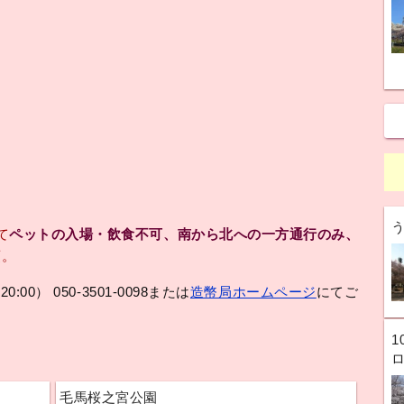
て
ペットの入場・飲食不可、南から北への一方通行のみ、
項。
0） 050-3501-0098または
造幣局ホームページ
にてご
1
毛馬桜之宮公園