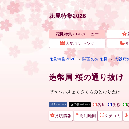
花見特集2026
花見特集2026メニュー
人気ランキング
花見特集2026
→
関西のお花見
→
大阪府
造幣局 桜の通り抜け
ぞうへいきょくさくらのとおりぬけ
名所
夜桜
facebook
X(旧twitter)
見頃情報
周辺地図
クチコミ