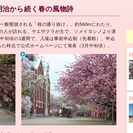
明治から続く春の風物詩
一般開放される「桜の通り抜け」。約560mにわたり、
大勢の人が訪れる。ヤエザクラが主で、ソメイヨシノより遅
～中旬頃の1週間で、入場は事前申込制（先着順）。申込
った時点で公式ホームページにて発表（3月中旬頃）。
1
2