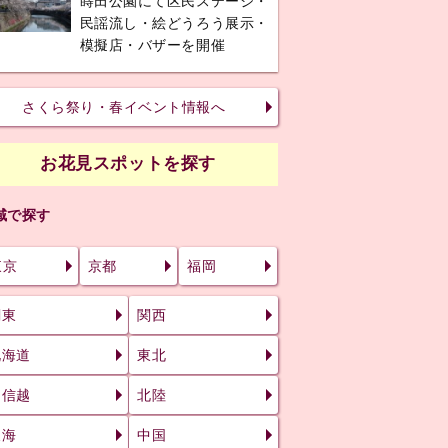
蒔田公園にて区民ステージ・
民謡流し・絵どうろう展示・
模擬店・バザーを開催
さくら祭り・春イベント情報へ
お花見スポットを探す
域で探す
東京
京都
福岡
関東
関西
北海道
東北
甲信越
北陸
東海
中国