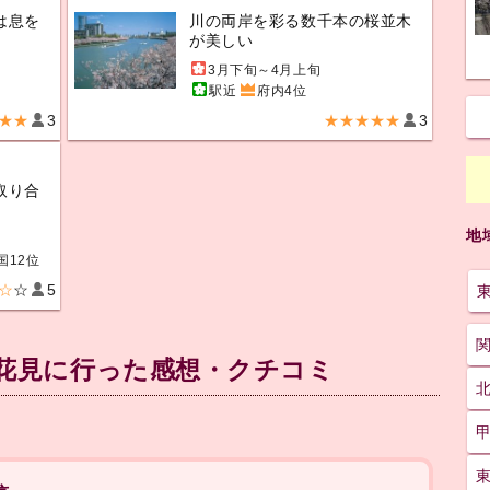
は息を
川の両岸を彩る数千本の桜並木
が美しい
3月下旬～4月上旬
駅近
府内4位
★★
3
★★★★★
3
取り合
地
国12位
☆
☆
5
お花見に行った感想・クチコミ