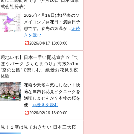
道に上陸間近です（4月16日 日本気象
株式会社発表）
2026年4月16日(木)発表のソ
メイヨシノ開花日・満開日予
想です。春先の気温が...
≫続
きを読む
2026/04/17 13:00:00
【現地レポ】日本一早い開花宣言!?「て
ぼうパーク さくらまつり」海抜251m
の“空の公園”で楽しむ、絶景お花見＆夜
桜体験
花粉や天候を気にしない！快
適な屋内お花見ピクニックを
満喫しませんか？本物の桜を
使...
≫続きを読む
2026/02/26 13:00:00
必見！１度は見ておきたい 日本三大桜