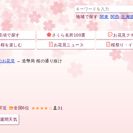
地域で探す
関東
関西
北海
見頃で探す
さくら名所100選
お花見ク
夜桜を楽しむ
お花見ニュース
桜祭り・イ
のお花見
→ 造幣局 桜の通り抜け
駅近
全国6位
★★★★☆
31
週間天気