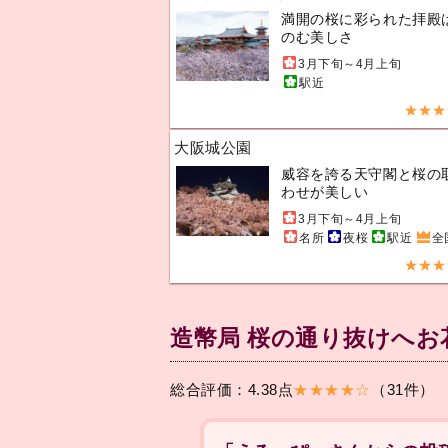
満開の桜に彩られた拝殿
のむ美しさ
3月下旬～4月上旬
駅近
★★★
大阪城公園
威容を誇る天守閣と桜の
わせが美しい
3月下旬～4月上旬
名所
夜桜
駅近
全
★★★
造幣局 桜の通り抜けへ
総合評価：4.38点
★★★★☆
（31件）