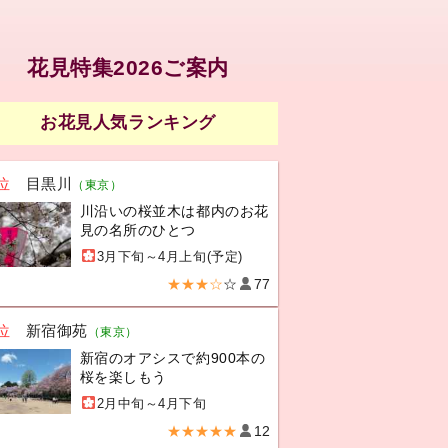
花見特集2026ご案内
お花見人気ランキング
位
目黒川
（東京）
川沿いの桜並木は都内のお花
見の名所のひとつ
3月下旬～4月上旬(予定)
★★★☆
☆
77
位
新宿御苑
（東京）
新宿のオアシスで約900本の
桜を楽しもう
2月中旬～4月下旬
★★★★★
12