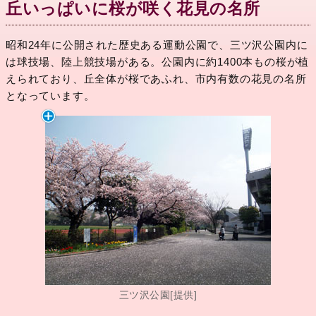
丘いっぱいに桜が咲く花見の名所
昭和24年に公開された歴史ある運動公園で、三ツ沢公園内に
は球技場、陸上競技場がある。公園内に約1400本もの桜が植
えられており、丘全体が桜であふれ、市内有数の花見の名所
となっています。
三ツ沢公園[提供]