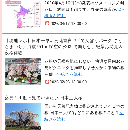
2026年4月16日(木)発表のソメイヨシノ開
花日・満開日予想です。春先の気温が...
≫
続きを読む
2026/04/17 13:00:00
【現地レポ】日本一早い開花宣言!?「てんぼうパーク さく
らまつり」海抜251mの“空の公園”で楽しむ、絶景お花見＆
夜桜体験
花粉や天候を気にしない！快適な屋内お花
見ピクニックを満喫しませんか？本物の桜
を使...
≫続きを読む
2026/02/26 13:00:00
必見！１度は見ておきたい 日本三大桜
国から天然記念物に指定されている３本の
桜”日本三大桜”はどこにある桜のこと？
≫
続きを読む