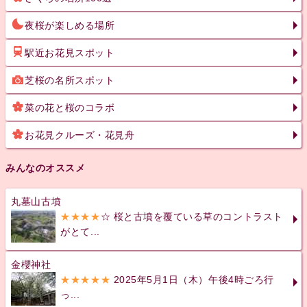
夜桜が楽しめる場所
駅近お花見スポット
芝桜の名所スポット
菜の花と桜のコラボ
お花見クルーズ・花見舟
みんなのオススメ
丸墓山古墳
★★★★
☆ 桜と古墳を覆ている草のコントラスト
がとて...
金櫻神社
★★★★★
2025年5月1日（木）午後4時ごろ行
っ...