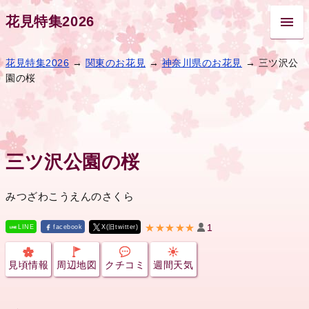
花見特集2026
花見特集2026
→
関東のお花見
→
神奈川県のお花見
→ 三ツ沢公
園の桜
三ツ沢公園の桜
みつざわこうえんのさくら
★★★★★
1
LINE
facebook
X(旧twitter)
見頃情報
周辺地図
クチコミ
週間天気