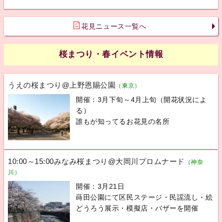
花見ニュース一覧へ
桜まつり・春イベント情報
うえの桜まつり@上野恩賜公園
（東京）
開催：3月下旬～4月上旬（開花状況によ
る）
誰もが知ってるお花見の名所
10:00～15:00みなみ桜まつり@大岡川プロムナード
（神奈
川）
開催：3月21日
蒔田公園にて区民ステージ・民謡流し・絵
どうろう展示・模擬店・バザーを開催