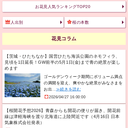
お花見人気ランキングTOP20
人出別
桜の本数
花見コラム
【茨城・ひたちなか】国営ひたち海浜公園のネモフィラ、
見頃を1日延長！GW前半の5月1日(金)まで青の絶景が楽し
めます
ゴールデンウィーク期間にボリューム満点
の満開を迎え、爽やかな絶景がみなさまを
お出...
≫続きを読む
2026/04/27 16:00:00
【桜開花予想2026】青森からも開花の便りが届き、開花前
線は津軽海峡を渡り北海道に上陸間近です（4月16日 日本
気象株式会社発表）