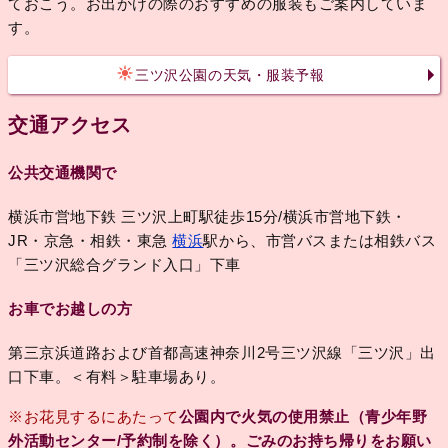
ておこう。お出かけの際のおすすめの服装もご案内していま
す。
三ツ沢公園の天気・服装予報
交通アクセス
公共交通機関で
横浜市営地下鉄 三ツ沢上町駅徒歩15分/横浜市営地下鉄・
JR・京急・相鉄・東急
横浜
駅から、市営バスまたは相鉄バス
「三ツ沢総合グランド入口」下車
お車でお越しの方
第三京浜道路および首都高速神奈川2号三ツ沢線「三ツ沢」出
口下車。＜有料＞駐車場あり。
※お花見するにあたって
公園内で火気の使用禁止（青少年野
外活動センター/予約制を除く）。ごみのお持ち帰りをお願い