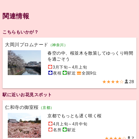
関連情報
こちらもいかが？
大岡川プロムナード
（神奈川）
春空の中、桜並木を散策してゆっくり時間
を過ごそう
3月下旬～4月上旬
夜桜
駅近
全国9位
★★★★☆
28
駅に近いお花見スポット
仁和寺の御室桜
（京都）
京都でもっとも遅く咲く桜
4月上旬～4月中旬
名所
駅近
★★★★☆
7