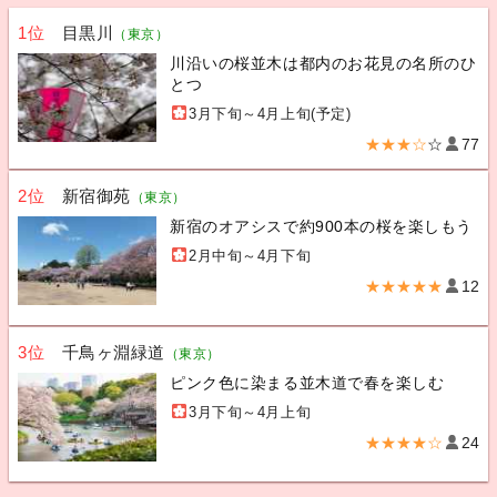
1位
目黒川
（東京）
川沿いの桜並木は都内のお花見の名所のひ
とつ
3月下旬～4月上旬(予定)
★★★☆
☆
77
2位
新宿御苑
（東京）
新宿のオアシスで約900本の桜を楽しもう
2月中旬～4月下旬
★★★★★
12
3位
千鳥ヶ淵緑道
（東京）
ピンク色に染まる並木道で春を楽しむ
3月下旬～4月上旬
★★★★☆
24