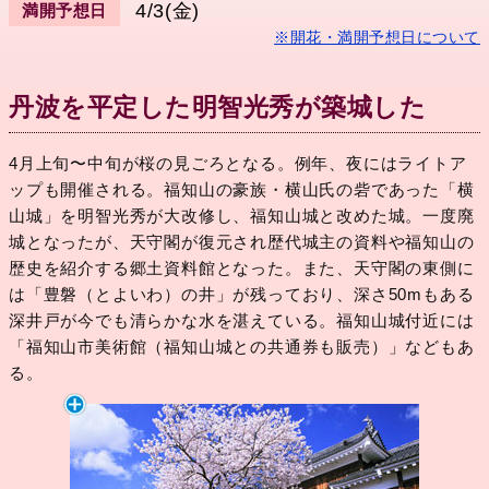
4/3(金)
満開予想日
※開花・満開予想日について
丹波を平定した明智光秀が築城した
4月上旬〜中旬が桜の見ごろとなる。例年、夜にはライトア
ップも開催される。福知山の豪族・横山氏の砦であった「横
山城」を明智光秀が大改修し、福知山城と改めた城。一度廃
城となったが、天守閣が復元され歴代城主の資料や福知山の
歴史を紹介する郷土資料館となった。また、天守閣の東側に
は「豊磐（とよいわ）の井」が残っており、深さ50mもある
深井戸が今でも清らかな水を湛えている。福知山城付近には
「福知山市美術館（福知山城との共通券も販売）」などもあ
る。