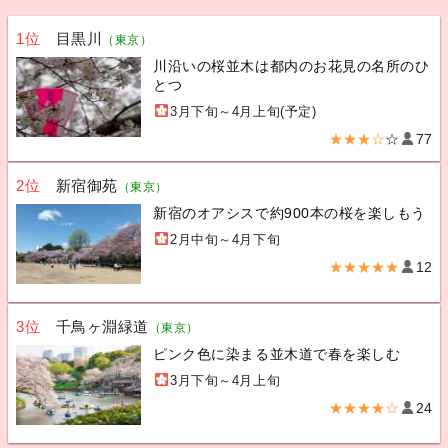
1位
目黒川
（東京）
川沿いの桜並木は都内のお花見の名所のひ
とつ
3月下旬～4月上旬(予定)
★★★☆
☆
77
2位
新宿御苑
（東京）
新宿のオアシスで約900本の桜を楽しもう
2月中旬～4月下旬
★★★★★
12
3位
千鳥ヶ淵緑道
（東京）
ピンク色に染まる並木道で春を楽しむ
3月下旬～4月上旬
★★★★☆
24