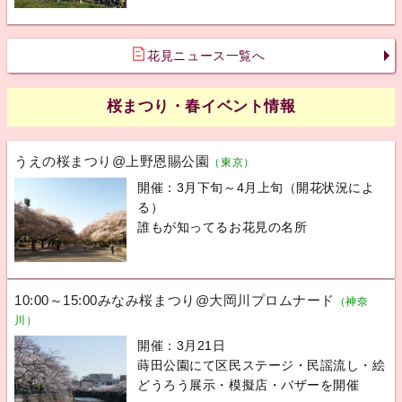
花見ニュース一覧へ
桜まつり・春イベント情報
うえの桜まつり@上野恩賜公園
（東京）
開催：3月下旬～4月上旬（開花状況によ
る）
誰もが知ってるお花見の名所
10:00～15:00みなみ桜まつり@大岡川プロムナード
（神奈
川）
開催：3月21日
蒔田公園にて区民ステージ・民謡流し・絵
どうろう展示・模擬店・バザーを開催