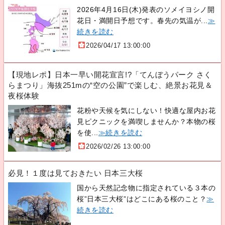
2026年4月16日(木)発表のソメイヨシノ開
花日・満開日予想です。春先の気温が...
≫
続きを読む
2026/04/17 13:00:00
【現地レポ】日本一早い開花宣言!?「てんぼうパーク さく
らまつり」海抜251mの“空の公園”で楽しむ、絶景お花見＆
夜桜体験
花粉や天候を気にしない！快適な屋内お花
見ピクニックを満喫しませんか？本物の桜
を使...
≫続きを読む
2026/02/26 13:00:00
必見！１度は見ておきたい 日本三大桜
国から天然記念物に指定されている３本の
桜”日本三大桜”はどこにある桜のこと？
≫
続きを読む