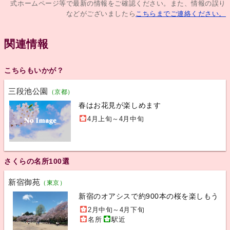
式ホームページ等で最新の情報をご確認ください。また、情報の誤り
などがございましたら
こちらまでご連絡ください。
関連情報
こちらもいかが？
三段池公園
（京都）
春はお花見が楽しめます
4月上旬～4月中旬
さくらの名所100選
新宿御苑
（東京）
新宿のオアシスで約900本の桜を楽しもう
2月中旬～4月下旬
名所
駅近