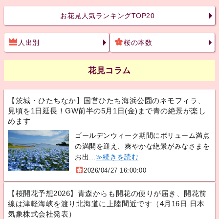
お花見人気ランキングTOP20
人出別
桜の本数
花見コラム
【茨城・ひたちなか】国営ひたち海浜公園のネモフィラ、
見頃を1日延長！GW前半の5月1日(金)まで青の絶景が楽し
めます
ゴールデンウィーク期間にボリューム満点
の満開を迎え、爽やかな絶景がみなさまを
お出...
≫続きを読む
2026/04/27 16:00:00
【桜開花予想2026】青森からも開花の便りが届き、開花前
線は津軽海峡を渡り北海道に上陸間近です（4月16日 日本
気象株式会社発表）