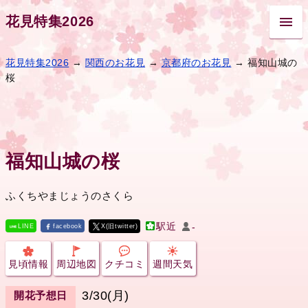
花見特集2026
花見特集2026
→
関西のお花見
→
京都府のお花見
→ 福知山城の
桜
福知山城の桜
ふくちやまじょうのさくら
駅近
-
LINE
facebook
X(旧twitter)
見頃情報
周辺地図
クチコミ
週間天気
3/30(月)
開花予想日