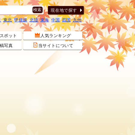
現在地で探す
道
東北
甲信越
北陸
東海
中国
四国
九州
スポット
人気ランキング
稿写真
当サイトについて