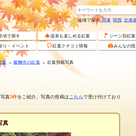
地域で探す
関東
関西
北海
見頃で探す
温泉も楽しめる紅葉
シーン別紅葉
祭り・イベント
紅葉クチコミ情報
みんなの投
紅葉
→
醍醐寺の紅葉
→ 紅葉投稿写真
の写真
3件
をご紹介。写真の投稿は
こちら
で受け付けており
写真