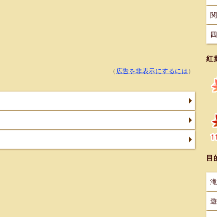
紅
（
広告を非表示にするには
）
目