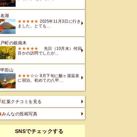
榛名湖
★★★★★
2025年11月3日に行き
ました。とても...
七戸町の銀南木
★★★★★
先日（10月末）何回
目かの訪問でしたが...
八甲田山
★★★
☆☆ 9月下旬に酸ヶ湯温泉
に宿泊。初めての八甲...
紅葉クチコミを見る
みんなの投稿写真
SNSでチェックする