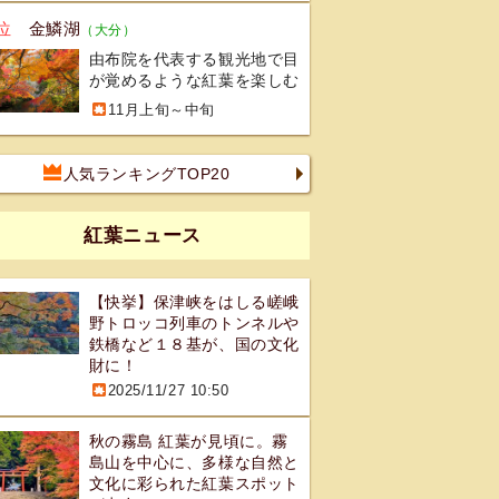
位
金鱗湖
（大分）
由布院を代表する観光地で目
が覚めるような紅葉を楽しむ
11月上旬～中旬
人気ランキングTOP20
紅葉ニュース
【快挙】保津峡をはしる嵯峨
野トロッコ列車のトンネルや
鉄橋など１８基が、国の文化
財に！
2025/11/27 10:50
秋の霧島 紅葉が見頃に。霧
島山を中心に、多様な自然と
文化に彩られた紅葉スポット