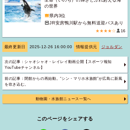
の世界
県内3位
JR安房鴨川駅から無料送迎バスあり
★★★★☆
16
最終更新日
2025-12-26 16:00:00
情報提供元
ジョルダン
次の記事：シャオシャオ・レイレイ動画公開【スポーツ報知
YouTubeチャンネル】
前の記事：閉館からの再始動。“シン・マリホ水族館”が広島に新風
を吹き込む。
動物園・水族館ニュース一覧へ
このページをシェアする