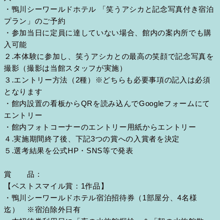
・鴨川シーワールドホテル 「笑うアシカと記念写真付き宿泊
プラン」のご予約
・参加当日に定員に達していない場合、館内の案内所でも購
入可能
２.本体験に参加し、笑うアシカとの最高の笑顔で記念写真を
撮影（撮影は当館スタッフが実施）
３.エントリー方法（2種）※どちらも必要事項の記入は必須
となります
・館内設置の看板からQRを読み込んでGoogleフォームにて
エントリー
・館内フォトコーナーのエントリー用紙からエントリー
４.実施期間終了後、下記3つの賞への入賞者を決定
５.選考結果を公式HP・SNS等で発表
賞 品：
【ベストスマイル賞：1作品】
・鴨川シーワールドホテル宿泊招待券（1部屋分、4名様
迄） ※宿泊除外日有