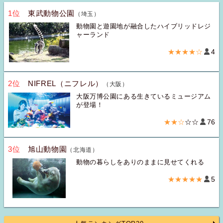
1位
東武動物公園
（埼玉）
動物園と遊園地が融合したハイブリッドレジ
ャーランド
★★★★☆
4
2位
NIFREL（ニフレル）
（大阪）
大阪万博公園にある生きているミュージアム
が登場！
★★☆
☆☆
76
3位
旭山動物園
（北海道）
動物の暮らしをありのままに見せてくれる
★★★★★
5