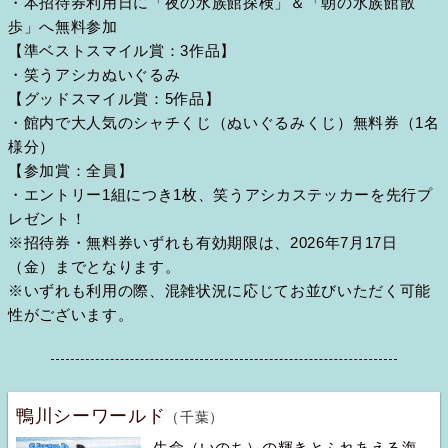
・本招待券利用日に「夜の水族館探検」＆「朝の水族館散
歩」へ無料参加
【準ベストスマイル賞：3作品】
・笑うアシカぬいぐるみ
【グッドスマイル賞：5作品】
・館内で大人気のシャチくじ（ぬいぐるみくじ）無料券（1名
様分）
【参加賞：全員】
・エントリー1組につき1枚、笑うアシカステッカーを先行プ
レゼント！
※招待券・無料券いずれも有効期限は、2026年7月17日
（金）までとなります。
※いずれも利用の際、混雑状況に応じてお並びいただく可能
性がございます。
鴨川シーワールド
（千葉）
生命（いのち）の輝きとふれあえる海