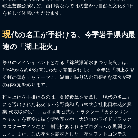
郷土芸能公演など、西和賀ならではの豊かな自然と文化を1日
を通して体感いただけます。
現
代の名工が手掛ける、今季岩手県内最
速の「湖上花火」
祭りのメインイベントとなる「錦秋湖湖水まつり花火」は、
19:45から約45分間にわたり開催されます。今年は「湖上を彩
る虹の輝き」をテーマに、湖面に映り込む幻想的な花火が夜
の錦秋湖を彩ります。
打ち上げを手掛けるのは、黄綬褒章を受章し「現代の名工」
にも選出された花火師・今野義和氏（株式会社北日本花火興
業 代表取締役）。西和賀町公式キャラクター「カタクリンコ
ちゃん」を夜空に描く型物花火や、大迫力のワイドデラック
ススターマインなど、創造性あふれるプログラムが展開され
ます。また、この花火を題材とした「花火フォトコンテス