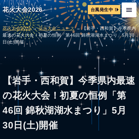
花火大会2026
台風発生中！
花火大会2026
→
花火大会ニュース
→ 【岩手・西和賀】今季県内
最速の花火大会！初夏の恒例「第46回 錦秋湖湖水まつり」5月30
日(土)開催
【岩手・西和賀】今季県内最速
の花火大会！初夏の恒例「第
46回 錦秋湖湖水まつり」5月
30日(土)開催