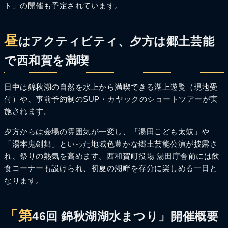
ト」の開催も予定されています。
昼
はアクティビティ、夕方は郷土芸能
で西和賀を満喫
日中は錦秋湖の自然を水上から満喫できる湖上遊覧（現地受
付）や、事前予約制のSUP・カヤックのショートツアーが実
施されます。
夕方からは会場の雰囲気が一変し、「湯田こども太鼓」や
「湯本鬼剣舞」といった地域色豊かな郷土芸能公演が披露さ
れ、祭りの熱気を高めます。西和賀町役場 湯田庁舎前には飲
食コーナーも設けられ、初夏の湖畔を存分に楽しめる一日と
なります。
「第
46回 錦秋湖湖水まつり」開催概要