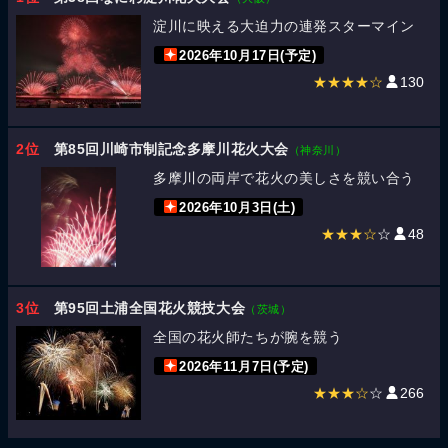
淀川に映える大迫力の連発スターマイン
2026年10月17日(予定)
★★★★☆
130
2位
第85回川崎市制記念多摩川花火大会
（神奈川）
多摩川の両岸で花火の美しさを競い合う
2026年10月3日(土)
★★★☆
☆
48
3位
第95回土浦全国花火競技大会
（茨城）
全国の花火師たちが腕を競う
2026年11月7日(予定)
★★★☆
☆
266