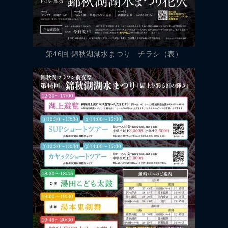
第46回 錦秋湖湖水まつり チラシ（表）