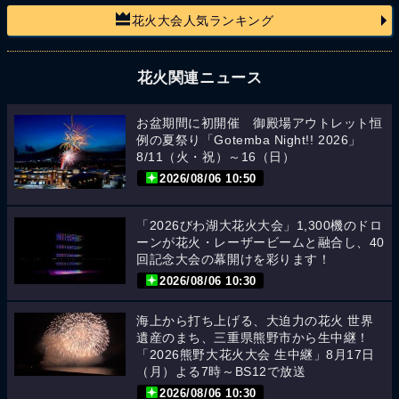
花火大会人気ランキング
花火関連ニュース
お盆期間に初開催 御殿場アウトレット恒
例の夏祭り「Gotemba Night!! 2026」
8/11（火・祝）～16（日）
2026/08/06 10:50
「2026びわ湖大花火大会」1,300機のドロ
ーンが花火・レーザービームと融合し、40
回記念大会の幕開けを彩ります！
2026/08/06 10:30
海上から打ち上げる、大迫力の花火 世界
遺産のまち、三重県熊野市から生中継！
「2026熊野大花火大会 生中継」8月17日
（月）よる7時～BS12で放送
2026/08/06 10:30