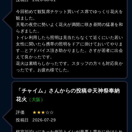
今回初めて観覧席チケット買いイス席でゆっくり花火を
観ました。
天竜の夜空に勢いよく花火が満開に咲き昼間の猛暑を和
らぎました。
トイレ利用したら照明は見当たらなくて近くにいた若い
女性に聞いたら携帯の照明をドアに掛けておいてやりま
す…とアドバイス頂き助かりました。さすが若者に出会
えて良かったです。
花火は素晴らしかったです。スタッフの方々も対応良か
ったです。お疲れ様でした。
「チャイム」さんからの投稿＠天神祭奉納
花火
（大阪）
評価
★★★
☆☆
投稿日
2026-07-29
桜宮川沿いにあった仮設トイレが最悪！男女に分けられ