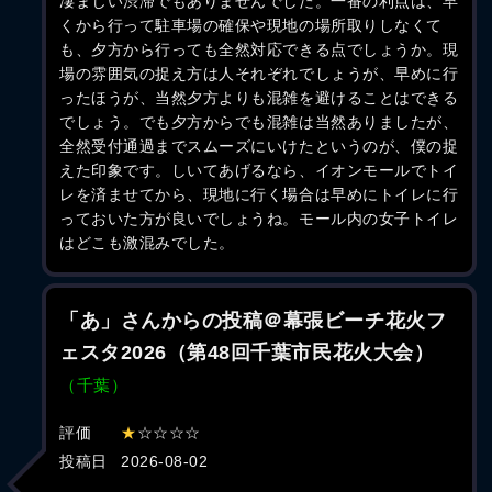
凄まじい渋滞でもありませんでした。一番の利点は、早
くから行って駐車場の確保や現地の場所取りしなくて
も、夕方から行っても全然対応できる点でしょうか。現
場の雰囲気の捉え方は人それぞれでしょうが、早めに行
ったほうが、当然夕方よりも混雑を避けることはできる
でしょう。でも夕方からでも混雑は当然ありましたが、
全然受付通過までスムーズにいけたというのが、僕の捉
えた印象です。しいてあげるなら、イオンモールでトイ
レを済ませてから、現地に行く場合は早めにトイレに行
っておいた方が良いでしょうね。モール内の女子トイレ
はどこも激混みでした。
「あ」さんからの投稿＠幕張ビーチ花火フ
ェスタ2026（第48回千葉市民花火大会）
（千葉）
評価
★
☆☆☆☆
投稿日
2026-08-02