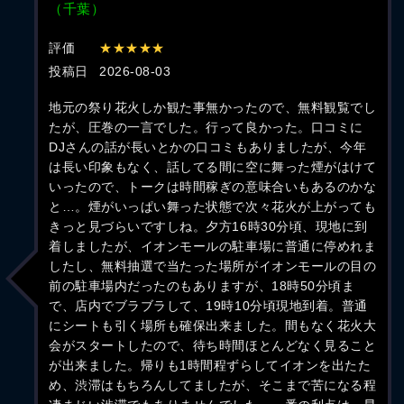
（千葉）
評価
★★★★★
投稿日
2026-08-03
地元の祭り花火しか観た事無かったので、無料観覧でし
たが、圧巻の一言でした。行って良かった。口コミに
DJさんの話が長いとかの口コミもありましたが、今年
は長い印象もなく、話してる間に空に舞った煙がはけて
いったので、トークは時間稼ぎの意味合いもあるのかな
と…。煙がいっぱい舞った状態で次々花火が上がっても
きっと見づらいですしね。夕方16時30分頃、現地に到
着しましたが、イオンモールの駐車場に普通に停めれま
したし、無料抽選で当たった場所がイオンモールの目の
前の駐車場内だったのもありますが、18時50分頃ま
で、店内でブラブラして、19時10分頃現地到着。普通
にシートも引く場所も確保出来ました。間もなく花火大
会がスタートしたので、待ち時間ほとんどなく見ること
が出来ました。帰りも1時間程ずらしてイオンを出たた
め、渋滞はもちろんしてましたが、そこまで苦になる程