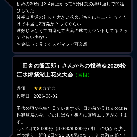
初めの30分は3.4発上がって5分休憩の繰り返しで間延
びしてた
後半は普通の花火と大きい花火がちらほら上がってるだ
けで本当に2万発か？ってぐらい
球数じゃなくて間違えて火薬の球でカウントしてる？っ
てぐらい少ない
お金払って見てる人がマジで可哀想
「田舎の熊五郎」さんからの投稿＠2026松
江水郷祭湖上花火大会
（島根）
評価
★★
☆☆☆
投稿日
2026-08-02
子供の頃から毎年見ていますが、目の前で見れるのは有
料観覧席のみ、そのしばらく後ろに無料エリアがありま
す。
元々2日で9,000発（3,000/6,000発）打上の頃から少し
ずつ増え、近年2日で21,000発になり、迫力満点ダイナ