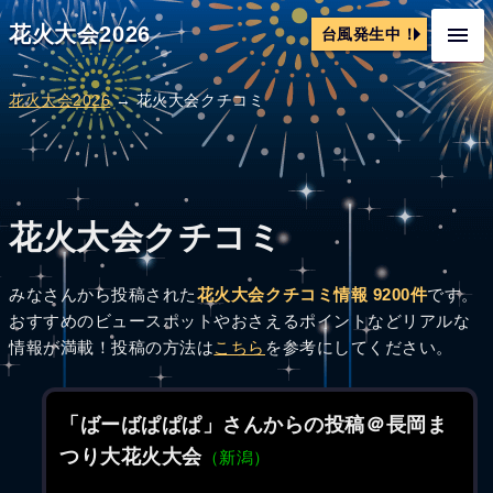
花火大会2026
台風発生中！
花火大会2026
→ 花火大会クチコミ
花火大会クチコミ
みなさんから投稿された
花火大会クチコミ情報 9200件
です。
おすすめのビュースポットやおさえるポイントなどリアルな
情報が満載！投稿の方法は
こちら
を参考にしてください。
「ばーばぱぱぱ」さんからの投稿＠長岡ま
つり大花火大会
（新潟）