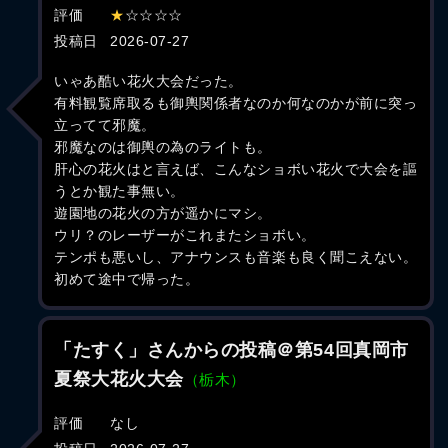
評価
★
☆☆☆☆
投稿日
2026-07-27
いゃあ酷い花火大会だった。
有料観覧席取るも御輿関係者なのか何なのかが前に突っ
立ってて邪魔。
邪魔なのは御輿の為のライトも。
肝心の花火はと言えば、こんなショボい花火で大会を謳
うとか観た事無い。
遊園地の花火の方が遥かにマシ。
ウリ？のレーザーがこれまたショボい。
テンポも悪いし、アナウンスも音楽も良く聞こえない。
初めて途中で帰った。
「たすく」さんからの投稿＠第54回真岡市
夏祭大花火大会
（栃木）
評価
なし