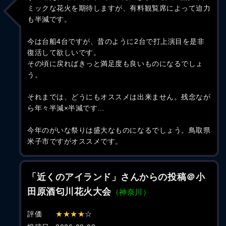
ミックな花火を期待しますが、有料観覧席によって迫力
も半減です。
今は台船4台ですが、昔のように2台で打上演目を是非
復活して欲しいです。
その頃に戻ればきっと満足度も良いものになるでしょ
う。
それまでは、どうにもオススメは出来ません。残念なが
ら年々半減×半減です…
今年のがいな祭りは盛大なものになるでしょう。鳥取県
米子市ですがオススメです。
「近くのアイランド」さんからの投稿＠小
田原酒匂川花火大会
（神奈川）
評価
★★★★
☆