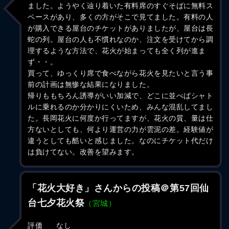
ました。ようやく辿り着いた有料席のすぐそばに無料ス
ペースがあり、多くの方がそこで見てました。有料の人
が購入できる屋台のチケットがありましたが、屋台は長
蛇の列。屋台の人も不慣れなのか、注文を受けてから調
理するような方法で、花火が始まっても全く列が進ま
ず・・。
買って、ゆっくり席で食べながら花火を見たいと言う事
前の計画は無惨な結果になりました。
帰りももちろん誘導がいい加減で、どこに並べばシャト
ルに乗れるのか分かりにくいため、みんな混乱してまし
た。長岡花火に何度か行ってますが、花火の質、量は仕
方ないとしても、何より運営の力が雲泥の差。経験値が
違うとしても酷いと感じました。なのにチケット代だけ
は負けてない。改善を望みます。
「花火大好き」さんからの投稿＠第57回仙
台七夕花火祭
（宮城）
評価
なし