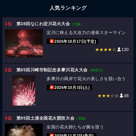
人気ランキング
1位
第38回なにわ淀川花火大会
（大阪）
淀川に映える大迫力の連発スターマイン
2026年10月17日(予定)
★★★★☆
130
2位
第85回川崎市制記念多摩川花火大会
（神奈川）
多摩川の両岸で花火の美しさを競い合う
2026年10月3日(土)
★★★☆
☆
48
3位
第95回土浦全国花火競技大会
（茨城）
全国の花火師たちが腕を競う