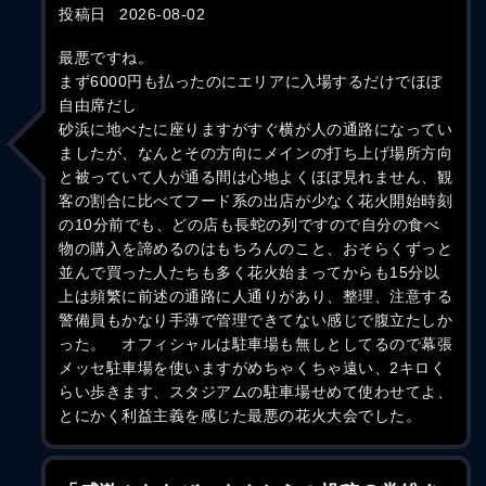
投稿日
2026-08-02
最悪ですね。
まず6000円も払ったのにエリアに入場するだけでほぼ
自由席だし
砂浜に地べたに座りますがすぐ横が人の通路になってい
ましたが、なんとその方向にメインの打ち上げ場所方向
と被っていて人が通る間は心地よくほぼ見れません、観
客の割合に比べてフード系の出店が少なく花火開始時刻
の10分前でも、どの店も長蛇の列ですので自分の食べ
物の購入を諦めるのはもちろんのこと、おそらくずっと
並んで買った人たちも多く花火始まってからも15分以
上は頻繁に前述の通路に人通りがあり、整理、注意する
警備員もかなり手薄で管理できてない感じで腹立たしか
った。 オフィシャルは駐車場も無しとしてるので幕張
メッセ駐車場を使いますがめちゃくちゃ遠い、2キロく
らい歩きます、スタジアムの駐車場せめて使わせてよ、
とにかく利益主義を感じた最悪の花火大会でした。