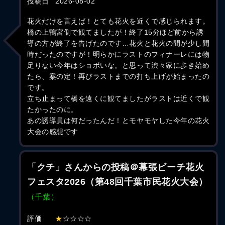
投稿日
2026-08-02
花火だけを言えば！とても花火を近くで感じられます。
橋の上鴨宮側で観てましたが！終了15分ほど前から誘
導の方が終了を告げたのです…花火と花火の間が少し間
時だったのですが！明らかにラストのフィナーレには物
足りない今年はショボいな。と思って渋々家に歩き始め
たら、案の定！再びラストまでの打ち上げが始まったの
です。
立ち止まって橋を遠くに観てましたがラストは近くで観
たかったのに。
あの誘導員は何だったんだ！とモヤモヤした今年の花火
大会の感想です
「クチ」さんからの投稿＠幕張ビーチ花火
フェスタ2026（第48回千葉市民花火大会）
（千葉）
評価
★
☆☆☆☆