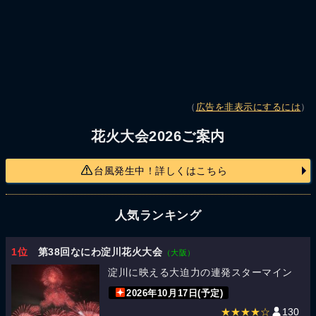
（
広告を非表示にするには
）
花火大会2026ご案内
台風発生中！詳しくはこちら
人気ランキング
1位
第38回なにわ淀川花火大会
（大阪）
淀川に映える大迫力の連発スターマイン
2026年10月17日(予定)
★★★★☆
130