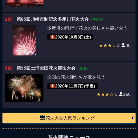
2位
第85回川崎市制記念多摩川花火大会
（神奈川）
多摩川の両岸で花火の美しさを競い合う
2026年10月3日(土)
★★★☆
☆
48
3位
第95回土浦全国花火競技大会
（茨城）
全国の花火師たちが腕を競う
2026年11月7日(予定)
★★★☆
☆
266
花火大会人気ランキング
花火関連ニュース