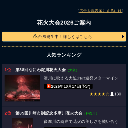
（
広告を非表示にするには
）
花火大会2026ご案内
台風発生中！詳しくはこちら
人気ランキング
1位
第38回なにわ淀川花火大会
（大阪）
淀川に映える大迫力の連発スターマイン
2026年10月17日(予定)
★★★★☆
130
2位
第85回川崎市制記念多摩川花火大会
（神奈川）
多摩川の両岸で花火の美しさを競い合う