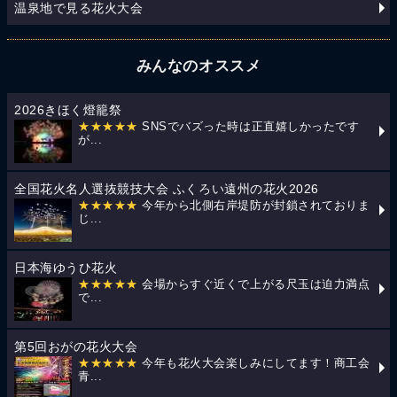
温泉地で見る花火大会
みんなのオススメ
2026きほく燈籠祭
★★★★★
SNSでバズった時は正直嬉しかったです
が...
全国花火名人選抜競技大会 ふくろい遠州の花火2026
★★★★★
今年から北側右岸堤防が封鎖されておりま
じ...
日本海ゆうひ花火
★★★★★
会場からすぐ近くで上がる尺玉は迫力満点
で...
第5回おがの花火大会
★★★★★
今年も花火大会楽しみにしてます！商工会
青...