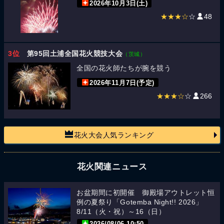
2026年10月3日(土)
★★★☆
☆
48
3位
第95回土浦全国花火競技大会
（茨城）
全国の花火師たちが腕を競う
2026年11月7日(予定)
★★★☆
☆
266
花火大会人気ランキング
花火関連ニュース
お盆期間に初開催 御殿場アウトレット恒
例の夏祭り「Gotemba Night!! 2026」
8/11（火・祝）～16（日）