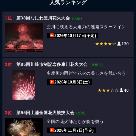
人気ランキング
1位
第38回なにわ淀川花火大会
（大阪）
淀川に映える大迫力の連発スターマイン
2026年10月17日(予定)
★★★★☆
130
2位
第85回川崎市制記念多摩川花火大会
（神奈川）
多摩川の両岸で花火の美しさを競い合う
2026年10月3日(土)
★★★☆
☆
48
3位
第95回土浦全国花火競技大会
（茨城）
全国の花火師たちが腕を競う
2026年11月7日(予定)