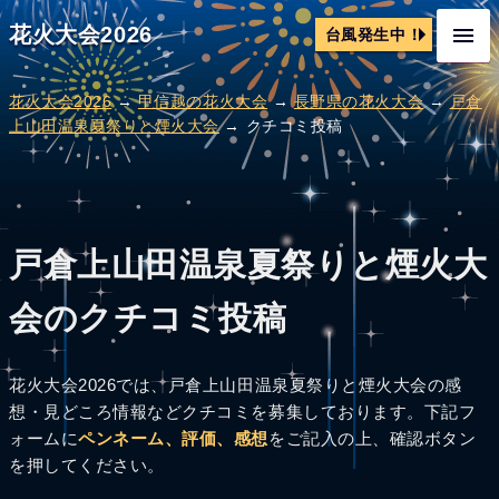
花火大会2026
台風発生中！
花火大会2026
→
甲信越の花火大会
→
長野県の花火大会
→
戸倉
上山田温泉夏祭りと煙火大会
→ クチコミ投稿
戸倉上山田温泉夏祭りと煙火大
会のクチコミ投稿
花火大会2026では、戸倉上山田温泉夏祭りと煙火大会の感
想・見どころ情報などクチコミを募集しております。下記フ
ォームに
ペンネーム、評価、感想
をご記入の上、確認ボタン
を押してください。