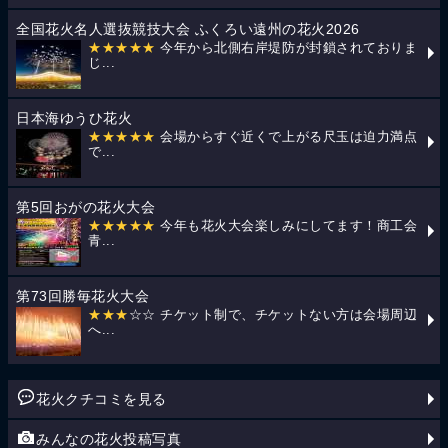
全国花火名人選抜競技大会 ふくろい遠州の花火2026
★★★★★
今年から北側右岸堤防が封鎖されておりま
じ...
日本海ゆうひ花火
★★★★★
会場からすぐ近くで上がる尺玉は迫力満点
で...
第5回おがの花火大会
★★★★★
今年も花火大会楽しみにしてます！商工会
青...
第73回勝毎花火大会
★★★
☆☆ チケット制で、チケットない方は会場周辺
へ...
花火クチコミを見る
みんなの花火投稿写真