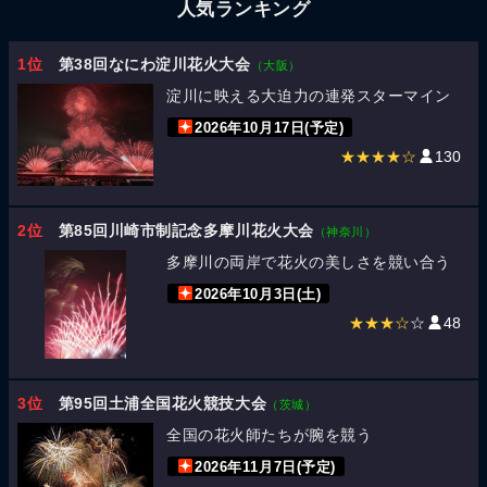
人気ランキング
1位
第38回なにわ淀川花火大会
（大阪）
淀川に映える大迫力の連発スターマイン
2026年10月17日(予定)
★★★★☆
130
2位
第85回川崎市制記念多摩川花火大会
（神奈川）
多摩川の両岸で花火の美しさを競い合う
2026年10月3日(土)
★★★☆
☆
48
3位
第95回土浦全国花火競技大会
（茨城）
全国の花火師たちが腕を競う
2026年11月7日(予定)