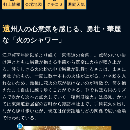
打上情報
会場地図
クチコミ
週間天気
遠
州人の心意気を感じる、勇壮・華麗
な「火のシャワー」
江戸貞享年間以前より続く「東海道の奇祭」。威勢のいい掛
け声とともに男衆が抱える手筒から夜空に火柱が噴き上が
る。降りしきる火の粉の中で男衆が乱舞するさまは、まさに
勇壮そのもの。一度に数十本もの火柱が上がる。ハネ粉を入
れないため、最後に花火の底が抜けないのが特徴で、筒を抱
えたまま自由に練り歩くことができる。中でもほら貝のリズ
ムで次から次へと点火していく「猿田彦煙火」は必見。かつ
ては東海道新居宿の西町から諏訪神社まで、手筒花火を出し
ながら練り歩いたが、現在は保安距離などの関係で広い会場
で行われている。