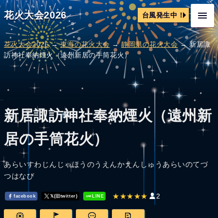
花火大会2026
台風発生中！
花火大会2026
→
東海の花火大会
→
静岡県の花火大会
→ 新居諏
訪神社奉納煙火（遠州新居の手筒花火）
新居諏訪神社奉納煙火（遠州新
居の手筒花火）
あらいすわじんじゃほうのうえんかえんしゅうあらいのてづ
つはなび
★★★★★
2
facebook
𝕏(旧twitter)
LINE