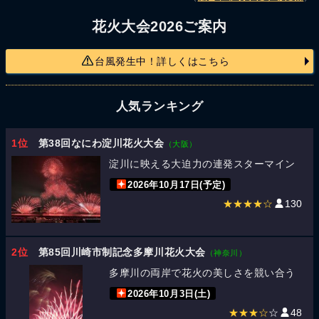
花火大会2026ご案内
台風発生中！詳しくはこちら
人気ランキング
1位
第38回なにわ淀川花火大会
（大阪）
淀川に映える大迫力の連発スターマイン
2026年10月17日(予定)
★★★★☆
130
2位
第85回川崎市制記念多摩川花火大会
（神奈川）
多摩川の両岸で花火の美しさを競い合う
2026年10月3日(土)
★★★☆
☆
48