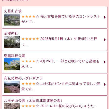
丸墓山古墳
★★★★
☆ 桜と古墳を覆ている草のコントラスト
がとて...
金櫻神社
★★★★★
2025年5月1日（木）午後4時ごろ行
っ...
恩賜箱根公園
★★★★
☆ 4月26日、一部まだ咲いている品種も
あり...
高見の郷のシダレザクラ
★★★★
☆ 山全体がピンク色に染まって美しい光
景です...
八王子山公園（太田市北部運動公園）
★★★★
☆ 2025-4-15 桜の花びらのじゅうた...