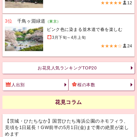
★★★★★
12
3位
千鳥ヶ淵緑道
（東京）
ピンク色に染まる並木道で春を楽しむ
3月下旬～4月上旬
★★★★☆
24
お花見人気ランキングTOP20
人出別
桜の本数
花見コラム
【茨城・ひたちなか】国営ひたち海浜公園のネモフィラ、
見頃を1日延長！GW前半の5月1日(金)まで青の絶景が楽し
めます