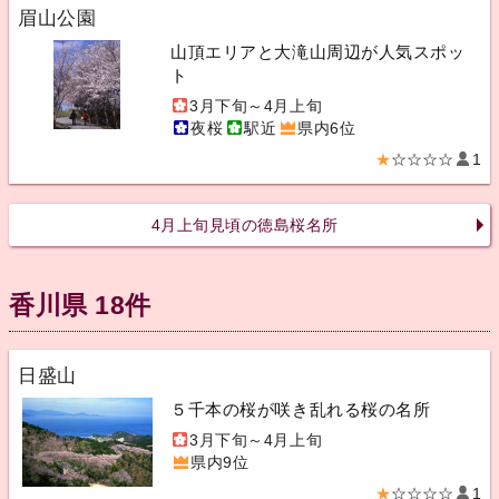
眉山公園
山頂エリアと大滝山周辺が人気スポッ
ト
3月下旬～4月上旬
夜桜
駅近
県内6位
★
☆☆☆☆
1
4月上旬見頃の徳島桜名所
香川県 18件
日盛山
５千本の桜が咲き乱れる桜の名所
3月下旬～4月上旬
県内9位
★
☆☆☆☆
1