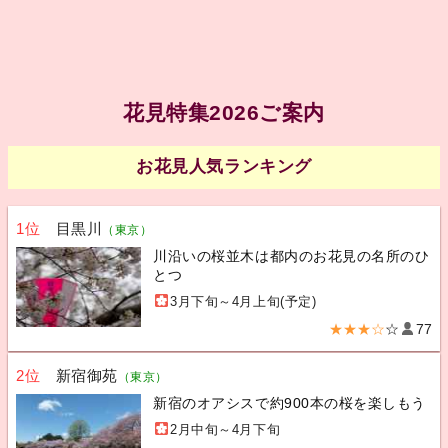
花見特集2026ご案内
お花見人気ランキング
1位
目黒川
（東京）
川沿いの桜並木は都内のお花見の名所のひ
とつ
3月下旬～4月上旬(予定)
★★★☆
☆
77
2位
新宿御苑
（東京）
新宿のオアシスで約900本の桜を楽しもう
2月中旬～4月下旬