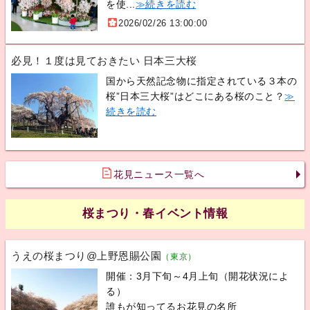
を使...
≫続きを読む
2026/02/26 13:00:00
必見！１度は見ておきたい 日本三大桜
国から天然記念物に指定されている３本の
桜”日本三大桜”はどこにある桜のこと？
≫
続きを読む
花見ニュース一覧へ
桜まつり・春イベント情報
うえの桜まつり@上野恩賜公園
（東京）
開催：3月下旬～4月上旬（開花状況によ
る）
誰もが知ってるお花見の名所