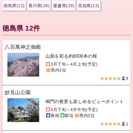
徳島県(12)
香川県(18)
愛媛県(19)
高知県(12)
徳島県 12件
八百萬神之御殿
山肌を彩る約8000本の桜
3月下旬～4月上旬(予定)
県内1位
★★★★
☆
9
妙見山公園
鳴門の夜景も楽しめるビューポイント
3月下旬～4月中旬(予定)
夜桜
駅近
県内2位
★★★★★
1