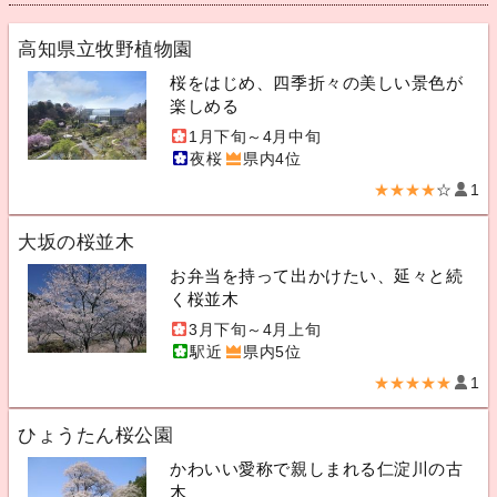
高知県立牧野植物園
桜をはじめ、四季折々の美しい景色が
楽しめる
1月下旬～4月中旬
夜桜
県内4位
★★★★
☆
1
大坂の桜並木
お弁当を持って出かけたい、延々と続
く桜並木
3月下旬～4月上旬
駅近
県内5位
★★★★★
1
ひょうたん桜公園
かわいい愛称で親しまれる仁淀川の古
木