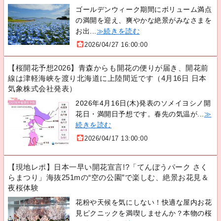
ゴールデンウィーク期間にボリューム満点
の満開を迎え、爽やかな絶景がみなさまを
お出...
≫続きを読む
2026/04/27 16:00:00
【桜開花予想2026】青森からも開花の便りが届き、開花前
線は津軽海峡を渡り北海道に上陸間近です（4月16日 日本
気象株式会社発表）
2026年4月16日(木)発表のソメイヨシノ開
花日・満開日予想です。春先の気温が...
≫
続きを読む
2026/04/17 13:00:00
【現地レポ】日本一早い開花宣言!?「てんぼうパーク さく
らまつり」海抜251mの“空の公園”で楽しむ、絶景お花見＆
夜桜体験
花粉や天候を気にしない！快適な屋内お花
見ピクニックを満喫しませんか？本物の桜