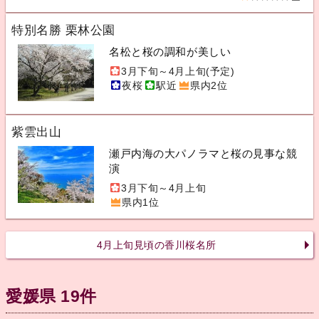
特別名勝 栗林公園
名松と桜の調和が美しい
3月下旬～4月上旬(予定)
夜桜
駅近
県内2位
紫雲出山
瀬戸内海の大パノラマと桜の見事な競
演
3月下旬～4月上旬
県内1位
4月上旬見頃の香川桜名所
愛媛県 19件