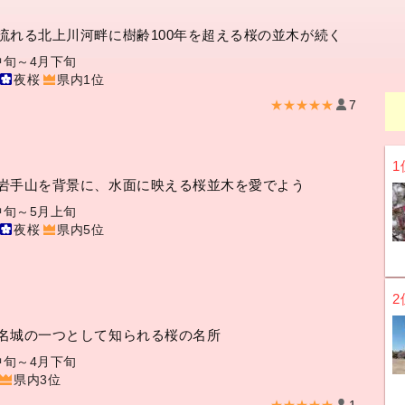
流れる北上川河畔に樹齢100年を超える桜の並木が続く
中旬～4月下旬
夜桜
県内1位
★★★★★
7
1
岩手山を背景に、水面に映える桜並木を愛でよう
中旬～5月上旬
夜桜
県内5位
2
名城の一つとして知られる桜の名所
中旬～4月下旬
県内3位