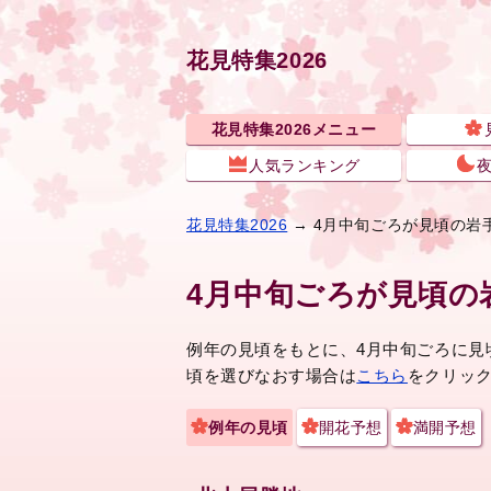
花見特集2026
花見特集2026メニュー
人気ランキング
花見特集2026
→ 4月中旬ごろが見頃の岩
4月中旬ごろが見頃の
例年の見頃をもとに、4月中旬ごろに見
頃を選びなおす場合は
こちら
をクリッ
例年の見頃
開花予想
満開予想