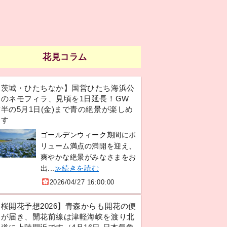
花見コラム
【茨城・ひたちなか】国営ひたち海浜公
園のネモフィラ、見頃を1日延長！GW
半の5月1日(金)まで青の絶景が楽しめ
ます
ゴールデンウィーク期間にボ
リューム満点の満開を迎え、
爽やかな絶景がみなさまをお
出...
≫続きを読む
2026/04/27 16:00:00
【桜開花予想2026】青森からも開花の便
りが届き、開花前線は津軽海峡を渡り北