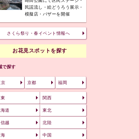
蒔田公園にて区民ステージ・
民謡流し・絵どうろう展示・
模擬店・バザーを開催
さくら祭り・春イベント情報へ
お花見スポットを探す
域で探す
東京
京都
福岡
関東
関西
北海道
東北
甲信越
北陸
東海
中国