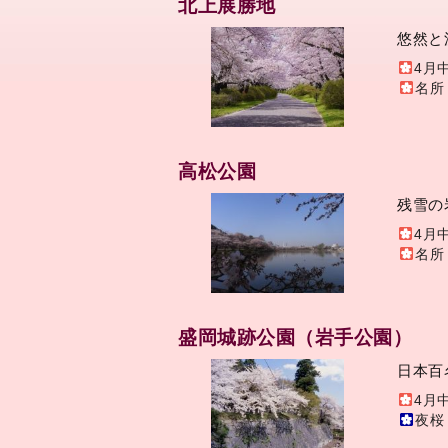
北上展勝地
悠然と
4月
名所
高松公園
残雪の
4月
名所
盛岡城跡公園（岩手公園）
日本百
4月
夜桜