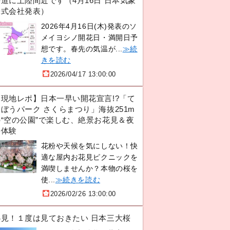
道に上陸間近です（4月16日 日本気象
株式会社発表）
2026年4月16日(木)発表のソ
メイヨシノ開花日・満開日予
想です。春先の気温が...
≫続
きを読む
2026/04/17 13:00:00
【現地レポ】日本一早い開花宣言!?「て
ぼうパーク さくらまつり」海抜251m
の“空の公園”で楽しむ、絶景お花見＆夜
桜体験
花粉や天候を気にしない！快
適な屋内お花見ピクニックを
満喫しませんか？本物の桜を
使...
≫続きを読む
2026/02/26 13:00:00
必見！１度は見ておきたい 日本三大桜