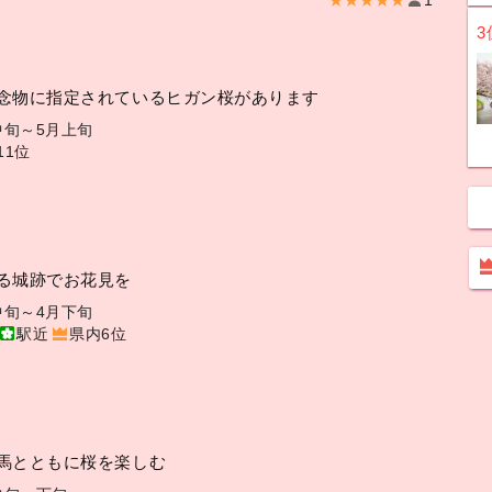
★★★★★
1
3
念物に指定されているヒガン桜があります
中旬～5月上旬
11位
る城跡でお花見を
中旬～4月下旬
駅近
県内6位
馬とともに桜を楽しむ