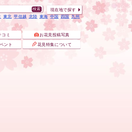
現在地で探す
道
東北
甲信越
北陸
東海
中国
四国
九州
チコミ
お花見投稿写真
ベント
花見特集について