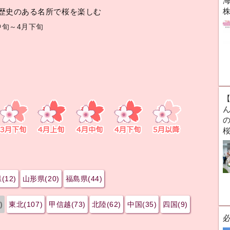
海
歴史のある名所で桜を楽しむ
中旬～4月下旬
ん
(12)
山形県(20)
福島県(44)
)
東北(107)
甲信越(73)
北陸(62)
中国(35)
四国(9)