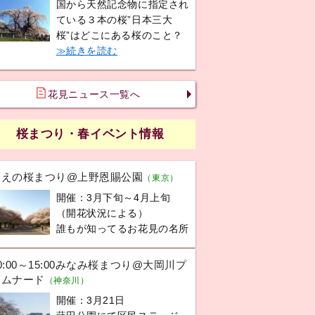
国から天然記念物に指定され
ている３本の桜”日本三大
桜”はどこにある桜のこと？
≫続きを読む
花見ニュース一覧へ
桜まつり・春イベント情報
うえの桜まつり@上野恩賜公園
（東京）
開催：3月下旬～4月上旬
（開花状況による）
誰もが知ってるお花見の名所
0:00～15:00みなみ桜まつり@大岡川プ
ロムナード
（神奈川）
開催：3月21日