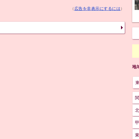
（
広告を非表示にするには
）
地