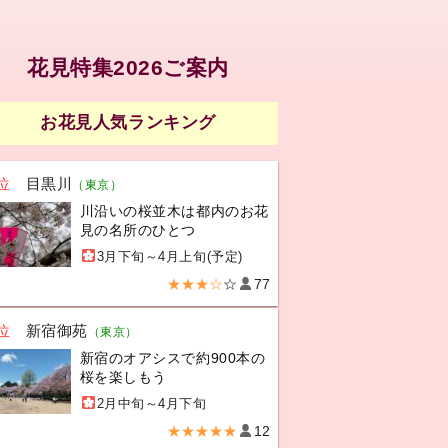
花見特集2026ご案内
お花見人気ランキング
位
目黒川
（東京）
川沿いの桜並木は都内のお花
見の名所のひとつ
3月下旬～4月上旬(予定)
★★★☆
☆
77
位
新宿御苑
（東京）
新宿のオアシスで約900本の
桜を楽しもう
2月中旬～4月下旬
★★★★★
12