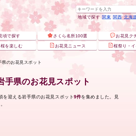
地域で探す
関東
関西
北海
見頃で探す
さくら名所100選
お花見ク
夜桜を楽しむ
お花見ニュース
桜祭り・イ
手県のお花見スポット
岩手県のお花見スポット
頃を迎える岩手県のお花見スポット
9件
を集めました。見
ク。