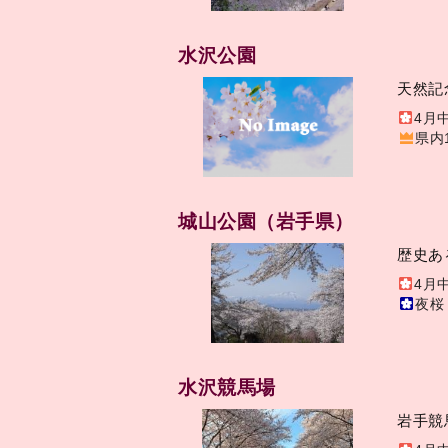
水沢公園
天然記
4月
県内
城山公園（岩手県）
歴史あ
4月
夜桜
水沢競馬場
岩手競