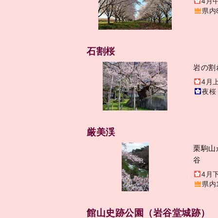
4月
県内
石割桜
岩の割
4月
夜桜
厳美渓
栗駒山
谷
4月
県内
館山史跡公園（岩谷堂城跡）