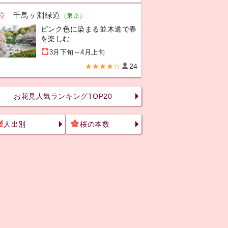
位
千鳥ヶ淵緑道
（東京）
ピンク色に染まる並木道で春
を楽しむ
3月下旬～4月上旬
★★★★☆
24
お花見人気ランキングTOP20
人出別
桜の本数