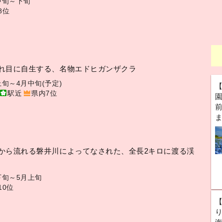
中旬～下旬
8位
れ目に自生する、名物エドヒガンザクラ
上旬～4月中旬(予定)
駅近
県内7位
前
から流れる磐井川によってなされた、全長2キロに渡る渓
下旬～5月上旬
10位