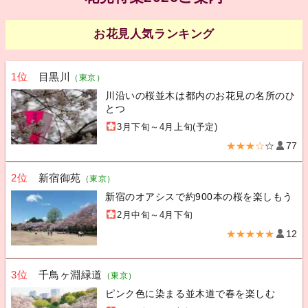
お花見人気ランキング
1位
目黒川
（東京）
川沿いの桜並木は都内のお花見の名所のひ
とつ
3月下旬～4月上旬(予定)
★★★☆
☆
77
2位
新宿御苑
（東京）
新宿のオアシスで約900本の桜を楽しもう
2月中旬～4月下旬
★★★★★
12
3位
千鳥ヶ淵緑道
（東京）
ピンク色に染まる並木道で春を楽しむ