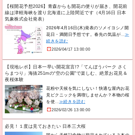
【桜開花予想2026】青森からも開花の便りが届き、開花前
線は津軽海峡を渡り北海道に上陸間近です（4月16日 日本
気象株式会社発表）
2026年4月16日(木)発表のソメイヨシノ開
花日・満開日予想です。春先の気温が...
≫
続きを読む
2026/04/17 13:00:00
【現地レポ】日本一早い開花宣言!?「てんぼうパーク さく
らまつり」海抜251mの“空の公園”で楽しむ、絶景お花見＆
夜桜体験
花粉や天候を気にしない！快適な屋内お花
見ピクニックを満喫しませんか？本物の桜
を使...
≫続きを読む
2026/02/26 13:00:00
必見！１度は見ておきたい 日本三大桜
国から天然記念物に指定されている３本の