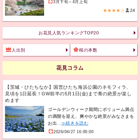
3月下旬～4月上旬
★★★★☆
24
お花見人気ランキングTOP20
人出別
桜の本数
花見コラム
【茨城・ひたちなか】国営ひたち海浜公園のネモフィラ、
見頃を1日延長！GW前半の5月1日(金)まで青の絶景が楽し
めます
ゴールデンウィーク期間にボリューム満点
の満開を迎え、爽やかな絶景がみなさまを
お出...
≫続きを読む
2026/04/27 16:00:00