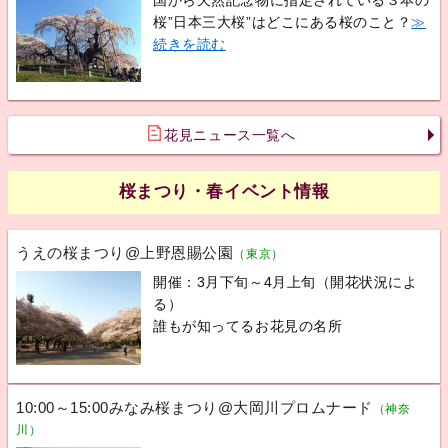
桜”日本三大桜”はどこにある桜のこと？
≫
続きを読む
花見ニュース一覧へ
桜まつり・春イベント情報
うえの桜まつり@上野恩賜公園
（東京）
開催：3月下旬～4月上旬（開花状況によ
る）
誰もが知ってるお花見の名所
10:00～15:00みなみ桜まつり@大岡川プロムナード
（神奈
川）