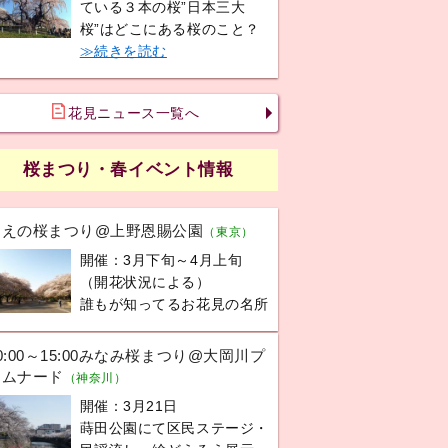
ている３本の桜”日本三大
桜”はどこにある桜のこと？
≫続きを読む
花見ニュース一覧へ
桜まつり・春イベント情報
うえの桜まつり@上野恩賜公園
（東京）
開催：3月下旬～4月上旬
（開花状況による）
誰もが知ってるお花見の名所
0:00～15:00みなみ桜まつり@大岡川プ
ロムナード
（神奈川）
開催：3月21日
蒔田公園にて区民ステージ・