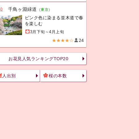
位
千鳥ヶ淵緑道
（東京）
ピンク色に染まる並木道で春
を楽しむ
3月下旬～4月上旬
★★★★☆
24
お花見人気ランキングTOP20
人出別
桜の本数