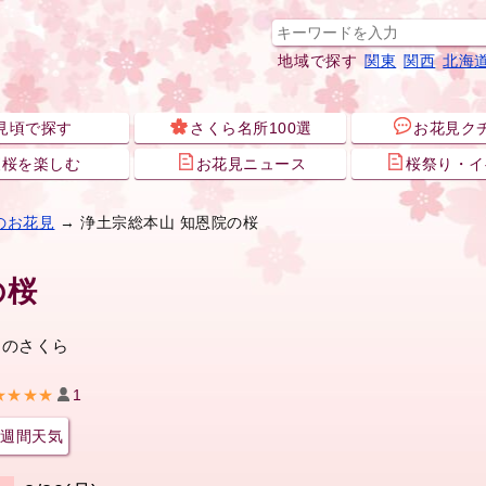
地域で探す
関東
関西
北海
見頃で探す
さくら名所100選
お花見ク
夜桜を楽しむ
お花見ニュース
桜祭り・イ
のお花見
→ 浄土宗総本山 知恩院の桜
の桜
んのさくら
★★★★
1
週間天気