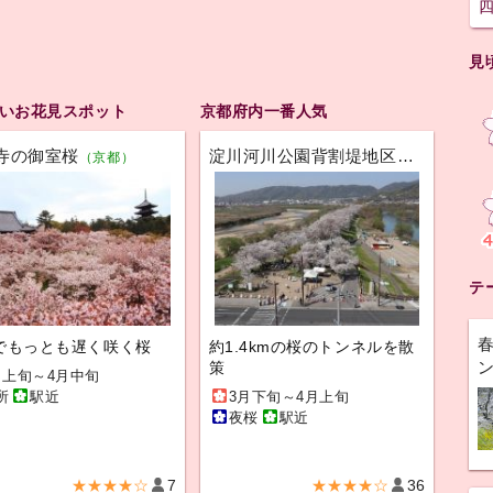
見
いお花見スポット
京都府内一番人気
寺の御室桜
淀川河川公園背割堤地区
（京都）
（京都）
テ
でもっとも遅く咲く桜
約1.4kmの桜のトンネルを散
策
月上旬～4月中旬
所
駅近
3月下旬～4月上旬
夜桜
駅近
★★★★☆
7
★★★★☆
36