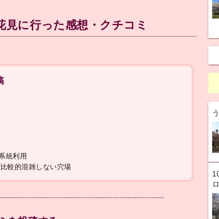
お花見に行った感想・クチコミ
稿
る
能
4系統利用
が比較的混雑しない穴場
1