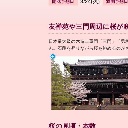
3/24(火)
開花予想日
満開予想
友禅苑や三門周辺に桜が
日本最大級の木造二重門「三門」「男
ん。石段を登りながら桜を眺めるのが
桜の見頃・本数