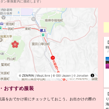
ルダン乗換案内に接続します）
© ZENRIN |
MapLibre
| ©
GSI Japan
|
© Jorudan
気・おすすめ服装
気温をおでかけ前にチェックしておこう。お出かけの際の
海