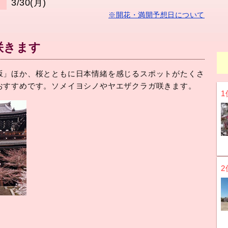
3/30(月)
日
※開花・満開予想日について
咲きます
坂」ほか、桜とともに日本情緒を感じるスポットがたくさ
おすすめです。ソメイヨシノやヤエザクラガ咲きます。
1
2