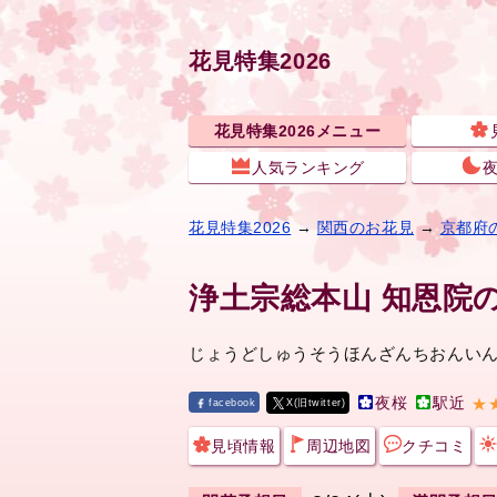
花見特集2026
花見特集2026メニュー
人気ランキング
花見特集2026
→
関西のお花見
→
京都府
浄土宗総本山 知恩院
じょうどしゅうそうほんざんちおんい
夜桜
駅近
★
facebook
X(旧twitter)
見頃情報
周辺地図
クチコミ