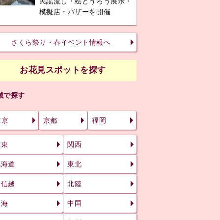
民謡流し・絵どうろう展示・
模擬店・バザーを開催
さくら祭り・春イベント情報へ
お花見スポットを探す
域で探す
東京
京都
福岡
関東
関西
北海道
東北
甲信越
北陸
東海
中国