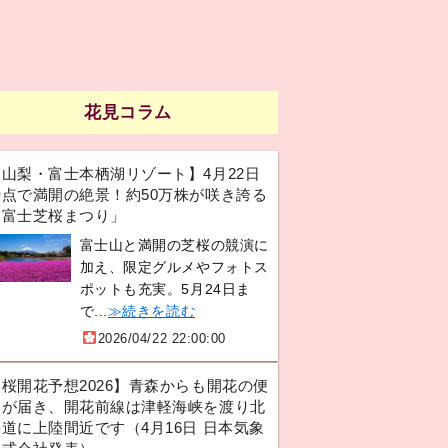
花見コラム
【山梨・富士本栖湖リゾート】4月22日
時点で満開の絶景！約50万株が咲き誇る
「富士芝桜まつり」
富士山と満開の芝桜の競演に
加え、限定グルメやフォトス
ポットも充実。5月24日ま
で...
≫続きを読む
2026/04/22 22:00:00
【桜開花予想2026】青森からも開花の便
りが届き、開花前線は津軽海峡を渡り北
道に上陸間近です（4月16日 日本気象