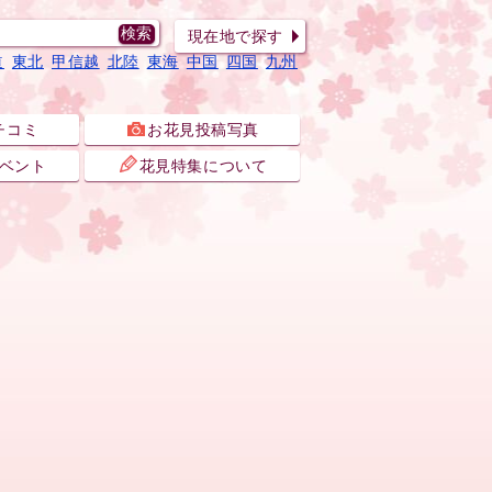
現在地で探す
道
東北
甲信越
北陸
東海
中国
四国
九州
チコミ
お花見投稿写真
ベント
花見特集について