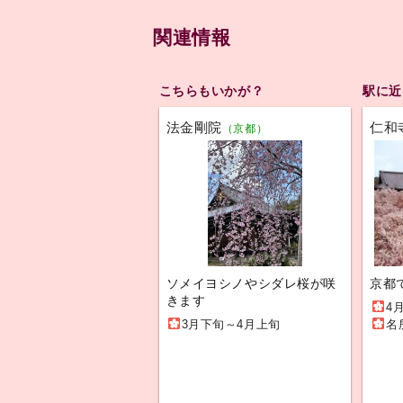
関連情報
こちらもいかが？
駅に近
法金剛院
仁和
（京都）
ソメイヨシノやシダレ桜が咲
京都
きます
4
3月下旬～4月上旬
名