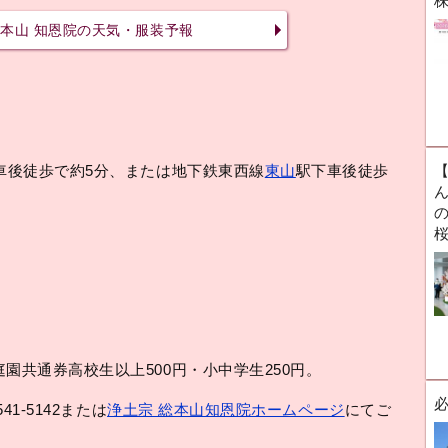
本山 知恩院の天気・服装予報
下車後徒歩で約5分、または地下鉄東西線
東山
駅下車後徒歩
ん
園共通券高校生以上500円・小中学生250円。
1-5142または
浄土宗 総本山知恩院ホームページ
にてご