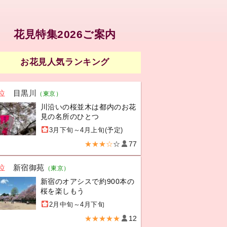
花見特集2026ご案内
お花見人気ランキング
位
目黒川
（東京）
川沿いの桜並木は都内のお花
見の名所のひとつ
3月下旬～4月上旬(予定)
★★★☆
☆
77
位
新宿御苑
（東京）
新宿のオアシスで約900本の
桜を楽しもう
2月中旬～4月下旬
★★★★★
12