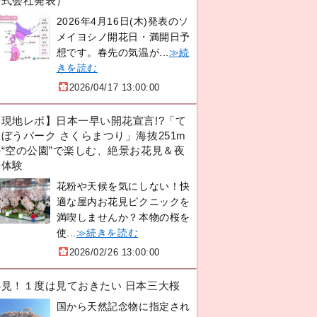
株式会社発表）
2026年4月16日(木)発表のソ
メイヨシノ開花日・満開日予
想です。春先の気温が...
≫続
きを読む
2026/04/17 13:00:00
【現地レポ】日本一早い開花宣言!?「て
ぼうパーク さくらまつり」海抜251m
の“空の公園”で楽しむ、絶景お花見＆夜
桜体験
花粉や天候を気にしない！快
適な屋内お花見ピクニックを
満喫しませんか？本物の桜を
使...
≫続きを読む
2026/02/26 13:00:00
必見！１度は見ておきたい 日本三大桜
国から天然記念物に指定され