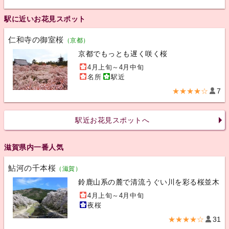
駅に近いお花見スポット
仁和寺の御室桜
（京都）
京都でもっとも遅く咲く桜
4月上旬～4月中旬
名所
駅近
★★★★☆
7
駅近お花見スポットへ
滋賀県内一番人気
鮎河の千本桜
（滋賀）
鈴鹿山系の麓で清流うぐい川を彩る桜並木
4月上旬～4月中旬
夜桜
★★★★☆
31