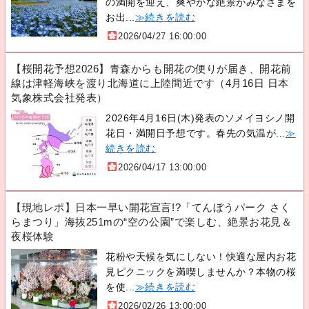
の満開を迎え、爽やかな絶景がみなさまを
お出...
≫続きを読む
2026/04/27 16:00:00
【桜開花予想2026】青森からも開花の便りが届き、開花前
線は津軽海峡を渡り北海道に上陸間近です（4月16日 日本
気象株式会社発表）
2026年4月16日(木)発表のソメイヨシノ開
花日・満開日予想です。春先の気温が...
≫
続きを読む
2026/04/17 13:00:00
【現地レポ】日本一早い開花宣言!?「てんぼうパーク さく
らまつり」海抜251mの“空の公園”で楽しむ、絶景お花見＆
夜桜体験
花粉や天候を気にしない！快適な屋内お花
見ピクニックを満喫しませんか？本物の桜
を使...
≫続きを読む
2026/02/26 13:00:00