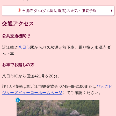
永源寺ダム(ダム周辺道路)の天気・服装予報
交通アクセス
公共交通機関で
近江鉄道
八日市
駅からバス永源寺前下車、乗り換え永源寺ダ
ム下車
お車でお越しの方
八日市ICから国道421号を20分。
詳しい情報は東近江市観光協会 0748-48-2100または
びわこビ
ジターズビューローホームページ
にてご確認ください。