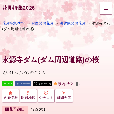
花見特集2026
花見特集2026
→
関西のお花見
→
滋賀県のお花見
→ 永源寺ダム
(ダム周辺道路)の桜
永源寺ダム(ダム周辺道路)の桜
えいげんじだむのさくら
県内16位
-
LINE
facebook
X(旧twitter)
見頃情報
周辺地図
クチコミ
週間天気
4/2(木)
開花予想日