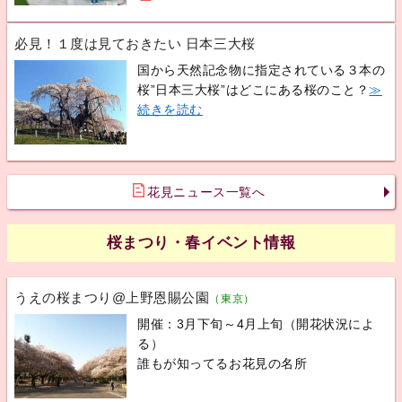
必見！１度は見ておきたい 日本三大桜
国から天然記念物に指定されている３本の
桜”日本三大桜”はどこにある桜のこと？
≫
続きを読む
花見ニュース一覧へ
桜まつり・春イベント情報
うえの桜まつり@上野恩賜公園
（東京）
開催：3月下旬～4月上旬（開花状況によ
る）
誰もが知ってるお花見の名所