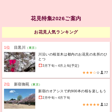
花見特集2026ご案内
お花見人気ランキング
1位
目黒川
（東京）
川沿いの桜並木は都内のお花見の名所のひ
とつ
3月下旬～4月上旬(予定)
★★★☆
☆
77
2位
新宿御苑
（東京）
新宿のオアシスで約900本の桜を楽しもう
2月中旬～4月下旬
★★★★★
12