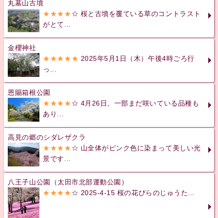
丸墓山古墳
★★★★
☆ 桜と古墳を覆ている草のコントラスト
がとて...
金櫻神社
★★★★★
2025年5月1日（木）午後4時ごろ行
っ...
恩賜箱根公園
★★★★
☆ 4月26日、一部まだ咲いている品種も
あり...
高見の郷のシダレザクラ
★★★★
☆ 山全体がピンク色に染まって美しい光
景です...
八王子山公園（太田市北部運動公園）
★★★★
☆ 2025-4-15 桜の花びらのじゅうた...