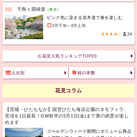
3位
千鳥ヶ淵緑道
（東京）
ピンク色に染まる並木道で春を楽しむ
3月下旬～4月上旬
★★★★☆
24
お花見人気ランキングTOP20
人出別
桜の本数
花見コラム
【茨城・ひたちなか】国営ひたち海浜公園のネモフィラ、
見頃を1日延長！GW前半の5月1日(金)まで青の絶景が楽し
めます
ゴールデンウィーク期間にボリューム満点