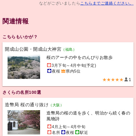
などがございましたら
こちらまでご連絡ください。
関連情報
こちらもいかが？
開成山公園・開成山大神宮
（福島）
桜のアーチの中をのんびりお散歩
3月下旬～4月中旬(予定)
夜桜
県内5位
★★★★★
1
さくらの名所100選
造幣局 桜の通り抜け
（大阪）
造幣局の桜の道を歩く、明治から続く春の
風物詩
4月上旬～4月中旬
名所
夜桜
駅近