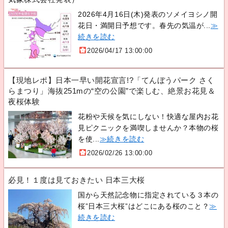
2026年4月16日(木)発表のソメイヨシノ開
花日・満開日予想です。春先の気温が...
≫
続きを読む
2026/04/17 13:00:00
【現地レポ】日本一早い開花宣言!?「てんぼうパーク さく
らまつり」海抜251mの“空の公園”で楽しむ、絶景お花見＆
夜桜体験
花粉や天候を気にしない！快適な屋内お花
見ピクニックを満喫しませんか？本物の桜
を使...
≫続きを読む
2026/02/26 13:00:00
必見！１度は見ておきたい 日本三大桜
国から天然記念物に指定されている３本の
桜”日本三大桜”はどこにある桜のこと？
≫
続きを読む