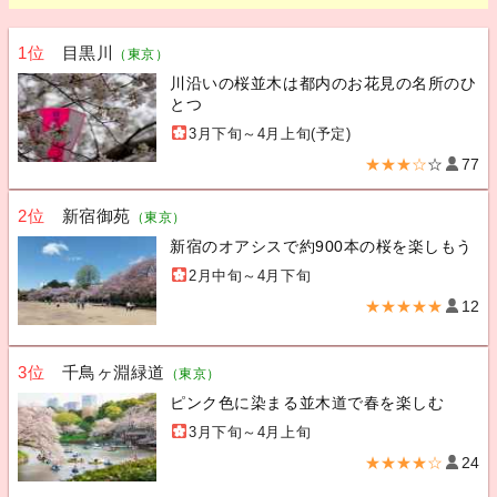
1位
目黒川
（東京）
川沿いの桜並木は都内のお花見の名所のひ
とつ
3月下旬～4月上旬(予定)
★★★☆
☆
77
2位
新宿御苑
（東京）
新宿のオアシスで約900本の桜を楽しもう
2月中旬～4月下旬
★★★★★
12
3位
千鳥ヶ淵緑道
（東京）
ピンク色に染まる並木道で春を楽しむ
3月下旬～4月上旬
★★★★☆
24