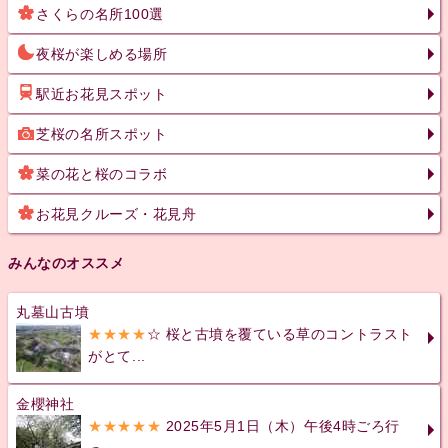
さくらの名所100選
夜桜が楽しめる場所
駅近お花見スポット
芝桜の名所スポット
菜の花と桜のコラボ
お花見クルーズ・花見舟
みんなのオススメ
丸墓山古墳
★★★★
☆ 桜と古墳を覆ている草のコントラスト
がとて...
金櫻神社
★★★★★
2025年5月1日（木）午後4時ごろ行
っ...