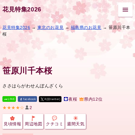
花見特集2026
花見特集2026
→
東北のお花見
→
福島県のお花見
→ 笹原川千本
桜
笹原川千本桜
ささはらがわせんぼんざくら
夜桜
県内12位
LINE
facebook
X(旧twitter)
★★★★☆
2
見頃情報
周辺地図
クチコミ
週間天気