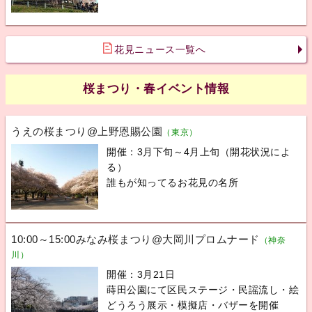
花見ニュース一覧へ
桜まつり・春イベント情報
うえの桜まつり@上野恩賜公園
（東京）
開催：3月下旬～4月上旬（開花状況によ
る）
誰もが知ってるお花見の名所
10:00～15:00みなみ桜まつり@大岡川プロムナード
（神奈
川）
開催：3月21日
蒔田公園にて区民ステージ・民謡流し・絵
どうろう展示・模擬店・バザーを開催