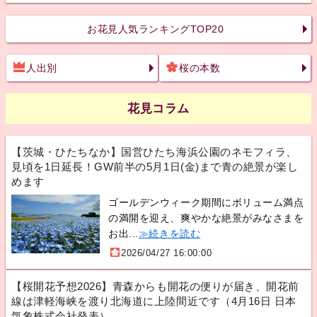
お花見人気ランキングTOP20
人出別
桜の本数
花見コラム
【茨城・ひたちなか】国営ひたち海浜公園のネモフィラ、
見頃を1日延長！GW前半の5月1日(金)まで青の絶景が楽し
めます
ゴールデンウィーク期間にボリューム満点
の満開を迎え、爽やかな絶景がみなさまを
お出...
≫続きを読む
2026/04/27 16:00:00
【桜開花予想2026】青森からも開花の便りが届き、開花前
線は津軽海峡を渡り北海道に上陸間近です（4月16日 日本
気象株式会社発表）