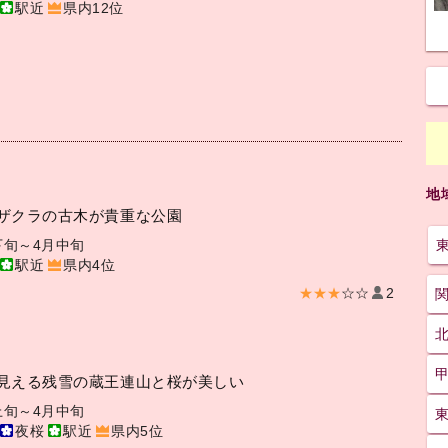
駅近
県内12位
地
ザクラの古木が貴重な公園
下旬～4月中旬
駅近
県内4位
★★★
☆☆
2
見える残雪の蔵王連山と桜が美しい
上旬～4月中旬
夜桜
駅近
県内5位