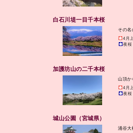
白石川堤一目千本桜
その名
4月
夜桜
加護坊山の二千本桜
山頂か
4月
夜桜
城山公園（宮城県）
涌谷大