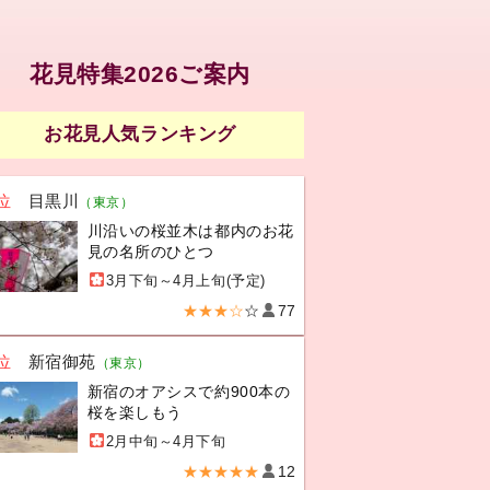
花見特集2026ご案内
お花見人気ランキング
位
目黒川
（東京）
川沿いの桜並木は都内のお花
見の名所のひとつ
3月下旬～4月上旬(予定)
★★★☆
☆
77
位
新宿御苑
（東京）
新宿のオアシスで約900本の
桜を楽しもう
2月中旬～4月下旬
★★★★★
12