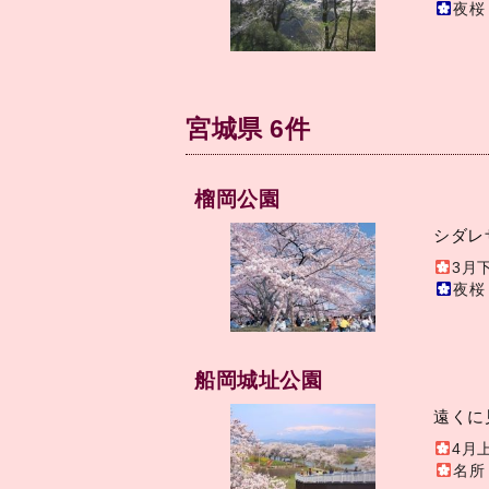
夜桜
宮城県 6件
榴岡公園
シダレ
3月
夜桜
船岡城址公園
遠くに
4月
名所