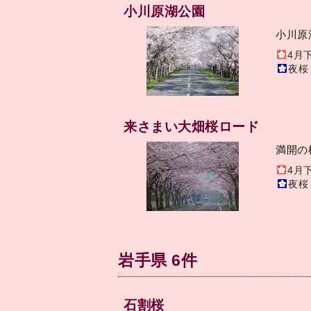
小川原湖公園
小川原
4月
夜桜
来さまい大畑桜ロード
満開の
4月
夜桜
岩手県 6件
石割桜