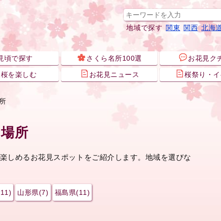
地域で探す
関東
関西
北海
見頃で探す
さくら名所100選
お花見ク
夜桜を楽しむ
お花見ニュース
桜祭り・イ
所
る場所
桜が楽しめるお花見スポットをご紹介します。地域を選びな
11)
山形県(7)
福島県(11)