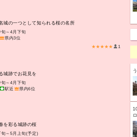
名城の一つとして知られる桜の名所
中旬～4月下旬
県内3位
★★★★★
1
る城跡でお花見を
中旬～4月下旬
駅近
県内6位
1
春を彩る城跡の桜
下旬～5月上旬(予定)