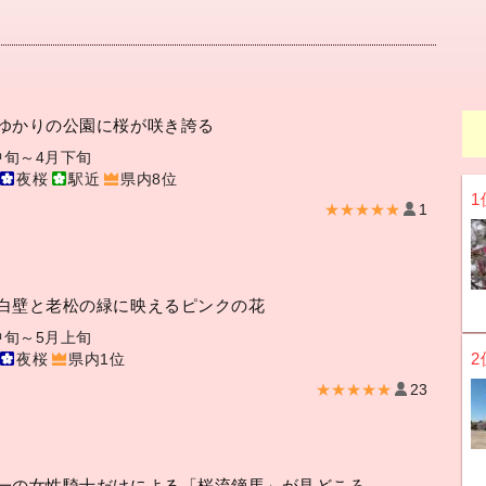
ゆかりの公園に桜が咲き誇る
中旬～4月下旬
夜桜
駅近
県内8位
1
★★★★★
1
白壁と老松の緑に映えるピンクの花
中旬～5月上旬
2
夜桜
県内1位
★★★★★
23
）
一の女性騎士だけによる「桜流鏑馬」が見どころ