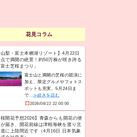
花見コラム
【山梨・富士本栖湖リゾート】4月22日
時点で満開の絶景！約50万株が咲き誇る
「富士芝桜まつり」
富士山と満開の芝桜の競演に
加え、限定グルメやフォトス
ポットも充実。5月24日ま
で...
≫続きを読む
2026/04/22 22:00:00
【桜開花予想2026】青森からも開花の便
りが届き、開花前線は津軽海峡を渡り北
道に上陸間近です（4月16日 日本気象