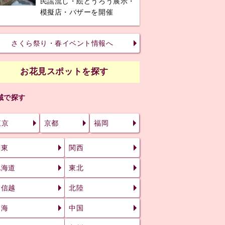
民謡流し・絵どうろう展示・
模擬店・バザーを開催
さくら祭り・春イベント情報へ
お花見スポットを探す
域で探す
東京
京都
福岡
関東
関西
北海道
東北
甲信越
北陸
東海
中国