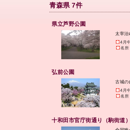
青森県 7件
県立芦野公園
太宰治
4月
名所
弘前公園
古城の
4月
名所
十和田市官庁街通り（駒街道
全国唯