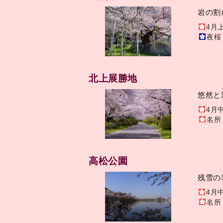
岩の割
4月
夜桜
北上展勝地
悠然と
4月
名所
高松公園
残雪の
4月
名所