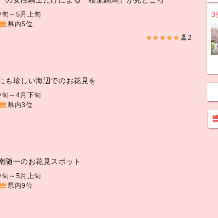
3
中旬～5月上旬
県内5位
★★★★★
2
にも珍しい海辺でのお花見を
中旬～4月下旬
県内3位
南随一のお花見スポット
中旬～5月上旬
県内9位