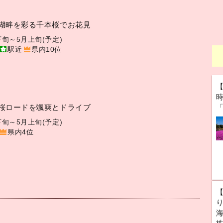
湖畔を彩る千本桜でお花見
下旬～5月上旬(予定)
駅近
県内10位
桜ロードを颯爽とドライブ
下旬～5月上旬(予定)
県内4位
海