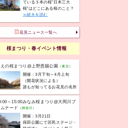
ている３本の桜”日本三大
桜”はどこにある桜のこと？
≫続きを読む
花見ニュース一覧へ
桜まつり・春イベント情報
うえの桜まつり@上野恩賜公園
（東京）
開催：3月下旬～4月上旬
（開花状況による）
誰もが知ってるお花見の名所
0:00～15:00みなみ桜まつり@大岡川プ
ロムナード
（神奈川）
開催：3月21日
蒔田公園にて区民ステージ・