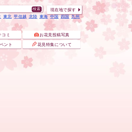
現在地で探す
道
東北
甲信越
北陸
東海
中国
四国
九州
チコミ
お花見投稿写真
ベント
花見特集について