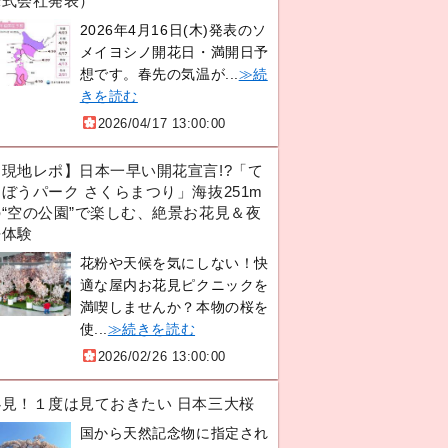
株式会社発表）
2026年4月16日(木)発表のソ
メイヨシノ開花日・満開日予
想です。春先の気温が...
≫続
きを読む
2026/04/17 13:00:00
【現地レポ】日本一早い開花宣言!?「て
ぼうパーク さくらまつり」海抜251m
の“空の公園”で楽しむ、絶景お花見＆夜
桜体験
花粉や天候を気にしない！快
適な屋内お花見ピクニックを
満喫しませんか？本物の桜を
使...
≫続きを読む
2026/02/26 13:00:00
必見！１度は見ておきたい 日本三大桜
国から天然記念物に指定され