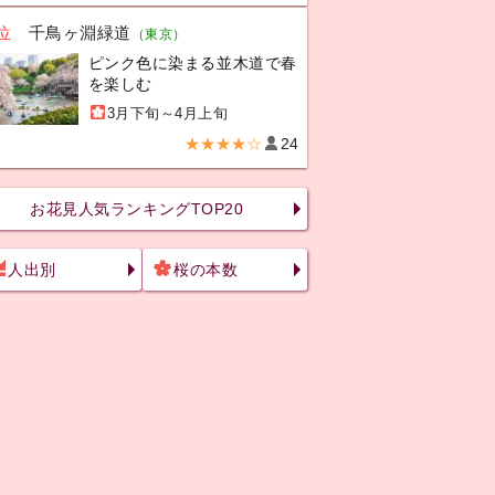
位
千鳥ヶ淵緑道
（東京）
ピンク色に染まる並木道で春
を楽しむ
3月下旬～4月上旬
★★★★☆
24
お花見人気ランキングTOP20
人出別
桜の本数