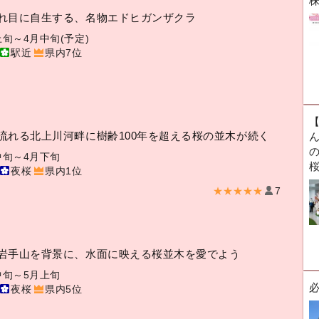
れ目に自生する、名物エドヒガンザクラ
上旬～4月中旬(予定)
駅近
県内7位
流れる北上川河畔に樹齢100年を超える桜の並木が続く
ん
中旬～4月下旬
夜桜
県内1位
★★★★★
7
岩手山を背景に、水面に映える桜並木を愛でよう
中旬～5月上旬
夜桜
県内5位