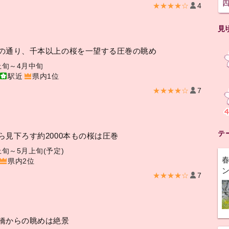
★★★★☆
4
見
の通り、千本以上の桜を一望する圧巻の眺め
上旬～4月中旬
駅近
県内1位
★★★★☆
7
テ
ら見下ろす約2000本もの桜は圧巻
上旬～5月上旬(予定)
県内2位
★★★★☆
7
橋からの眺めは絶景