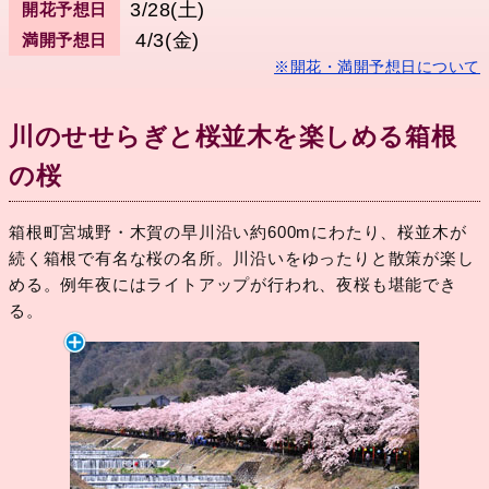
3/28(土)
開花予想日
4/3(金)
満開予想日
※開花・満開予想日について
川のせせらぎと桜並木を楽しめる箱根
の桜
箱根町宮城野・木賀の早川沿い約600mにわたり、桜並木が
続く箱根で有名な桜の名所。川沿いをゆったりと散策が楽し
める。例年夜にはライトアップが行われ、夜桜も堪能でき
る。