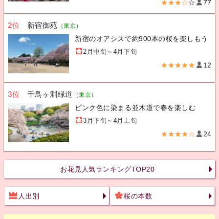
★★★☆
☆
77
2位
新宿御苑
（東京）
新宿のオアシスで約900本の桜を楽しもう
2月中旬～4月下旬
★★★★★
12
3位
千鳥ヶ淵緑道
（東京）
ピンク色に染まる並木道で春を楽しむ
3月下旬～4月上旬
★★★★☆
24
お花見人気ランキングTOP20
人出別
桜の本数