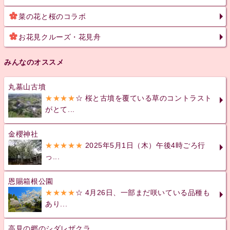
菜の花と桜のコラボ
お花見クルーズ・花見舟
みんなのオススメ
丸墓山古墳
★★★★
☆ 桜と古墳を覆ている草のコントラスト
がとて...
金櫻神社
★★★★★
2025年5月1日（木）午後4時ごろ行
っ...
恩賜箱根公園
★★★★
☆ 4月26日、一部まだ咲いている品種も
あり...
高見の郷のシダレザクラ