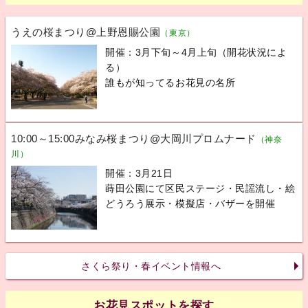
うえの桜まつり@上野恩賜公園
（東京）
開催：3月下旬～4月上旬（開花状況によ
る）
誰もが知ってるお花見の名所
10:00～15:00みなみ桜まつり@大岡川プロムナード
（神奈
川）
開催：3月21日
蒔田公園にて区民ステージ・民謡流し・絵
どうろう展示・模擬店・バザーを開催
さくら祭り・春イベント情報へ
お花見スポットを探す