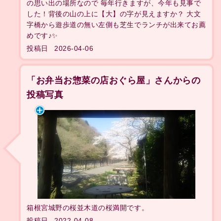
の思い出の場所なので 毎年行きますが、今年も見事で
した！背後の山の上に【大】の字が見えますか？ 大文
字橋から遊歩道の無い左側も芝生でランチが出来てお薦
めです♪✨
投稿日
2026-04-06
「お弁当お惣菜の店おぐら屋」さんからの
投稿写真
箱根宮城野の桜並木道の桜満開です。
投稿日
2022-04-08