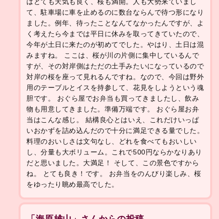
はとても天気も良く、桜も満開。人も大勢来ていまし
て、駐車場に車を止めるのに数台ならんで待つ形になり
ました。例年、待ったことなんてなかったんですが、よ
く考えたら今までは平日に休みを取ってきていたので、
今年が土日に来たのが初めてでした。やはり、土日は混
みますね。 ここは、桜が川の片側に集中しているんで
すが、その対岸側はただの土手みたいになっているので
対岸の桜を座って見れるんですね。なので、今回は野外
用のテーブルとイスを持参して、花見をしようという魂
胆です。 おぐら屋でお弁当も買ってきましたし、飲み
物も用意してきました。準備万端です。 おぐら屋お弁
当はこんな感じ。 結構良心とはいえ、これだけいっぱ
いおかずを詰め込んだので十分に満足できる量でした。
料理のおいしさは文句なし、どれを食べてもおいしい
し、分量も大ボリューム。これで500円ならかなりあり
だと思いました。大満足！ そして、この景色ですから
ね。 とても良き！です。 お弁当をのんびり楽しみ、桜
をゆったり眺め最高でした。