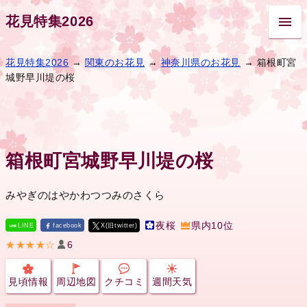
花見特集2026
花見特集2026
→
関東のお花見
→
神奈川県のお花見
→ 箱根町宮
城野早川堤の桜
箱根町宮城野早川堤の桜
みやぎのはやかわつつみのさくら
夜桜
県内10位
LINE
facebook
X(旧twitter)
★★★★☆
6
見頃情報
周辺地図
クチコミ
週間天気