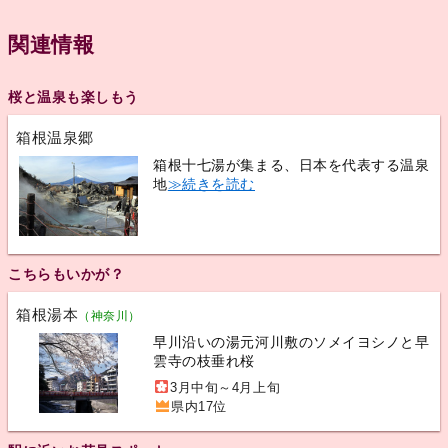
関連情報
桜と温泉も楽しもう
箱根温泉郷
箱根十七湯が集まる、日本を代表する温泉
地
≫続きを読む
こちらもいかが？
箱根湯本
（神奈川）
早川沿いの湯元河川敷のソメイヨシノと早
雲寺の枝垂れ桜
3月中旬～4月上旬
県内17位