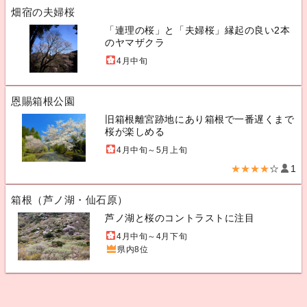
畑宿の夫婦桜
「連理の桜」と「夫婦桜」縁起の良い2本
のヤマザクラ
4月中旬
恩賜箱根公園
旧箱根離宮跡地にあり箱根で一番遅くまで
桜が楽しめる
4月中旬～5月上旬
★★★★
☆
1
箱根（芦ノ湖・仙石原）
芦ノ湖と桜のコントラストに注目
4月中旬～4月下旬
県内8位