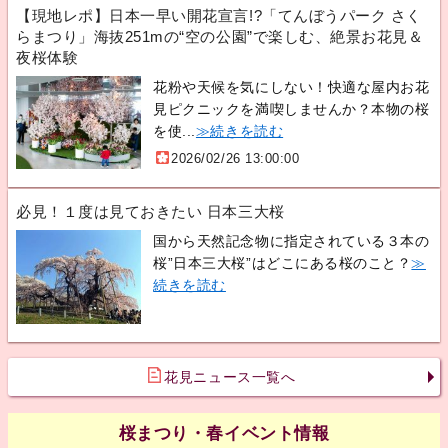
【現地レポ】日本一早い開花宣言!?「てんぼうパーク さく
らまつり」海抜251mの“空の公園”で楽しむ、絶景お花見＆
夜桜体験
花粉や天候を気にしない！快適な屋内お花
見ピクニックを満喫しませんか？本物の桜
を使...
≫続きを読む
2026/02/26 13:00:00
必見！１度は見ておきたい 日本三大桜
国から天然記念物に指定されている３本の
桜”日本三大桜”はどこにある桜のこと？
≫
続きを読む
花見ニュース一覧へ
桜まつり・春イベント情報