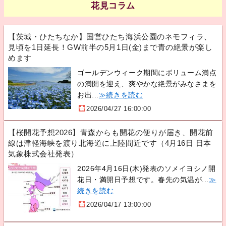
花見コラム
【茨城・ひたちなか】国営ひたち海浜公園のネモフィラ、
見頃を1日延長！GW前半の5月1日(金)まで青の絶景が楽し
めます
ゴールデンウィーク期間にボリューム満点
の満開を迎え、爽やかな絶景がみなさまを
お出...
≫続きを読む
2026/04/27 16:00:00
【桜開花予想2026】青森からも開花の便りが届き、開花前
線は津軽海峡を渡り北海道に上陸間近です（4月16日 日本
気象株式会社発表）
2026年4月16日(木)発表のソメイヨシノ開
花日・満開日予想です。春先の気温が...
≫
続きを読む
2026/04/17 13:00:00