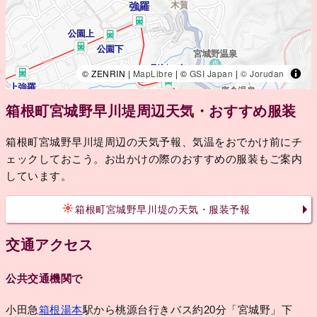
© ZENRIN |
MapLibre
| ©
GSI Japan
|
© Jorudan
箱根町宮城野早川堤周辺天気・おすすめ服装
箱根町宮城野早川堤周辺の天気予報、気温をおでかけ前にチ
ェックしておこう。お出かけの際のおすすめの服装もご案内
しています。
箱根町宮城野早川堤の天気・服装予報
交通アクセス
公共交通機関で
小田急
箱根湯本
駅から桃源台行きバス約20分「宮城野」下