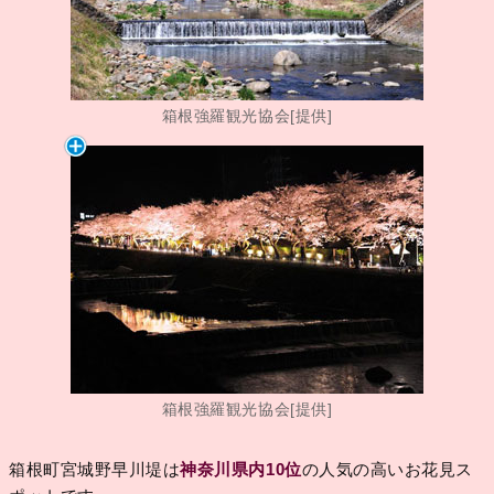
箱根強羅観光協会[提供]
箱根強羅観光協会[提供]
箱根町宮城野早川堤は
神奈川県内10位
の人気の高いお花見ス