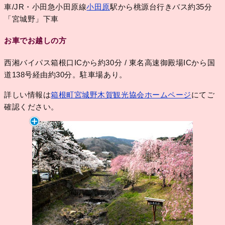
車/JR・小田急小田原線
小田原
駅から桃源台行きバス約35分
「宮城野」下車
お車でお越しの方
西湘バイパス箱根口ICから約30分 / 東名高速御殿場ICから国
道138号経由約30分。駐車場あり。
詳しい情報は
箱根町宮城野木賀観光協会ホームページ
にてご
確認ください。