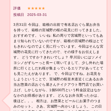
評価
★★★★★
投稿日
2025-03-31
3月31日 今回は、箱根の出前で有名店おぐら屋お弁当
を持って、箱根の宮城野の桜の花見に行ってきました。
おすすめです。 いいね: 私の周りで宮城野といってもあ
まり知られていないのですが、箱根の宮城野の桜はとて
もきれいなのでよく見に行っています。今回はそんな宮
城野の花見に行ってきたので、その様子をお伝えしま
す。 どうですか？きれいでしょ？ 早川沿いにはソメイ
ヨシノがずらーっと長ーく咲いてまして、少し外れた場
所に行くとしだれ桜が集まっているエリアがあってとて
も見ごたえがあります。 で、今回はですね。お花見を
しようということで、宮城野の桜並木道近くにあるお弁
当お惣菜の店おぐら屋さんテイクアウト専門店でお買い
上げ、しかしながら、1個500円という料金設定はなか
なかのお得感があります。 どんなお弁当買ったかは、
後ほど。。。 相方は、お惣菜とビールにお菓子のつま
みのセット。 さあ、宮城野へ向かいましょう。 この日