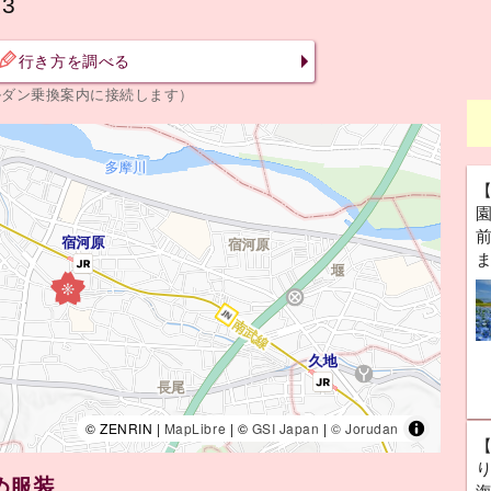
3
行き方を調べる
ルダン乗換案内に接続します）
前
© ZENRIN |
MapLibre
| ©
GSI Japan
|
© Jorudan
め服装