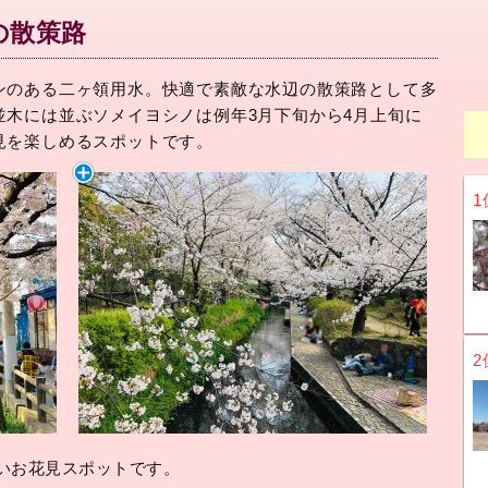
の散策路
ンのある二ヶ領用水。快適で素敵な水辺の散策路として多
並木には並ぶソメイヨシノは例年3月下旬から4月上旬に
見を楽しめるスポットです。
1
2
いお花見スポットです。