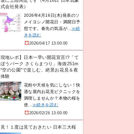
道に上陸間近です（4月16日 日本気象
株式会社発表）
2026年4月16日(木)発表のソ
メイヨシノ開花日・満開日予
想です。春先の気温が...
≫続
きを読む
2026/04/17 13:00:00
【現地レポ】日本一早い開花宣言!?「て
ぼうパーク さくらまつり」海抜251m
の“空の公園”で楽しむ、絶景お花見＆夜
桜体験
花粉や天候を気にしない！快
適な屋内お花見ピクニックを
満喫しませんか？本物の桜を
使...
≫続きを読む
2026/02/26 13:00:00
必見！１度は見ておきたい 日本三大桜