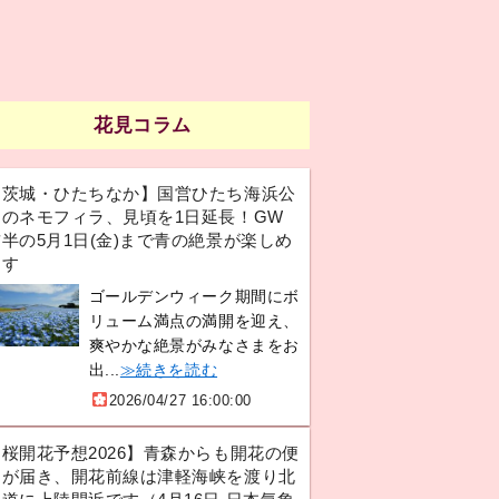
花見コラム
【茨城・ひたちなか】国営ひたち海浜公
園のネモフィラ、見頃を1日延長！GW
半の5月1日(金)まで青の絶景が楽しめ
ます
ゴールデンウィーク期間にボ
リューム満点の満開を迎え、
爽やかな絶景がみなさまをお
出...
≫続きを読む
2026/04/27 16:00:00
【桜開花予想2026】青森からも開花の便
りが届き、開花前線は津軽海峡を渡り北