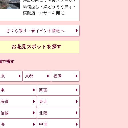
蒔田公園にて区民ステージ・
民謡流し・絵どうろう展示・
模擬店・バザーを開催
さくら祭り・春イベント情報へ
お花見スポットを探す
域で探す
東京
京都
福岡
関東
関西
北海道
東北
甲信越
北陸
東海
中国