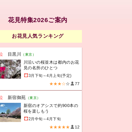
花見特集2026ご案内
お花見人気ランキング
位
目黒川
（東京）
川沿いの桜並木は都内のお花
見の名所のひとつ
3月下旬～4月上旬(予定)
★★★☆
☆
77
位
新宿御苑
（東京）
新宿のオアシスで約900本の
桜を楽しもう
2月中旬～4月下旬
★★★★★
12