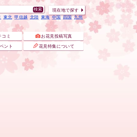
現在地で探す
道
東北
甲信越
北陸
東海
中国
四国
九州
チコミ
お花見投稿写真
ベント
花見特集について