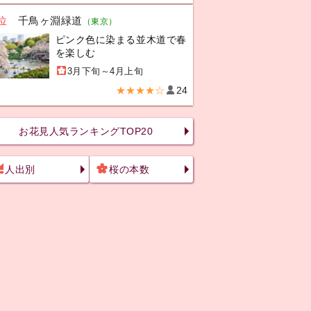
位
千鳥ヶ淵緑道
（東京）
ピンク色に染まる並木道で春
を楽しむ
3月下旬～4月上旬
★★★★☆
24
お花見人気ランキングTOP20
人出別
桜の本数