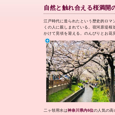
自然と触れ合える桜満開
江戸時代に造られたという歴史的ロマ
くの人に親しまれている。宿河原堤桜
かけて見頃を迎える。のんびりとお花
二ヶ領用水は
神奈川県内6位
の人気の高