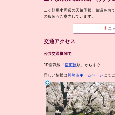
二ヶ領用水周辺の天気予報、気温をお
の服装もご案内しています。
二
交通アクセス
公共交通機関で
JR南武線「
宿河原
駅」からすぐ
詳しい情報は
川崎市ホームページ
にて