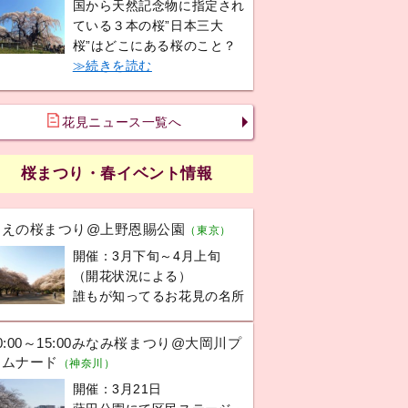
国から天然記念物に指定され
ている３本の桜”日本三大
桜”はどこにある桜のこと？
≫続きを読む
花見ニュース一覧へ
桜まつり・春イベント情報
うえの桜まつり@上野恩賜公園
（東京）
開催：3月下旬～4月上旬
（開花状況による）
誰もが知ってるお花見の名所
0:00～15:00みなみ桜まつり@大岡川プ
ロムナード
（神奈川）
開催：3月21日