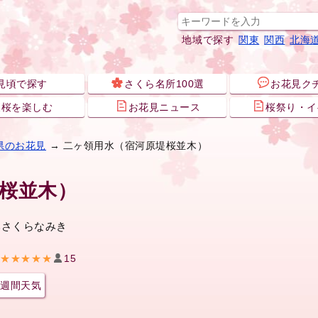
地域で探す
関東
関西
北海
見頃で探す
さくら名所100選
お花見ク
夜桜を楽しむ
お花見ニュース
桜祭り・イ
県のお花見
→ 二ヶ領用水（宿河原堤桜並木）
桜並木）
みさくらなみき
★★★★★
15
週間天気