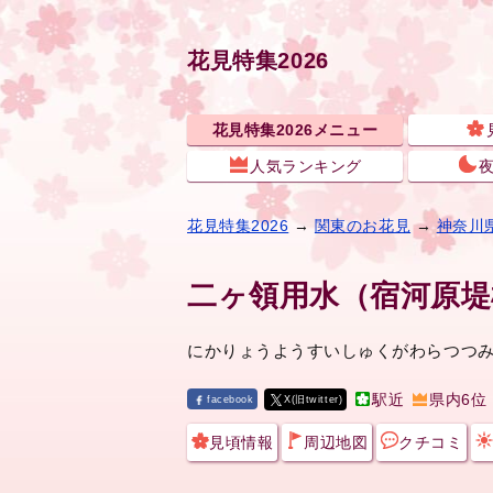
花見特集2026
花見特集2026メニュー
人気ランキング
花見特集2026
→
関東のお花見
→
神奈川
二ヶ領用水（宿河原堤
にかりょうようすいしゅくがわらつつ
駅近
県内6位
facebook
X(旧twitter)
見頃情報
周辺地図
クチコミ