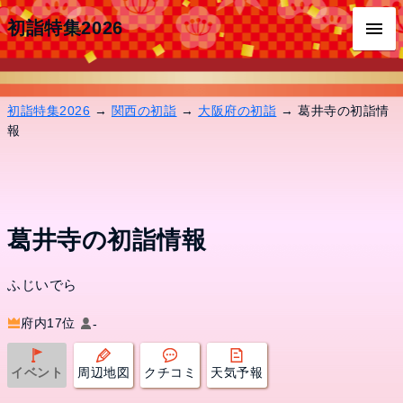
初詣特集2026
初詣特集2026
→
関西の初詣
→
大阪府の初詣
→ 葛井寺の初詣情
報
葛井寺の初詣情報
ふじいでら
府内17位
-
イベント
周辺地図
クチコミ
天気予報