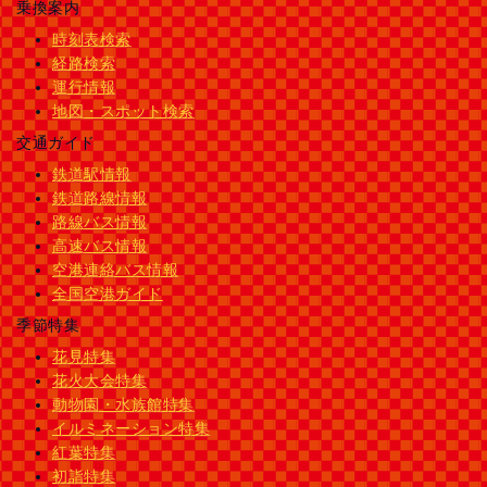
乗換案内
時刻表検索
経路検索
運行情報
地図・スポット検索
交通ガイド
鉄道駅情報
鉄道路線情報
路線バス情報
高速バス情報
空港連絡バス情報
全国空港ガイド
季節特集
花見特集
花火大会特集
動物園・水族館特集
イルミネーション特集
紅葉特集
初詣特集