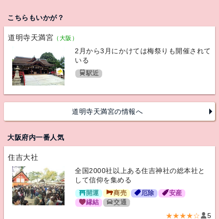
こちらもいかが？
道明寺天満宮
（大阪）
2月から3月にかけては梅祭りも開催されて
いる
駅近
道明寺天満宮の情報へ
大阪府内一番人気
住吉大社
全国2000社以上ある住吉神社の総本社と
して信仰を集める
開運
商売
厄除
安産
縁結
交通
★★★★☆
5