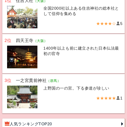
1位
住吉大社
（大阪）
全国2000社以上ある住吉神社の総本社と
して信仰を集める
★★★★☆
5
2位
四天王寺
（大阪）
1400年以上も前に建立された日本仏法最
初の官寺
3位
一之宮貫前神社
（群馬）
上野国の一の宮。下る参道が珍しい
★★★★★
1
人気ランキングTOP20