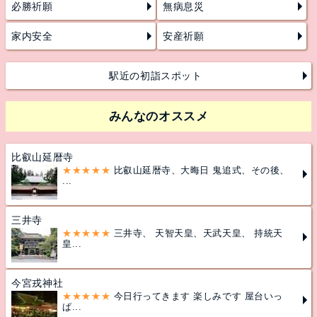
必勝祈願
無病息災
家内安全
安産祈願
駅近の初詣スポット
みんなのオススメ
比叡山延暦寺
★★★★★
比叡山延暦寺、大晦日 鬼追式、その後、
...
三井寺
★★★★★
三井寺、 天智天皇、天武天皇、 持統天
皇...
今宮戎神社
★★★★★
今日行ってきます 楽しみです 屋台いっ
ぱ...