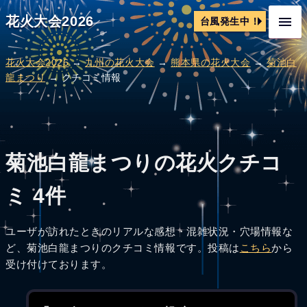
花火大会2026
台風発生中！
花火大会2026
→
九州の花火大会
→
熊本県の花火大会
→
菊池白
龍まつり
→ クチコミ情報
菊池白龍まつりの花火クチコ
ミ 4件
ユーザが訪れたときのリアルな感想・混雑状況・穴場情報な
ど、菊池白龍まつりのクチコミ情報です。投稿は
こちら
から
受け付けております。