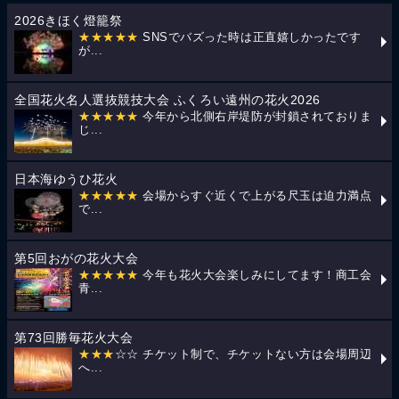
2026きほく燈籠祭
★★★★★
SNSでバズった時は正直嬉しかったです
が...
全国花火名人選抜競技大会 ふくろい遠州の花火2026
★★★★★
今年から北側右岸堤防が封鎖されておりま
じ...
日本海ゆうひ花火
★★★★★
会場からすぐ近くで上がる尺玉は迫力満点
で...
第5回おがの花火大会
★★★★★
今年も花火大会楽しみにしてます！商工会
青...
第73回勝毎花火大会
★★★
☆☆ チケット制で、チケットない方は会場周辺
へ...