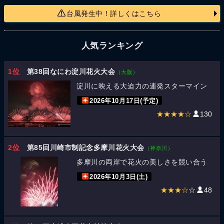
台風発生中！詳しくはこちら
人気ランキング
1位
第38回なにわ淀川花火大会
（大阪）
淀川に映える大迫力の連発スターマイン
2026年10月17日(予定)
★★★★☆
130
2位
第85回川崎市制記念多摩川花火大会
（神奈川）
多摩川の両岸で花火の美しさを競い合う
2026年10月3日(土)
★★★☆
☆
48