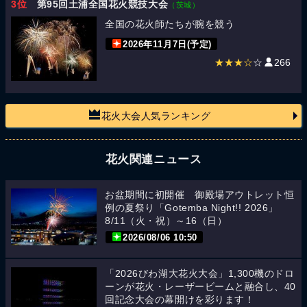
3位
第95回土浦全国花火競技大会
（茨城）
全国の花火師たちが腕を競う
2026年11月7日(予定)
★★★☆
☆
266
花火大会人気ランキング
花火関連ニュース
お盆期間に初開催 御殿場アウトレット恒
例の夏祭り「Gotemba Night!! 2026」
8/11（火・祝）～16（日）
2026/08/06 10:50
「2026びわ湖大花火大会」1,300機のドロ
ーンが花火・レーザービームと融合し、40
回記念大会の幕開けを彩ります！