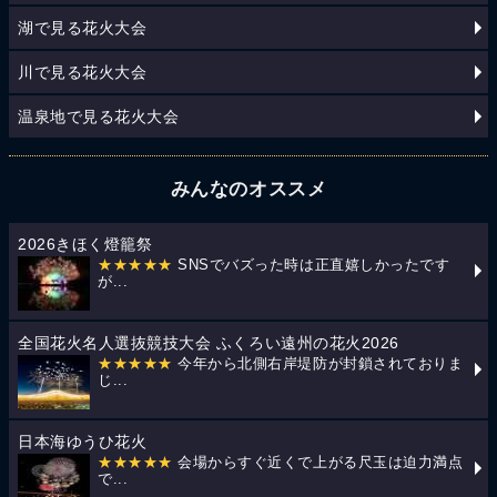
湖で見る花火大会
川で見る花火大会
温泉地で見る花火大会
みんなのオススメ
2026きほく燈籠祭
★★★★★
SNSでバズった時は正直嬉しかったです
が...
全国花火名人選抜競技大会 ふくろい遠州の花火2026
★★★★★
今年から北側右岸堤防が封鎖されておりま
じ...
日本海ゆうひ花火
★★★★★
会場からすぐ近くで上がる尺玉は迫力満点
で...