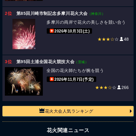
2位
第85回川崎市制記念多摩川花火大会
（神奈川）
多摩川の両岸で花火の美しさを競い合う
2026年10月3日(土)
★★★☆
☆
48
3位
第95回土浦全国花火競技大会
（茨城）
全国の花火師たちが腕を競う
2026年11月7日(予定)
★★★☆
☆
266
花火大会人気ランキング
花火関連ニュース