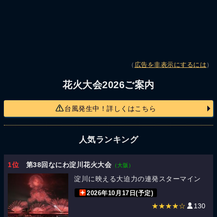
（
広告を非表示にするには
）
花火大会2026ご案内
台風発生中！詳しくはこちら
人気ランキング
1位
第38回なにわ淀川花火大会
（大阪）
淀川に映える大迫力の連発スターマイン
2026年10月17日(予定)
★★★★☆
130