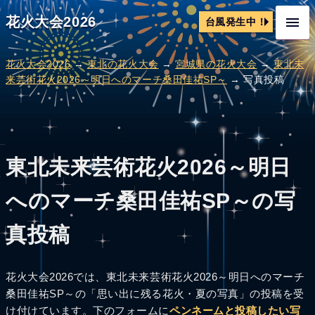
花火大会2026
台風発生中！
花火大会2026
→
東北の花火大会
→
宮城県の花火大会
→
東北未
来芸術花火2026～明日へのマーチ桑田佳祐SP～
→ 写真投稿
東北未来芸術花火2026～明日
へのマーチ桑田佳祐SP～の写
真投稿
花火大会2026では、東北未来芸術花火2026～明日へのマーチ
桑田佳祐SP～の「思い出に残る花火・夏の写真」の投稿を受
け付けています。下のフォームに
ペンネームと投稿したい写