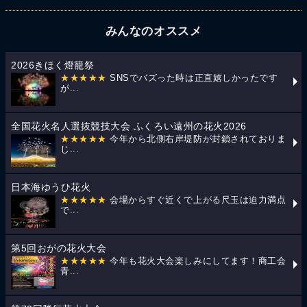
みんなのオススメ
2026きほく燈籠祭
★★★★★
SNSでバズった時は正直嬉しかったです
が...
全国花火名人選抜競技大会 ふくろい遠州の花火2026
★★★★★
今年から北側右岸堤防が封鎖されておりま
じ...
日本海ゆうひ花火
★★★★★
会場からすぐ近くで上がる尺玉は迫力満点
で...
第5回おがの花火大会
★★★★★
今年も花火大会楽しみにしてます！商工会
青...