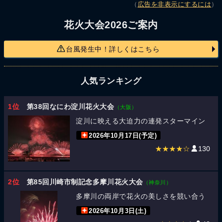
（
広告を非表示にするには
）
花火大会2026ご案内
台風発生中！詳しくはこちら
人気ランキング
1位
第38回なにわ淀川花火大会
（大阪）
淀川に映える大迫力の連発スターマイン
2026年10月17日(予定)
★★★★☆
130
2位
第85回川崎市制記念多摩川花火大会
（神奈川）
多摩川の両岸で花火の美しさを競い合う
2026年10月3日(土)