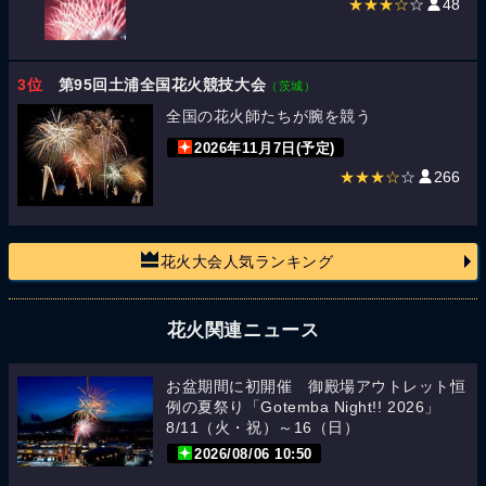
★★★☆
☆
48
3位
第95回土浦全国花火競技大会
（茨城）
全国の花火師たちが腕を競う
2026年11月7日(予定)
★★★☆
☆
266
花火大会人気ランキング
花火関連ニュース
お盆期間に初開催 御殿場アウトレット恒
例の夏祭り「Gotemba Night!! 2026」
8/11（火・祝）～16（日）
2026/08/06 10:50