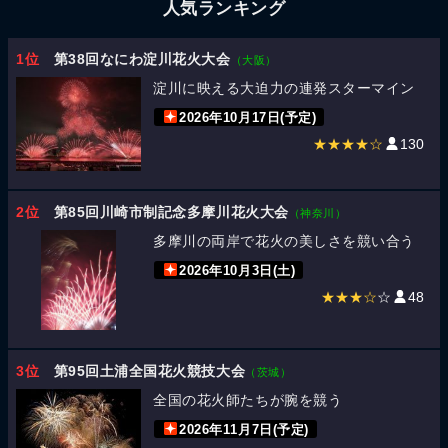
人気ランキング
1位
第38回なにわ淀川花火大会
（大阪）
淀川に映える大迫力の連発スターマイン
2026年10月17日(予定)
★★★★☆
130
2位
第85回川崎市制記念多摩川花火大会
（神奈川）
多摩川の両岸で花火の美しさを競い合う
2026年10月3日(土)
★★★☆
☆
48
3位
第95回土浦全国花火競技大会
（茨城）
全国の花火師たちが腕を競う
2026年11月7日(予定)