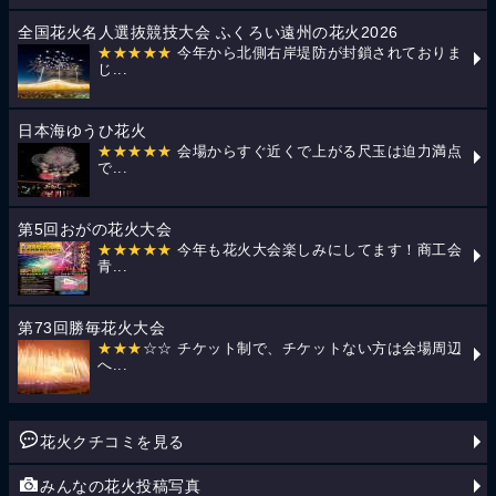
全国花火名人選抜競技大会 ふくろい遠州の花火2026
★★★★★
今年から北側右岸堤防が封鎖されておりま
じ...
日本海ゆうひ花火
★★★★★
会場からすぐ近くで上がる尺玉は迫力満点
で...
第5回おがの花火大会
★★★★★
今年も花火大会楽しみにしてます！商工会
青...
第73回勝毎花火大会
★★★
☆☆ チケット制で、チケットない方は会場周辺
へ...
花火クチコミを見る
みんなの花火投稿写真