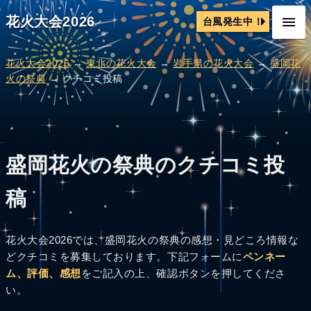
花火大会2026
台風発生中！
花火大会2026
→
東北の花火大会
→
岩手県の花火大会
→
盛岡花
火の祭典
→ クチコミ投稿
盛岡花火の祭典のクチコミ投
稿
花火大会2026では、盛岡花火の祭典の感想・見どころ情報な
どクチコミを募集しております。下記フォームに
ペンネー
ム、評価、感想
をご記入の上、確認ボタンを押してくださ
い。