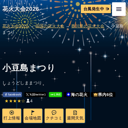
花火大会2026
台風発生中！
花火大会2026
→
四国の花火大会
→
香川県の花火大会
→ 小豆島
まつり
小豆島まつり
しょうどしままつり
海の花火
県内6位
facebook
𝕏(旧twitter)
LINE
★★★★☆
4
打上情報
会場地図
クチコミ
週間天気