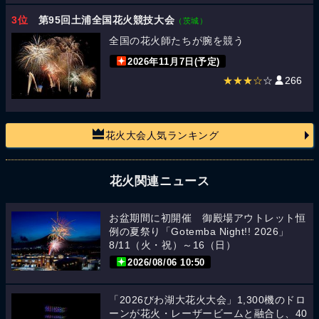
3位
第95回土浦全国花火競技大会
（茨城）
全国の花火師たちが腕を競う
2026年11月7日(予定)
★★★☆
☆
266
花火大会人気ランキング
花火関連ニュース
お盆期間に初開催 御殿場アウトレット恒
例の夏祭り「Gotemba Night!! 2026」
8/11（火・祝）～16（日）
2026/08/06 10:50
「2026びわ湖大花火大会」1,300機のドロ
ーンが花火・レーザービームと融合し、40