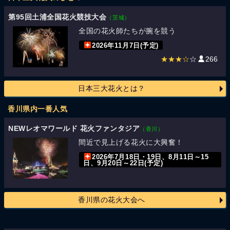
第95回土浦全国花火競技大会
（茨城）
全国の花火師たちが腕を競う
2026年11月7日(予定)
★★★☆
☆
266
日本三大花火とは？
香川県内一番人気
NEWレオマワールド 花火ファンタジア
（香川）
間近で見上げる花火に大興奮！
2026年7月18日・19日、8月11日～15
日、9月20日～22日(予定)
香川県の花火大会へ