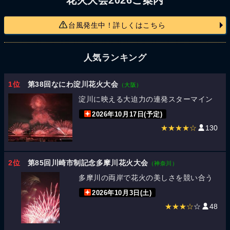
台風発生中！詳しくはこちら
人気ランキング
1位
第38回なにわ淀川花火大会
（大阪）
淀川に映える大迫力の連発スターマイン
2026年10月17日(予定)
★★★★☆
130
2位
第85回川崎市制記念多摩川花火大会
（神奈川）
多摩川の両岸で花火の美しさを競い合う
2026年10月3日(土)
★★★☆
☆
48