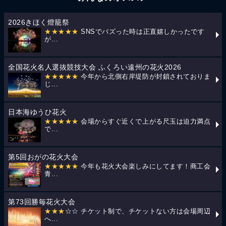
2026きほく燈籠祭
★★★★★
SNSでバズった時は正直嬉しかったです
が...
全国花火名人選抜競技大会 ふくろい遠州の花火2026
★★★★★
今年から北側右岸堤防が封鎖されておりま
じ...
日本海ゆうひ花火
★★★★★
会場からすぐ近くで上がる尺玉は迫力満点
で...
第5回おがの花火大会
★★★★★
今年も花火大会楽しみにしてます！商工会
青...
第73回勝毎花火大会
★★★
☆☆ チケット制で、チケットない方は会場周辺
へ...