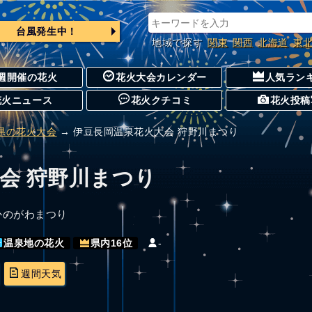
台風発生中！
地域で探す
関東
関西
北海道
東
週開催の花火
花火大会カレンダー
人気ラン
花火ニュース
花火クチコミ
花火投稿
県の花火大会
→ 伊豆長岡温泉花火大会 狩野川まつり
会 狩野川まつり
かのがわまつり
-
温泉地の花火
県内16位
週間天気