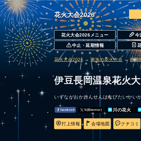
花火大会2026
花火大会2026メニュー
今
中止・延期情報
花火大会2026
→
東海の花火大会
→
静岡
伊豆長岡温泉花火大
いずながおかおんせんはなびたいかい
川の花火
facebook
𝕏(旧twitter)
打上情報
会場地図
クチコミ