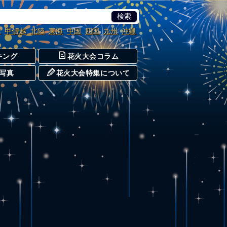
北
甲信越
北陸
東海
中国
四国
九州
沖縄
キング
花火大会コラム
写真
花火大会特集について