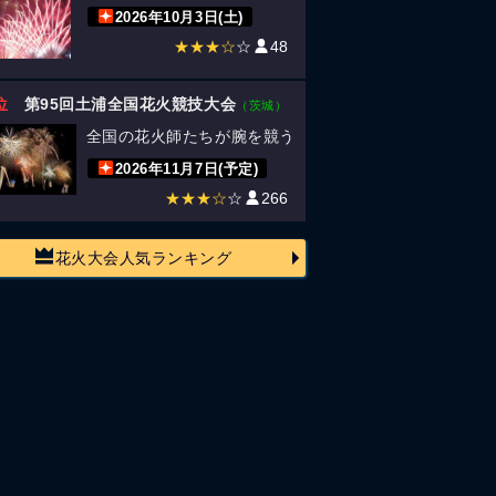
2026年10月3日(土)
★★★☆
☆
48
位
第95回土浦全国花火競技大会
（茨城）
全国の花火師たちが腕を競う
2026年11月7日(予定)
★★★☆
☆
266
花火大会人気ランキング