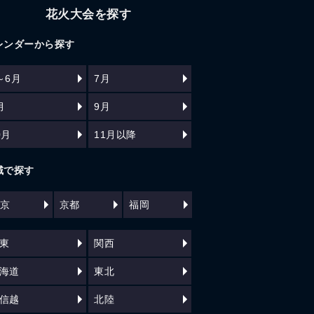
花火大会を探す
レンダーから探す
～6月
7月
月
9月
0月
11月以降
域で探す
京
京都
福岡
東
関西
海道
東北
信越
北陸