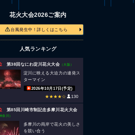
花火大会2026ご案内
台風発生中！詳しくはこちら
人気ランキング
位
第38回なにわ淀川花火大会
（大阪）
淀川に映える大迫力の連発ス
ターマイン
2026年10月17日(予定)
★★★★☆
130
位
第85回川崎市制記念多摩川花火大会
神奈川）
多摩川の両岸で花火の美しさ
を競い合う