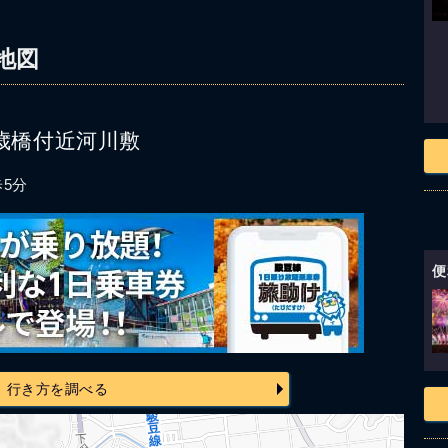
地図
歳橋付近河川敷
5分
便
行き方を調べる