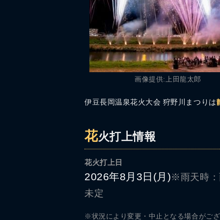
画像提供:上田龍太郎
伊豆長岡温泉花火大会 狩野川まつりは
花
火打上情報
花火打上日
2026年8月3日(月)
※雨天時：
未定
※状況により変更・中止となる場合がご