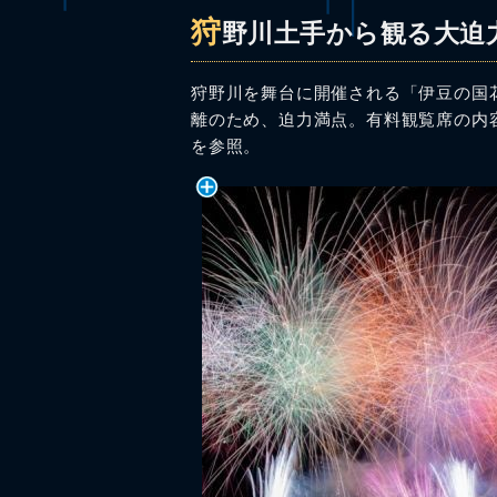
狩
野川土手から観る大迫
狩野川を舞台に開催される「伊豆の国花
離のため、迫力満点。有料観覧席の内
を参照。