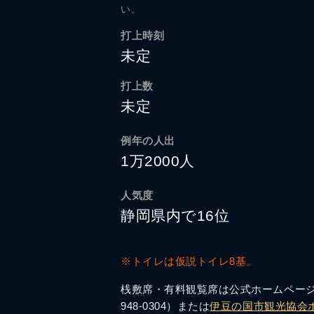
い。
打上時刻
未定
打上数
未定
例年の人出
1万2000人
人気度
静岡県内で16位
※トイレは仮説トイレ8基。
桟敷席・有料観覧席は公式ホームページ
948-0304）または
伊豆の国市観光協会