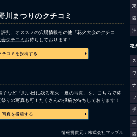
東
狩野川まつりのクチコミ
四
沖
、評判、オススメの穴場情報その他「花火大会のクチコ
大会クチコミ
お待ちしております！
花
クチコミを投稿する
ス
ワ
ナ
様子など「思い出に残る花火・夏の写真」を、こちらで募
フ
夏祭りの写真も可！たくさんの投稿お待ちしております！
手
写真を投稿する
三
情報提供元：株式会社マップル
四