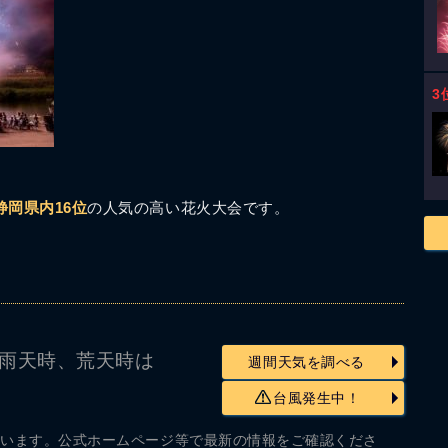
3
静岡県内16位
の人気の高い花火大会です。
雨天時、荒天時は
週間天気を調べる
台風発生中！
ざいます。公式ホームページ等で最新の情報をご確認くださ