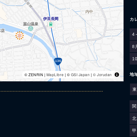
カ
4
8
1
地
© ZENRIN |
MapLibre
| ©
GSI Japan
|
© Jorudan
東
関
北
甲