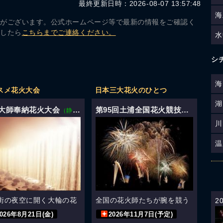
最終更新日時：2026-08-07 13:57:48
海
合がございます。公式ホームページ等で最新の情報をご確認く
ましたら
こちらまでご連絡ください。
水
シ
海
スメ花火大会
日本三大花火のひとつ
湖
大師奉納花火大会
第95回土浦全国花火競技大会
（静岡）
（茨城）
川
温
街の夜空に開く大輪の花
全国の花火師たちが腕を競う
2
2026年8月21日(金)
2026年11月7日(予定)