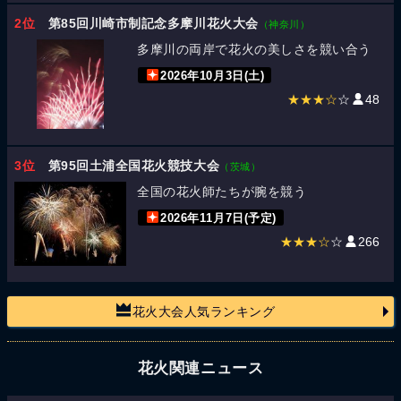
2位
第85回川崎市制記念多摩川花火大会
（神奈川）
多摩川の両岸で花火の美しさを競い合う
2026年10月3日(土)
★★★☆
☆
48
3位
第95回土浦全国花火競技大会
（茨城）
全国の花火師たちが腕を競う
2026年11月7日(予定)
★★★☆
☆
266
花火大会人気ランキング
花火関連ニュース