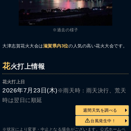
※過去の様子
大津志賀花火大会は
滋賀県内3位
の人気の高い花火大会です。
花
火打上情報
花火打上日
2026年7月23日(木)
※雨天時：雨天決行、荒天
時は翌日に順延
週間天気を調べる
台風発生中！
※状況により変更・中止となる場合がございます。公式ホームペ