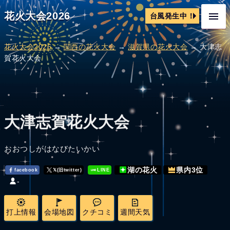
花火大会2026
台風発生中！
花火大会2026
→
関西の花火大会
→
滋賀県の花火大会
→ 大津志
賀花火大会
大津志賀花火大会
おおつしがはなびたいかい
湖の花火
県内3位
facebook
𝕏(旧twitter)
LINE
-
打上情報
会場地図
クチコミ
週間天気