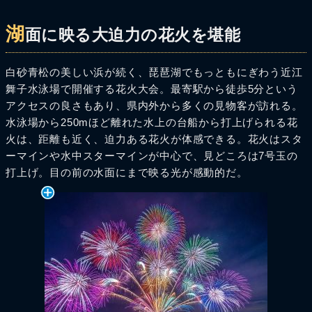
湖
面に映る大迫力の花火を堪能
白砂青松の美しい浜が続く、琵琶湖でもっともにぎわう近江
舞子水泳場で開催する花火大会。最寄駅から徒歩5分という
アクセスの良さもあり、県内外から多くの見物客が訪れる。
水泳場から250mほど離れた水上の台船から打上げられる花
火は、距離も近く、迫力ある花火が体感できる。花火はスタ
ーマインや水中スターマインが中心で、見どころは7号玉の
打上げ。目の前の水面にまで映る光が感動的だ。