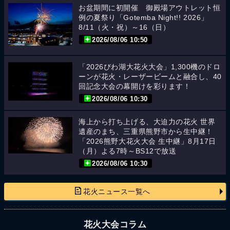
お盆期間に初開催 御殿場アウトレット恒
例の夏祭り「Gotemba Night!! 2026」
8/11（火・祝）～16（日）
2026/08/06 10:50
「2026びわ湖大花火大会」1,300機のドロ
ーンが花火・レーザービームと融合し、40
回記念大会の幕開けを彩ります！
2026/08/06 10:30
海上から打ち上げる、大迫力の花火 世界
遺産のまち、三重県熊野市から生中継！
「2026熊野大花火大会 生中継」8月17日
（月）よる7時～BS12で放送
2026/08/06 10:30
花火ニュース一覧へ
花火大会コラム