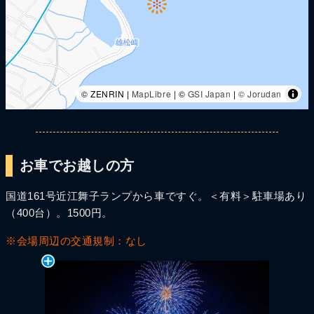
© ZENRIN |
MapLibre
| ©
GSI Japan
|
© Jorudan
お車でお越しの方
国道161号近江舞子ランプから車ですぐ。＜有料＞駐車場あり
（400台）。1500円。
※会場周辺の交通規制：なし