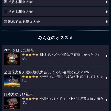
湖で見る花火大会
川で見る花火大会
温泉地で見る花火大会
みんなのオススメ
2026きほく燈籠祭
★★★★★
SNSでバズった時は正直嬉しかったです
が...
全国花火名人選抜競技大会 ふくろい遠州の花火2026
★★★★★
今年から北側右岸堤防が封鎖されておりま
じ...
日本海ゆうひ花火
★★★★★
会場からすぐ近くで上がる尺玉は迫力満点
で...